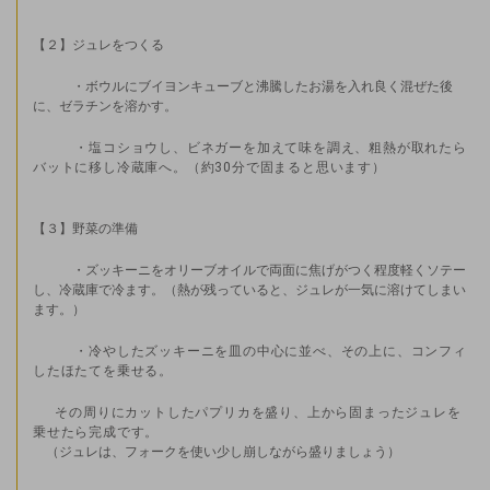
【２】ジュレをつくる
・ボウルにブイヨンキューブと沸騰したお湯を入れ良く混ぜた後
に、ゼラチンを溶かす。
・塩コショウし、ビネガーを加えて味を調え、粗熱が取れたら
バットに移し冷蔵庫へ。（約30分で固まると思います）
【３】野菜の準備
・ズッキーニをオリーブオイルで両面に焦げがつく程度軽くソテー
し、冷蔵庫で冷ます。（熱が残っていると、ジュレが一気に溶けてしまい
ます。）
・冷やしたズッキーニを皿の中心に並べ、その上に、コンフィ
したほたてを乗せる。
その周りにカットしたパプリカを盛り、上から固まったジュレを
乗せたら完成です。
（ジュレは、フォークを使い少し崩しながら盛りましょう）