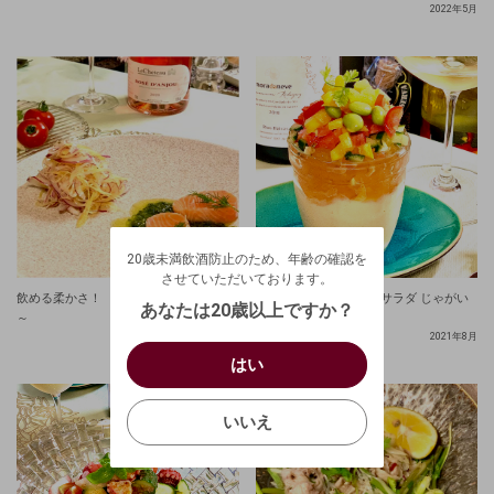
2022年5月
20歳未満飲酒防止のため、年齢の確認を
させていただいております。
20歳未満飲酒防止のため、年齢の確認を
生年月日を入力してください。
ログアウトします。よろしいですか？
させていただいております。
（自動ログインの設定も解除されます。）
飲める柔かさ！ ～サーモンのコンフィ
コンソメ ジュレの彩りサラダ じゃがい
西暦
/
あなたは20歳以上ですか？
～
も ピューレと共に
キャンセル
2022年4月
2021年8月
/
はい
はい
確認する
いいえ
いいえ
キャンセル