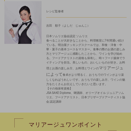
レシピ
監修者
吉田 順子
（よしだ じゅんこ）
日本ソムリエ協会認定 ソムリエ
食べることが大好きなことから、料理教室に7年間通い続け
ている。明治屋クッキングスクールでは、和食・洋食・中
華・菓子の基本コースをマスター。食事の際のお酒の楽しみ
方とマリアージュに感動したことから、ワインを学び始め
る。フードアナリストの資格も保有し、時々フード媒体でラ
イティングを担当。美しいもの、おいしいものが好き。お料
マリアージュ
理とお酒の楽しみ方、お料理とワインの
によって
食卓がより明るく、おうちでのワインがより楽
しくなればうれしいです。おうちでの楽しみ方、ワインの魅
力をたくさんお伝えしていきたいと思います。
【その他保有資格】
JSA SAKE Diploma、唎酒師、オリーブオイル ジュニアソム
リエ、フードアナリスト、日本プリザーブドアーティスト協
会 認定講師
マリアージュ
ワンポイント