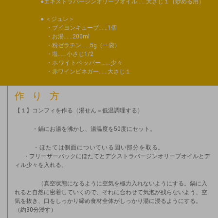
エキストラバージンオリーブオイル……大さじ１（炒める用）
＜ジュレ＞
ブイヨンキューブ……1個
お湯……200ml
粉ゼラチン……5g（一袋）
塩……小さじ1/2
ホワイトペッパー……少々
赤ワインビネガー……大さじ１
作り方
【１】コンフィを作る（湯せん＝低温調理する）
・鍋にお湯を沸かし、湯温度を50度にセット。
・ほたては側面についている固い部分を取る。
・フリーザーバックにほたてとデクストラバージンオリーブオイルとデ
ィル少々を入れる。
（真空状態になるように空気を極力入れないようにする。鍋に入
れると自然に密着していくので、それに合わせて気泡が残らないよう、空
気を抜き、口をしっかり締め食材全体がしっかり湯に浸るようにする。
（約30分浸す）