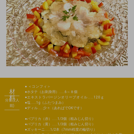
材料
＜コンフィ＞
ホタテ（お刺身用）……6～８個
エキストラバージンオリーブオイル……120ｇ
分量(2人
塩
……1g（ふたつまみ）
前)
ディル……少々（あればでOKです）
パプリカ（赤）……1/3個（粗みじん切り）
パプリカ（黄）……1/3個（粗みじん切り）
ズッキーニ……1/2本（7mm程度の輪切り）