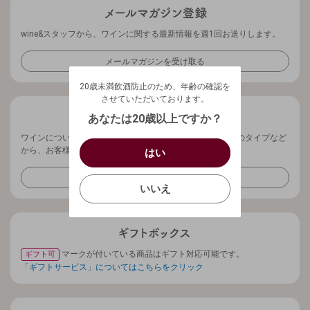
wine&スタッフから、ワインに関する最新情報を週1回お送りします。
メールマガジンを受け取る
20歳未満飲酒防止のため、年齢の確認を
させていただいております。
20歳未満飲酒防止のため、年齢の確認を
生年月日を入力してください。
ログアウトします。よろしいですか？
させていただいております。
（自動ログインの設定も解除されます。）
西暦
/
あなたは20歳以上ですか？
キャンセル
ワインについてお気軽にご相談ください。ご予算、ワインのタイプなど
/
はい
から、お客様に最適なワインをご提案させていただきます。
はい
確認する
お問い合わせフォーム
いいえ
いいえ
キャンセル
マークが付いている商品はギフト対応可能です。
ギフト可
「ギフトサービス」についてはこちらをクリック