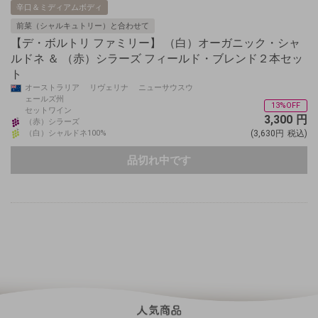
辛口＆ミディアムボディ
前菜（シャルキュトリー）と合わせて
【デ・ボルトリ ファミリー】 （白）オーガニック・シャ
ルドネ ＆ （赤）シラーズ フィールド・ブレンド２本セッ
ト
オーストラリア リヴェリナ ニューサウスウ
ェールズ州
13%OFF
セットワイン
3,300
円
（赤）シラーズ
（白）シャルドネ100%
(3,630円
税込)
品切れ中です