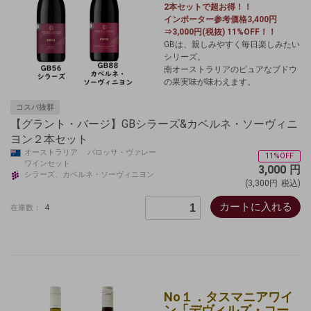
2本セットで超お得！！
インポーター参考価格3,400円
⇒3,000円(税抜) 11%OFF！！
GBは、親しみやすく毎日楽しみたい
シリーズ。
南オーストラリアのピュアなブドウ
の果実味が味わえます。
コスパ抜群
【グラント・バージ】GBシラーズ&カベルネ・ソーヴィニ
ヨン２本セット
オーストラリア バロッサ・ヴァレー
11%OFF
ワインセット
3,000
円
シラーズ、カベルネ・ソーヴィニヨン
(3,300円
税込)
カートに入れる
4
在庫数：
No１．タスマニアワイ
ン「デヴィルズ・コー