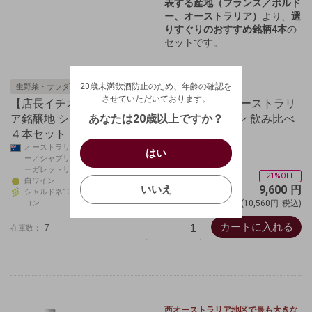
表する産地（フランス／ボルド
ー、オーストラリア）
より、
選
りすぐりのおすすめ銘柄4本
の
セットです。
20歳未満飲酒防止のため、年齢の確認を
させていただいております。
20歳未満飲酒防止のため、年齢の確認を
生野菜・サラダに合う
生年月日を入力してください。
ログアウトします。よろしいですか？
させていただいております。
【店長イチオシ】シャブリ入り！フランス&オーストラリ
（自動ログインの設定も解除されます。）
西暦
/
あなたは20歳以上ですか？
ア銘醸地 シャルドネ／ソーヴィニヨン・ブラン 飲み比べ
４本セット
キャンセル
/
はい
オーストラリア／フランス バロッサ・ヴァレ
はい
お買い物を続ける
カートへ進む
ー／シャブリ／ボルドー／西オーストラリア（マ
ーガレットリバー）
確認する
21%OFF
いいえ
白ワイン
いいえ
9,600
円
シャルドネ100％、ソーヴィニョン・ブラン、セミ
ヨン
(10,560円
税込)
キャンセル
カートに入れる
7
在庫数：
西オーストラリア地区で最も大きな