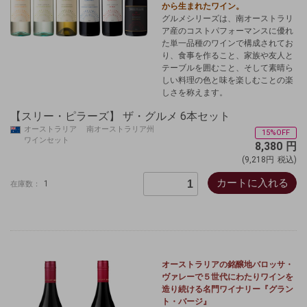
から生まれたワイン。
グルメシリーズは、南オーストラリ
ア産のコストパフォーマンスに優れ
た単一品種のワインで構成されてお
り、食事を作ること、家族や友人と
テーブルを囲むこと、そして素晴ら
しい料理の色と味を楽しむことの楽
しさを称えます。
【スリー・ピラーズ】 ザ・グルメ 6本セット
オーストラリア 南オーストラリア州
15%OFF
ワインセット
8,380
円
(9,218円
税込)
カートに入れる
1
在庫数：
オーストラリアの銘醸地バロッサ・
ヴァレーで５世代にわたりワインを
造り続ける名門ワイナリー『グラン
ト・バージ』