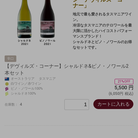
ナー」
地元で最も愛されるタスマニアワイ
ン。
冷涼なタスマニアのテロワールを最
大限に活かしたハイコストパフォー
マンスブランド！
シャルドネとピノ・ノワールのお得
なセットです。
辛口
【デヴィルズ・コーナー】シャルドネ&ピノ・ノワール2
本セット
オーストラリア タスマニア
21%OFF
白ワイン／赤ワイン
5,500
円
ピノ・ノワール100%
シャルドネ100%
(6,050円
税込)
カートに入れる
4
在庫数：