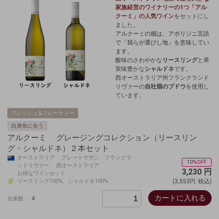
家族経営のワイナリーの1つ「アル
クーミ」の人気ワイン
をセットにし
ました。
アルクーミの畑は、アボリジニ言語
で「我らが選びし地」を意味してい
ます。
酸味のさわやかな
リースリング
と果
実味豊かな
シャルドネ
です。
西オーストラリア州フランクランド
リヴァーの
自社畑のブドウ
を使用し
ています。
フレッシュ&フルーティー
白身魚に合う
アルクーミ グレージングコレクション（リースリン
グ・シャルドネ）２本セット
オーストラリア グレートサザン、フランクラ
10%OFF
ンドリヴァー 西オーストラリア
3,230
円
お得なワインセット
リースリング100%、シャルドネ100%
(3,553円
税込)
カートに入れる
4
在庫数：