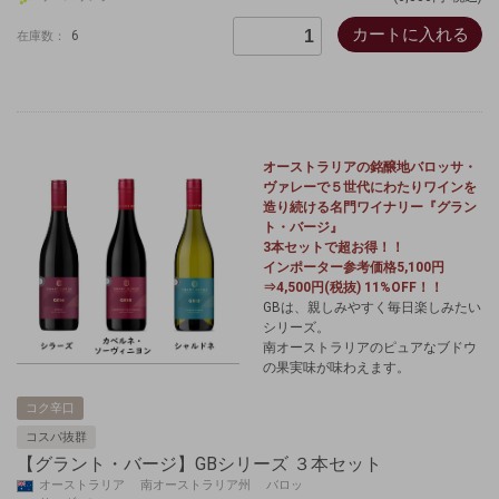
カートに入れる
6
在庫数：
オーストラリアの銘醸地バロッサ・
ヴァレーで５世代にわたりワインを
造り続ける名門ワイナリー『グラン
ト・バージ』
3本セットで超お得！！
インポーター参考価格5,100円
⇒4,500円(税抜) 11%OFF！！
GBは、親しみやすく毎日楽しみたい
シリーズ。
南オーストラリアのピュアなブドウ
の果実味が味わえます。
コク辛口
コスパ抜群
【グラント・バージ】GBシリーズ ３本セット
オーストラリア 南オーストラリア州 バロッ