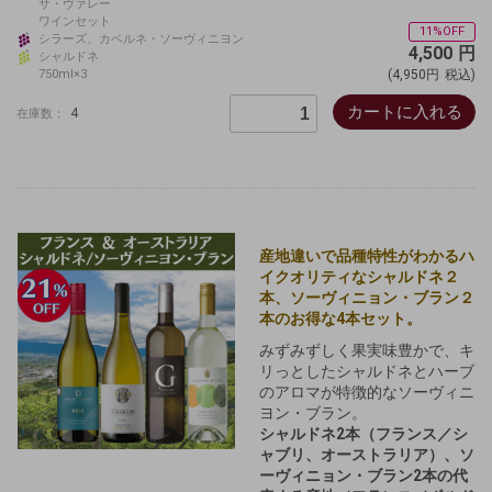
サ・ヴァレー
ワインセット
11%OFF
シラーズ、カベルネ・ソーヴィニヨン
4,500
円
シャルドネ
750ml×3
(4,950円
税込)
カートに入れる
4
在庫数：
産地違いで品種特性がわかるハ
イクオリティなシャルドネ２
本、ソーヴィニョン・ブラン２
本のお得な4本セット。
みずみずしく果実味豊かで、キ
リっとしたシャルドネとハーブ
のアロマが特徴的なソーヴィニ
ヨン・ブラン。
シャルドネ2本
（フランス／シ
ャブリ、オーストラリア）
、ソ
ーヴィニョン・ブラン2本の代