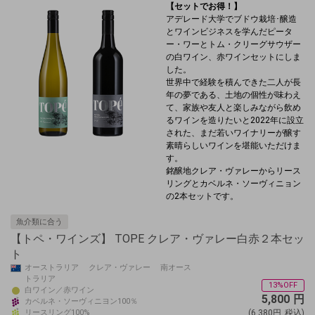
【セットでお得！】
アデレード大学でブドウ栽培･醸造
とワインビジネスを学んだピータ
ー・ワーとトム・クリーグサウザー
の白ワイン、赤ワインセットにしま
した。
世界中で経験を積んできた二人が長
年の夢である、土地の個性が味わえ
て、家族や友人と楽しみながら飲め
るワインを造りたいと2022年に設立
された、まだ若いワイナリーが醸す
素晴らしいワインを堪能いただけま
す。
銘醸地クレア・ヴァレーからリース
リングとカベルネ・ソーヴィニョン
の2本セットです。
魚介類に合う
【トペ・ワインズ】 TOPE クレア・ヴァレー白赤２本セッ
ト
オーストラリア クレア・ヴァレー 南オース
トラリア
13%OFF
白ワイン／赤ワイン
5,800
円
カベルネ・ソーヴィニヨン100％
リースリング100%
(6,380円
税込)