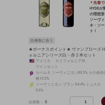
＊先着で
HYDE
の理想形
ソーヴィ
ネ・ソー
ト！
白身魚に合う
★ボーナスポイント★ ヴァンプローズ HY
ォルニアシリーズ白・赤２本セット
アメリカ カリフォルニア州
ワインセット
カベルネ ソーヴィニヨン89.5% その他赤
種10.5%
ソーヴィニヨン ブラン 94.4% ミュスカ
5.6%
8
在庫数：