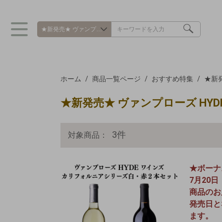
ホーム
商品一覧ページ
おすすめ特集
★新発
★新発売★ ヴァンプローズ HYD
3
件
対象商品：
★ボーナ
7月20
商品のお
発売日と
ます。