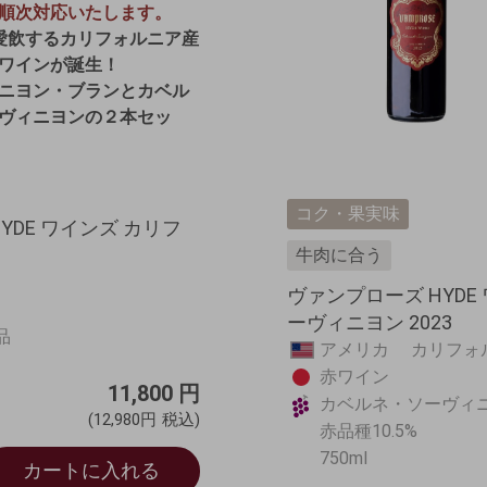
順次対応いたします。
が愛飲するカリフォルニア産
ワインが誕生！
ニヨン・ブランとカベル
ヴィニヨンの２本セッ
コク・果実味
DE ワインズ カリフ
牛肉に合う
ヴァンプローズ HYD
ーヴィニヨン 2023
品
アメリカ カリフ
赤ワイン
11,800
円
カベルネ・ソーヴィニ
(12,980円
税込)
赤品種10.5%
750ml
カートに入れる