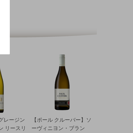
グレージン
【ポール クルーバー】ソ
【ハインリッ
ン リースリ
ーヴィニヨン・ブラン
オブザダーク 