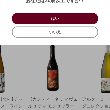
あなたは20歳以上ですか？
西暦
/
/
キャンセル
お買い物を続ける
カートへ進む
はい
はい
確認する
いいえ
いいえ
キャンセル
ン州≫【チャ
【カンティーネ ディヴェ
アルクーミ 
ミス・ワイン
ルセ ディ モンセッラー
グコレクショ