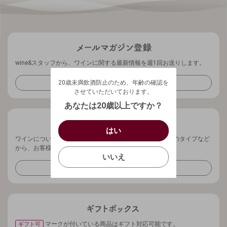
wine&スタッフから、ワインに関する最新情報を週1回お送りします。
20歳未満飲酒防止のため、年齢の確認を
させていただいております。
20歳未満飲酒防止のため、年齢の確認を
メールマガジンを受け取る
生年月日を入力してください。
ログアウトします。よろしいですか？
させていただいております。
（自動ログインの設定も解除されます。）
西暦
/
あなたは20歳以上ですか？
キャンセル
/
はい
はい
ワインについてお気軽にご相談ください。ご予算、ワインのタイプなど
確認する
から、お客様に最適なワインをご提案させていただきます。
いいえ
いいえ
お問い合わせフォーム
キャンセル
マークが付いている商品はギフト対応可能です。
ギフト可