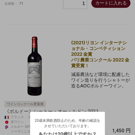
カートに入れる
71
在庫数：
(2021)リヨン インターナシ
ョナル・コンペティション
2022 金賞
パリ農業コンクール 2022 金
賞受賞！
減薬農法など環境に配慮した
ワイン造りを行うシャトーが
造る
AOCボルドーワイン。
ワインコンクール受賞酒
20歳未満飲酒防止のため、年齢の確認を
《ボルドー》シャトー・オー・ルドン 2021
させていただいております。
フランス ボルドー
20歳未満飲酒防止のため、年齢の確認を
生年月日を入力してください。
赤ワイン
ログアウトします。よろしいですか？
させていただいております。
メルロー 50%/カベルネ・フラン 30%/カベルネ・
1,450
円
（自動ログインの設定も解除されます。）
ソーヴィニヨン 20%
西暦
/
あなたは20歳以上ですか？