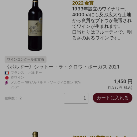
2022 金賞
1933年設立のワイナリー。
4000haにも及ぶ広大な土地
から良質なブドウが厳選され
てワインが生まれます。
口当たりはフルーティで、明
るさのあるワインです。
ワインコンクール受賞酒
《ボルドー》シャトー・ラ・クロワ・ボーガス 2021
フランス ボルドー
赤ワイン
1,450
円
メルロー 90%/カベルネ・ソーヴィニヨン 10%
750ml
(1,595円
税込)
カートに入れる
2
在庫数：