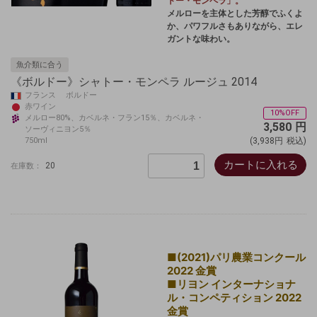
トー・モンペラ」。
メルローを主体とした芳醇でふくよ
か、パワフルさもありながら、エレ
ガントな味わい。
魚介類に合う
《ボルドー》シャトー・モンペラ ルージュ 2014
フランス ボルドー
赤ワイン
10%OFF
メルロー80%、カベルネ・フラン15％、カベルネ・
3,580
円
ソーヴィニヨン5％
750ml
(3,938円
税込)
カートに入れる
20
在庫数：
■(2021)パリ農業コンクール
2022 金賞
■リヨン インターナショナ
ル・コンペティション 2022
金賞