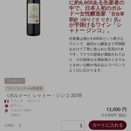
に約6,600ある生産者の
中で、日本人初のボル
ドー女性醸造家
『
百合草
梨紗（ゆりぐさ りさ）氏
』
が手掛けるワイン「シ
ャトー ジンコ」。
生産量は僅か3,600本という希少な
ワインで、栽培から醸造まで手間暇
をかけて丁寧に造られた至高の1本
です。ブドウの旨味が濃縮されてお
り、その旨味を土壌由来のミネラル
ときれいな酸が包み込んでバランス
よく口に広がります。
フルボディ
ワインコンクール受賞酒
《ボルドー》シャトー・ジンコ 2018
フランス ボルドー
赤ワイン
13,000
円
メルロー100％
750ml
(14,300円
税込)
カートに入れる
3
在庫数：