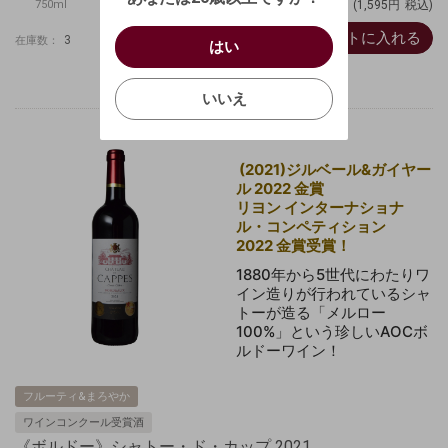
750ml
(1,595円
税込)
キャンセル
/
はい
カートに入れる
3
在庫数：
はい
お買い物を続ける
カートへ進む
確認する
いいえ
いいえ
キャンセル
(2021)ジルベール&ガイヤー
ル 2022 金賞
リヨン インターナショナ
ル・コンペティション
2022
金賞受賞！
1880年から5世代にわたりワ
イン造りが行われているシャ
トーが造る「メルロー
100%」という珍しいAOCボ
ルドーワイン！
フルーティ&まろやか
ワインコンクール受賞酒
《ボルドー》シャトー・ド・カップ 2021