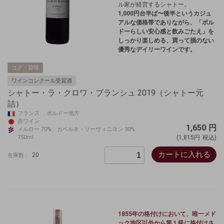
ル家が経営するシャトー。
1,000円台半ば〜後半というカジュ
アルな価格帯でありながら、「ボル
ドーらしい安心感と飲みごたえ」を
しっかり楽しめる、買って損のない
優秀なデイリーワインです。
コク・旨味
ワインコンクール受賞酒
シャトー・ラ・クロワ・ブランシュ 2019（シャトー元
詰）
フランス ボルドー地方
赤ワイン
1,650
円
メルロー 70%、カベルネ・ソーヴィニヨン 30%
750ml
(1,815円
税込)
カートに入れる
20
在庫数：
1855年の格付けにおいて、唯一メド
ック地区以外から第１級に格付けさ