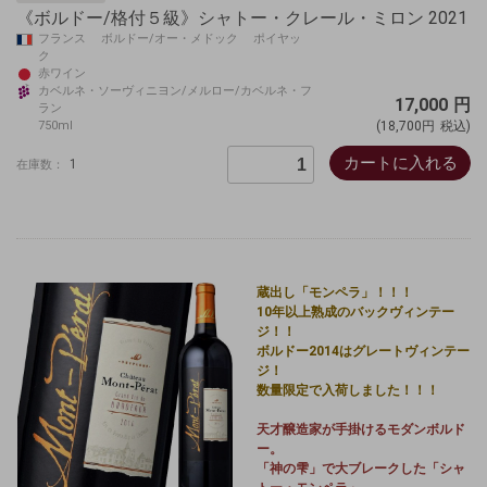
《ボルドー/格付５級》シャトー・クレール・ミロン 2021
フランス ボルドー/オー・メドック ポイヤッ
ク
赤ワイン
カベルネ・ソーヴィニヨン/メルロー/カベルネ・フ
17,000
円
ラン
750ml
(18,700円
税込)
カートに入れる
1
在庫数：
蔵出し「モンペラ」！！！
10年以上熟成のバックヴィンテー
ジ！！
ボルドー2014は
グレートヴィンテー
ジ！
数量限定で
入荷しました！！！
天才醸造家が手掛けるモダンボルド
ー。
「神の雫」で大ブレークした「シャ