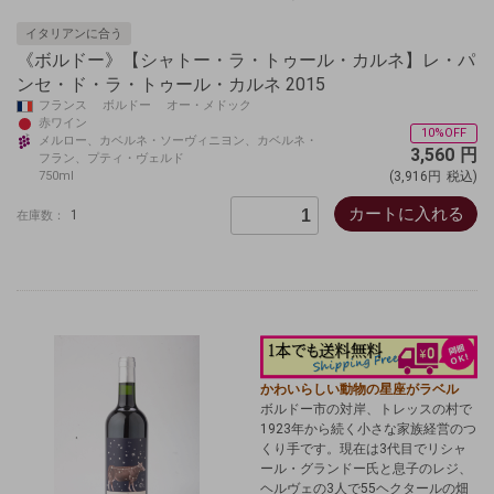
イタリアンに合う
《ボルドー》【シャトー・ラ・トゥール・カルネ】レ・パ
ンセ・ド・ラ・トゥール・カルネ 2015
フランス ボルドー オー・メドック
赤ワイン
10%OFF
メルロー、カベルネ・ソーヴィニヨン、カベルネ・
3,560
円
フラン、プティ・ヴェルド
750ml
(3,916円
税込)
カートに入れる
1
在庫数：
かわいらしい動物の星座がラベル
ボルドー市の対岸、トレッスの村で
1923年から続く小さな家族経営のつ
くり手です。現在は3代目でリシャ
ール・グランドー氏と息子のレジ、
ヘルヴェの3人で55ヘクタールの畑