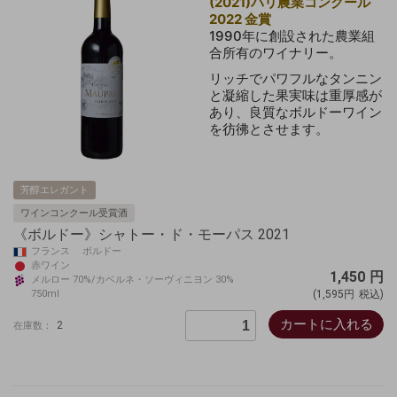
(2021)パリ農業コンクール
2022 金賞
1990年に創設された農業組
合所有のワイナリー。
リッチでパワフルなタンニン
と凝縮した果実味は重厚感が
あり、良質なボルドーワイン
を彷彿とさせます。
芳醇エレガント
ワインコンクール受賞酒
《ボルドー》シャトー・ド・モーパス 2021
フランス ボルドー
赤ワイン
1,450
円
メルロー 70%/カベルネ・ソーヴィニヨン 30%
750ml
(1,595円
税込)
カートに入れる
2
在庫数：