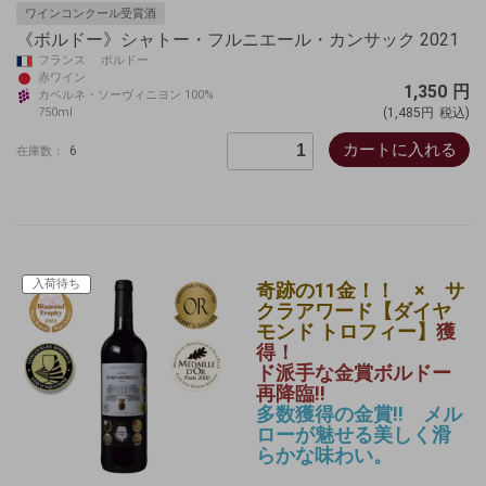
ワインコンクール受賞酒
《ボルドー》シャトー・フルニエール・カンサック 2021
フランス ボルドー
赤ワイン
1,350
円
カベルネ・ソーヴィニヨン 100%
750ml
(1,485円
税込)
カートに入れる
6
在庫数：
入荷待ち
奇跡の11金！！ × サ
クラアワード【ダイヤ
モンド トロフィー】
獲
得！
ド派手な金賞ボルドー
再降臨!!
多数獲得の金賞!! メル
ローが魅せる美しく滑
らかな味わい。