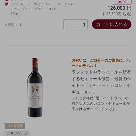
10%OFF
カベルネ・ソーヴィニヨン 92.1%，メルロー
126,000
円
7.8%，プティ・ヴェルド 0.1%
750ml
(138,600円
税込)
カートに入れる
2
在庫数：
お祝いに、ご自分へのご褒美に、
ハ
ートのラベル！
ラフィットやラトゥールを所有
するセギュール侯爵、最愛のシ
ャトー「シャトー・カロン・セ
ギュール」。
メドック格付3級、ハートラベルが
有名な人気のカロン・セギュールが
手掛けるサードワインです。
コク&旨味
グランヴァン