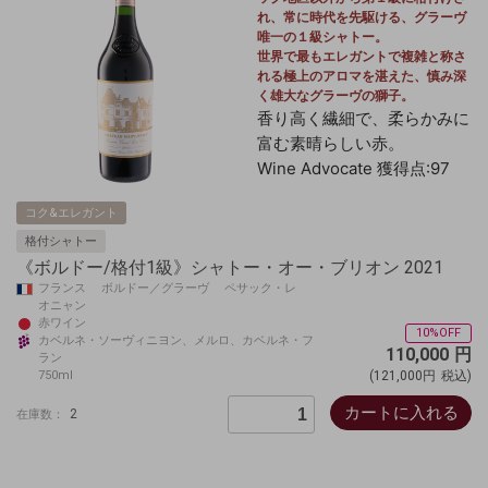
れ、
常
に時代を先駆ける、グラーヴ
唯一の１級シャトー。
世界で最もエレガントで複雑と称さ
れる極上のアロマを湛えた、慎み深
く雄大なグラーヴの獅子。
香り高く繊細で、柔らかみに
富む素晴らしい赤。
Wine Advocate 獲得点:97
コク&エレガント
格付シャトー
《ボルドー/格付1級》シャトー・オー・ブリオン 2021
フランス ボルドー／グラーヴ ペサック・レ
オニャン
赤ワイン
10%OFF
カベルネ・ソーヴィニヨン、メルロ、カベルネ・フ
110,000
円
ラン
750ml
(121,000円
税込)
カートに入れる
2
在庫数：