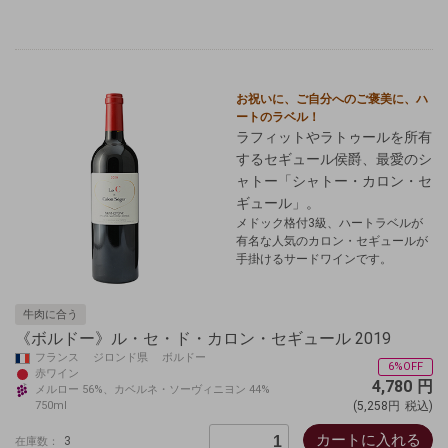
お祝いに、ご自分へのご褒美に、
ハ
ートのラベル！
ラフィットやラトゥールを所有
するセギュール侯爵、最愛のシ
ャトー「シャトー・カロン・セ
ギュール」。
メドック格付3級、ハートラベルが
有名な人気のカロン・セギュールが
手掛けるサードワインです。
牛肉に合う
《ボルドー》ル・セ・ド・カロン・セギュール 2019
フランス ジロンド県 ボルドー
6%OFF
赤ワイン
4,780
円
メルロー 56%、カベルネ・ソーヴィニヨン 44%
750ml
(5,258円
税込)
カートに入れる
3
在庫数：