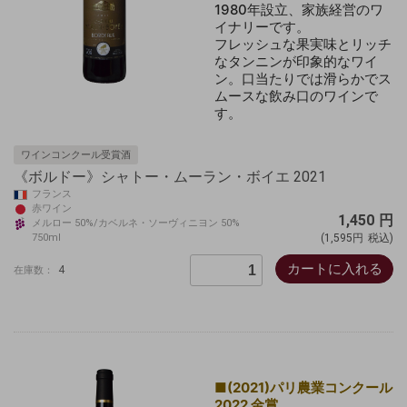
1980年設立、家族経営のワ
イナリーです。
フレッシュな果実味とリッチ
なタンニンが印象的なワイ
ン。口当たりでは滑らかでス
ムースな飲み口のワインで
す。
ワインコンクール受賞酒
《ボルドー》シャトー・ムーラン・ボイエ 2021
フランス
赤ワイン
1,450
円
メルロー 50%/カベルネ・ソーヴィニヨン 50%
750ml
(1,595円
税込)
カートに入れる
4
在庫数：
■(2021)パリ農業コンクール
2022 金賞