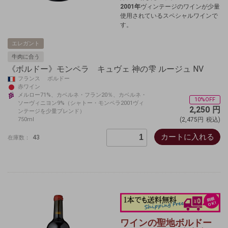
2001年
ヴィンテージのワインが少量
使用されているスペシャルワインで
す。
エレガント
牛肉に合う
《ボルドー》モンペラ キュヴェ 神の雫 ルージュ NV
フランス ボルドー
赤ワイン
メルロー71%、カベルネ・フラン20％、カベルネ・
10%OFF
ソーヴィニヨン9%（シャトー・モンペラ2001ヴィ
2,250
円
ンテージを少量ブレンド）
750ml
(2,475円
税込)
カートに入れる
43
在庫数：
ワインの聖地ボルドー