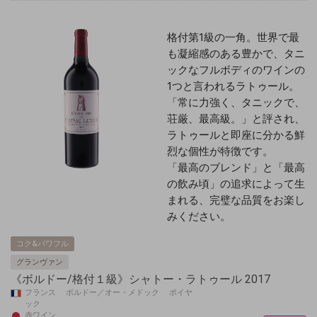
格付第1級の一角。世界で最
も凝縮感のある豊かで、タニ
ックなフルボディのワインの
1つと言われるラトゥール。
「常に力強く、タニックで、
荘厳、
最高級
。」と評され、
ラトゥールと即座に分かる鮮
烈な個性が特徴です。
「最高のブレンド」と「最高
の飲み頃」の追求によって生
まれる、完璧な品質をお楽し
みください。
コク&パワフル
グランヴァン
《ボルドー/格付１級》シャトー・ラトゥール 2017
フランス ボルドー／オー・メドック ポイヤ
ック
赤ワイン