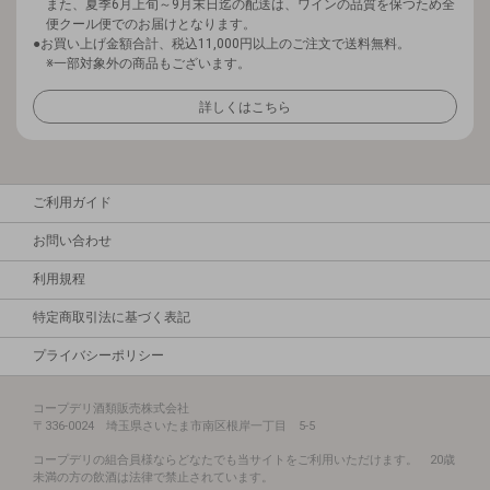
また、夏季6月上旬～9月末日迄の配送は、ワインの品質を保つため全
便クール便でのお届けとなります。
お買い上げ金額合計、税込11,000円以上のご注文で送料無料。
※一部対象外の商品もございます。
詳しくはこちら
ご利用ガイド
お問い合わせ
利用規程
特定商取引法に基づく表記
プライバシーポリシー
コープデリ酒類販売株式会社
〒336-0024 埼玉県さいたま市南区根岸一丁目 5-5
コープデリの組合員様ならどなたでも当サイトをご利用いただけます。 20歳
未満の方の飲酒は法律で禁止されています。