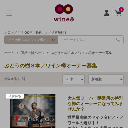
0
お買上げ「11,000円（税込）」で送料無料！
ホーム
商品一覧ページ
ぶどうの樹３本／ワイン樽オーナー募集
ぶどうの樹３本／ワイン樽オーナー募集
3
件
対象商品：
入荷待ち
大人気フーバー醸造所の特別
な樽のオーナーになってみま
せんか？
世界最高峰のドイツ産ピノ・ノ
ワールの造り手！