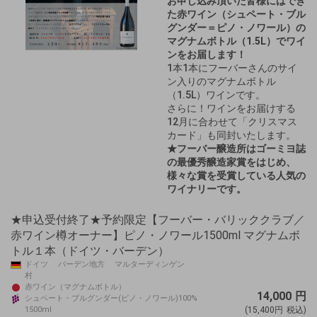
お申し込み頂いた皆様にはでき
た赤ワイン（シュペート・ブル
グンダー＝ピノ・ノワール）の
マグナムボトル（1.5L）でワイ
ンをお届します！
1本1本にフーバーさんのサイ
ン入りのマグナムボトル
（1.5L）ワインです。
さらに！ワインをお届けする
12月に合わせて「クリスマス
カード」も同封いたします。
★フーバー醸造所はゴーミヨ誌
の最優秀醸造家賞をはじめ、
様々な賞を受賞している人気の
ワイナリーです。
★申込受付終了★予約限定【フーバー・バリッククラブ／
赤ワイン樽オーナー】ピノ・ノワール1500ml マグナムボ
トル１本（ドイツ・バーデン）
ドイツ バーデン地方 マルターディンゲン
村
赤ワイン（マグナムボトル）
14,000
円
シュペート・ブルグンダー(ピノ・ノワール)100%
1500ml
(15,400円
税込)