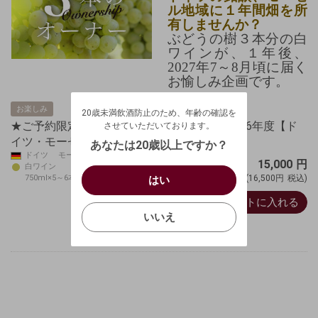
ル地域に１年間畑を所
有しませんか？
ぶどうの樹３本分の白
ワインが、１年後、
2027年7～8月頃に届く
お愉しみ企画です。
20歳未満飲酒防止のため、年齢の確認を
させていただいております。
お楽しみ
20歳未満飲酒防止のため、年齢の確認を
生年月日を入力してください。
ログアウトします。よろしいですか？
★ご予約限定★ぶどうの樹３本のオーナー2026年度【ド
させていただいております。
（自動ログインの設定も解除されます。）
イツ・モーゼル】
西暦
/
あなたは20歳以上ですか？
ドイツ モーゼル
キャンセル
15,000
円
白ワイン
/
はい
750ml×5～6本
(16,500円
税込)
はい
お買い物を続ける
カートへ進む
カートに入れる
確認する
いいえ
いいえ
キャンセル