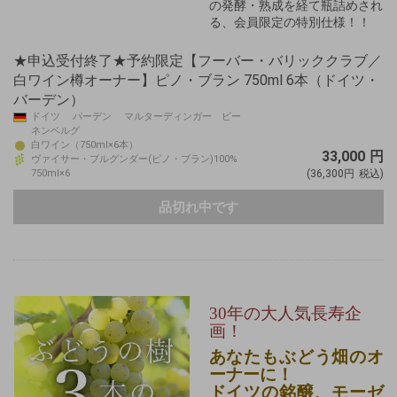
の発酵・熟成を経て瓶詰めされ
る、会員限定の特別仕様！！
★申込受付終了★予約限定【フーバー・バリッククラブ／
白ワイン樽オーナー】ピノ・ブラン 750ml 6本（ドイツ・
バーデン）
ドイツ バーデン マルターディンガー ビー
ネンベルグ
白ワイン（750ml×6本）
33,000
円
ヴァイサー・ブルグンダー(ピノ・ブラン)100%
750ml×6
(36,300円
税込)
品切れ中です
30年の大人気長寿企
画！
あなたもぶどう畑のオ
ーナーに！
ドイツの銘醸、モーゼ