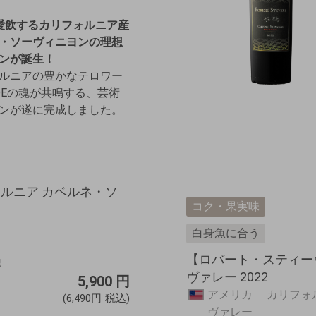
が愛飲するカリフォルニア産
・ソーヴィニヨン
の理想
ンが誕生！
ルニアの豊かなテロワー
YDEの魂が共鳴する、芸術
ンが遂に完成しました。
ォルニア カベルネ・ソ
コク・果実味
白身魚に合う
【ロバート・スティー
他
ヴァレー 2022
5,900
円
アメリカ カリフォ
(6,490円
税込)
ヴァレー