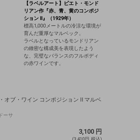
【ラベルアート】ピエト・モンド
リアン作『赤、青、黄のコンポジ
ション II』（1929年）
標高1,000メートルの冷涼な環境が
育んだ重厚なマルベック。
ラベルとなっているモンドリアン
の緻密な構成美を表現したよう
な、完璧なバランスのフルボディ
の赤ワインです。
アート・オブ・ワイン コンポジション II マルベ
ンドーサ
3,100
円
(3,410円
税込)