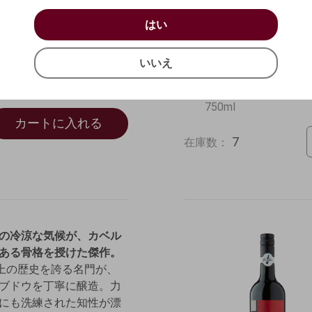
お買い物を続ける
カートへ進む
はい
ジュ 2024
【ボデガス・サンタ・ア
はい
確認する
2022
いいえ
アルゼンチン
いいえ
キャンセル
1,300
円
赤ワイン
マルベック100%
(1,430円
税込)
750ml
カートに入れる
7
在庫数：
の冷涼な気候が、カベル
ある骨格を授けた傑作。
以上の歴史を誇る名門が、
ブドウを丁寧に醸造。
力
にも洗練された知性が漂