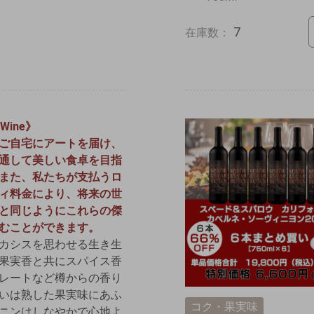
7
在庫数：
 Wine》
ご自宅に
アートを届け、
通して美しい食卓を目指
また、私たちが支払うロ
ィ料金により、将来の世
と同じようにこれらの傑
むことができます。
カシスを思わせる生き生
果実香と共にスパイス香
レートなど樽からの香り
いは熟した果実味にあふ
コク・果実味
ニンはしなやかで心地よ