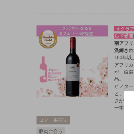
サクラア
ルド受
南アフリ
洗練され
100年
アフリカ
が、厳選
品。
ピノター
と、20
さが同調
一本です
コク・果実味
豚肉に合う