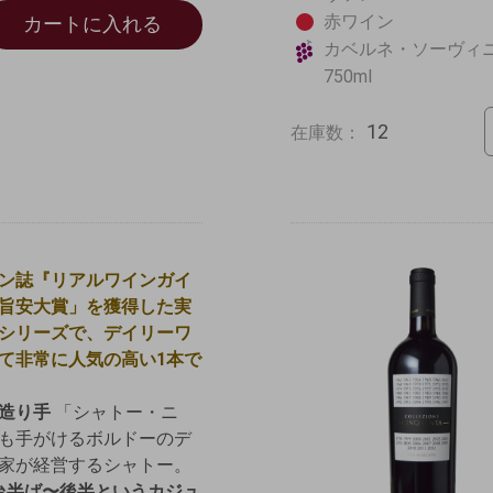
赤ワイン
カートに入れる
カベルネ・ソーヴィニ
750ml
12
在庫数：
ン誌『リアルワインガイ
旨安大賞」を獲得した実
シリーズで、デイリーワ
て非常に人気の高い1本で
造り手
「シャトー・ニ
も手がけるボルドーのデ
家が経営するシャトー。
0円台半ば〜後半というカジュ