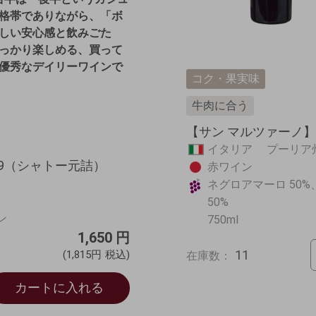
格帯でありながら、「ボ
しい安心感と飲みごた
っかり楽しめる、買って
優秀なデイリーワインで
コク・果実味
牛肉に合う
【サン マルツァーノ】
イタリア プーリ
19（シャトー元詰）
赤ワイン
ネグロアマーロ 50
50%
ン
750ml
1,650
円
11
(1,815円
税込)
在庫数：
カートに入れる