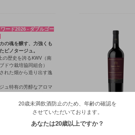
ワード2026 - ダブルゴー
賞
カの魂を醸す、力強くも
たピノタージュ。
以上の歴史を誇るKWV（南
ブドウ栽培協同組合）
された畑から造り出す逸
ジュ特有の芳醇なアロマ
24年ヴィンテージの瑞々し
20歳未満飲酒防止のため、年齢の確認を
する、エネルギッシュな
20歳未満飲酒防止のため、年齢の確認を
させていただいております。
ログアウトします。よろしいですか？
。
させていただいております。
生年月日を入力してください。
（自動ログインの設定も解除されます。）
コク・果実味
あなたは20歳以上ですか？
西暦
/
/
牛肉に合う
キャンセル