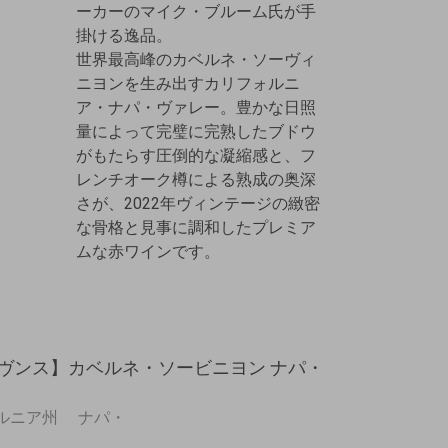
ーカーのマイク・ブルーム氏が手
掛ける逸品。
世界最高峰のカベルネ・ソーヴィ
ニヨンを生み出すカリフォルニ
ア・ナパ・ヴァレー。豊かな日照
量によって完璧に完熟したブドウ
がもたらす圧倒的な凝縮感と、フ
レンチオーク樽による熟成の奥深
さが、2022年ヴィンテージの緻密
な骨格と見事に調和したプレミア
ムな赤ワインです。
ヴンス】カベルネ・ソービニヨン ナパ・
ルニア州 ナパ・