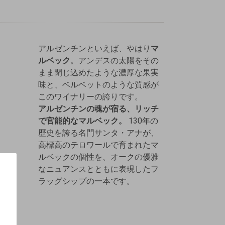
アルゼンチンといえば、やはり
マ
ルベック
。アンデスの太陽をその
まま閉じ込めたような濃厚な果実
味と、ベルベットのような質感が
このワイナリーの誇りです。
アルゼンチンの魂が宿る、リッチ
で官能的なマルベック。
130年の
歴史を誇る名門サンタ・アナが、
高標高のテロワールで育まれたマ
ルベックの個性を、オークの優雅
なニュアンスとともに表現したフ
ラッグシップの一本です
。