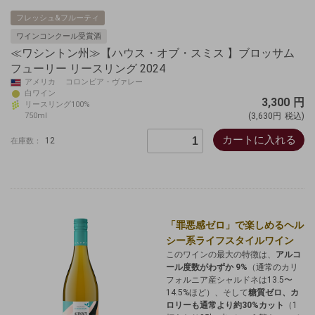
フレッシュ&フルーティ
ワインコンクール受賞酒
≪ワシントン州≫【ハウス・オブ・スミス 】ブロッサム
フューリー リースリング 2024
アメリカ コロンビア・ヴァレー
白ワイン
3,300
円
リースリング100%
750ml
(3,630円
税込)
カートに入れる
12
在庫数：
「罪悪感ゼロ」で楽しめるヘル
シー系ライフスタイルワイン
このワインの最大の特徴は、
アルコ
ール度数がわずか 9%
（通常のカリ
フォルニア産シャルドネは13.5〜
14.5%ほど）、そして
糖質ゼロ、カ
ロリーも通常より約30%カット
（1