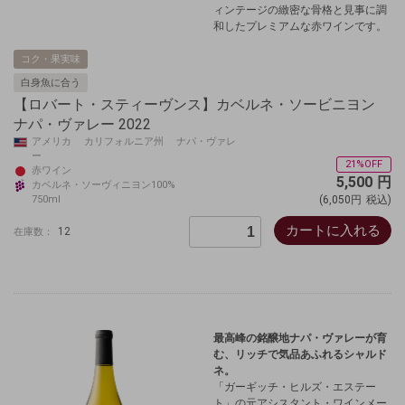
ィンテージの緻密な骨格と見事に調
和したプレミアムな赤ワインです。
コク・果実味
白身魚に合う
【ロバート・スティーヴンス】カベルネ・ソービニヨン
ナパ・ヴァレー 2022
アメリカ カリフォルニア州 ナパ・ヴァレ
ー
21%OFF
赤ワイン
5,500
円
カベルネ・ソーヴィニヨン100%
750ml
(6,050円
税込)
カートに入れる
12
在庫数：
最高峰の銘醸地ナパ・ヴァレーが育
む、リッチで気品あふれるシャルド
ネ。
「ガーギッチ・ヒルズ・エステー
ト」の元アシスタント・ワインメー