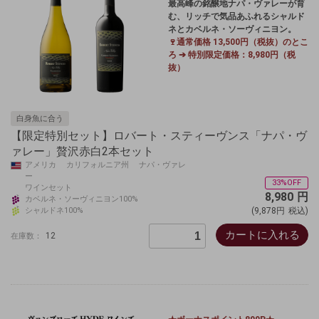
最高峰の銘醸地ナパ・ヴァレーが育
む、リッチで気品あふれるシャルド
ネと
カベルネ・ソーヴィニヨン。
🍷通常価格 13,500円（税抜）のとこ
ろ ➔ 特別限定価格：8,980円（税
抜）
白身魚に合う
【限定特別セット】ロバート・スティーヴンス「ナパ・ヴ
ァレー」贅沢赤白2本セット
アメリカ カリフォルニア州 ナパ・ヴァレ
ー
33%OFF
ワインセット
8,980
円
カベルネ・ソーヴィニヨン100%
シャルドネ100%
(9,878円
税込)
カートに入れる
12
在庫数：