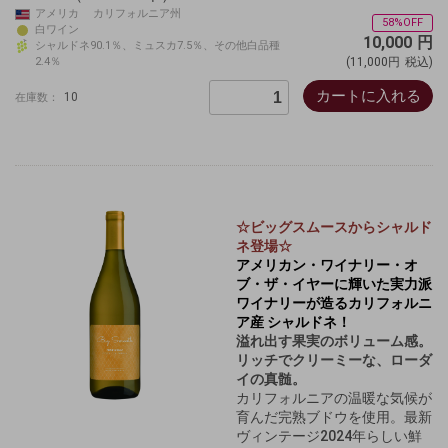
アメリカ カリフォルニア州
58%OFF
白ワイン
10,000
円
シャルドネ90.1％、ミュスカ7.5％、その他白品種
2.4％
(11,000円
税込)
カートに入れる
10
在庫数：
☆ビッグスムースからシャルド
ネ登場☆
アメリカン・ワイナリー・オ
ブ・ザ・イヤーに輝いた実力派
ワイナリーが造るカリフォルニ
ア産 シャルドネ！
溢れ出す果実のボリューム感。
リッチでクリーミーな、ローダ
イの真髄。
カリフォルニアの温暖な気候が
育んだ完熟ブドウを使用。最新
ヴィンテージ2024年らしい鮮