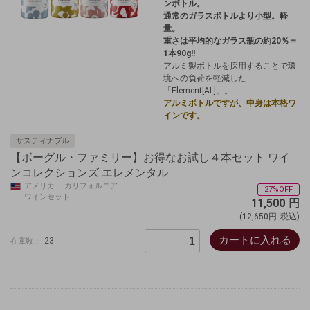
ンボトル。
通常のガラスボトルより小型。軽
量。
重さは平均的なガラス瓶の約20％＝
1本90g!!
アルミ製ボトルを採用することで環
境への負荷を軽減した
「Element[AL]」。
アルミボトルですが、中身は本格ワ
インです。
サスティナブル
【ボーグル・ファミリー】お得なお試し４本セット ワイ
ンコレクションズ エレメンタル
アメリカ カリフォルニア
27%OFF
ワインセット
11,500
円
(12,650円
税込)
カートに入れる
23
在庫数：