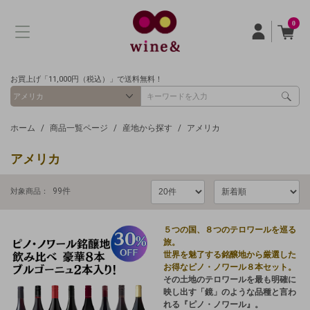
0
お買上げ「11,000円（税込）」で送料無料！
ホーム
商品一覧ページ
産地から探す
アメリカ
アメリカ
99
件
対象商品：
５つの国、８つのテロワールを巡る
旅。
世界を魅了する銘醸地から厳選した
お得なピノ・ノワール８本セット。
その土地のテロワールを最も明確に
映し出す「鏡」のような品種と言わ
れる『ピノ・ノワール』。