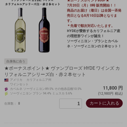
★ボーナスポイント800P★
7月20日（月）0時 販売開始！！
商品のお届け（着日）は全国一斉発
売日となる8月10日以降となりま
す。
＊先着で順次対応いたします。
HYDEが愛飲するカリフォルニア産
の理想形ワインが誕生！
ソーヴィニヨン・ブランとカベル
ネ・ソーヴィニヨンの２本セット！
白身魚に合う
★ボーナスポイント★ ヴァンプローズ HYDE ワインズ カ
リフォルニアシリーズ白・赤２本セット
アメリカ カリフォルニア州
ワインセット
11,800
円
カベルネ ソーヴィニヨン89.5% その他赤品種10.5%
ソーヴィニヨン ブラン 94.4% ミュスカ 5.6%
(12,980円
税込)
カートに入れる
8
在庫数：