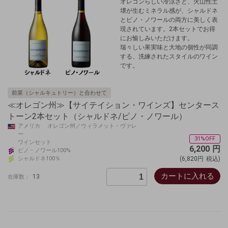
オレゴンらしい冷涼さと、火山性土
壌が生むミネラル感が、シャルドネ
とピノ・ノワールの両方に美しく表
現されています。2本セットでお得
にお愉しみいただけます。
瑞々しい果実味と大地の個性が同調
する、洗練されたスタイルのワイン
です。
前菜（シャルキュトリー）と合わせて
≪オレゴン州≫【サイテイション・ワインズ】センタース
トーン2本セット（シャルドネ/ピノ・ノワール）
アメリカ オレゴン州／ウィラメット・ヴァレ
ー
31%OFF
ワインセット
6,200
円
ピノ・ノワール100%
シャルドネ100％
(6,820円
税込)
カートに入れる
13
在庫数：