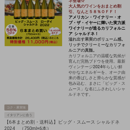
ネ登場☆
大人気のワインをおまとめ割
引、なんと５８％ＯＦＦ！
アメリカン・ワイナリー・オ
ブ・ザ・イヤーに輝いた実力派
ワイナリーが造るカリフォルニ
ア シャルドネ！
溢れ出す果実のボリューム感。
リッチでクリーミーなカリフォ
ルニアの真髄。
カリフォルニアの温暖な気候が
育んだ完熟ブドウを使用。最新
ヴィンテージ2024年らしい鮮
やかなエネルギーを、オーク由
来の香ばしさと滑らかな質感が
包み込む、まさに「ビッグ・ス
ムース」な名にふさわしいシャ
ルドネです。
コク・果実味
イタリアンに合う
【6本まとめ割・送料込】ビッグ・スムース シャルドネ
2024 （750ml×6本）