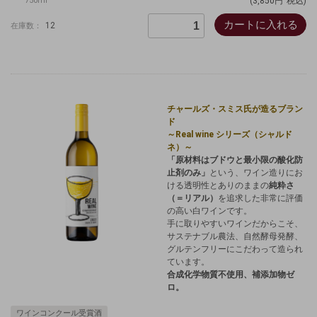
750ml
(3,850円
税込)
カートに入れる
12
在庫数：
チャールズ・スミス氏が造るブラン
ド
～Real wine シリーズ（シャルド
ネ）～
「原材料はブドウと最小限の酸化防
止剤のみ」
という、ワイン造りにお
ける透明性とありのままの
純粋さ
（＝リアル）
を追求した非常に評価
の高い白ワインです。
手に取りやすいワインだからこそ、
サステナブル農法、自然酵母発酵、
グルテンフリーにこだわって造られ
ています。
合成化学物質不使用、補添加物ゼ
ロ。
ワインコンクール受賞酒