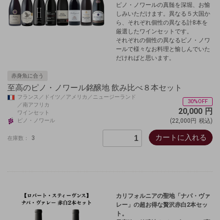
ピノ・ノワールの真髄を深堀、お愉
しみいただけます。異なる５大国か
ら、それぞれ個性の異なる計8本を
厳選したワインセットです。
それぞれの個性の異なるピノ・ノワ
ールで様々なお料理と愉しんでいた
だければと思います。
赤身魚に合う
至高のピノ・ノワール銘醸地 飲み比べ８本セット
フランス／ドイツ／アメリカ／ニュージーランド
30%OFF
／南アフリカ
20,000
円
ワインセット
ピノ・ノワール
(22,000円
税込)
カートに入れる
3
在庫数：
カリフォルニアの聖地「ナパ・ヴァ
レー」の超お得な贅沢赤白2本セッ
ト。