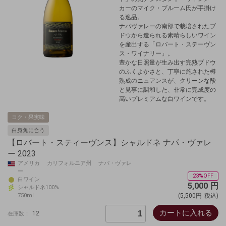
カーのマイク・ブルーム氏が手掛け
る逸品。
ナパヴァレーの南部で栽培されたブ
ドウから造られる素晴らしいワイン
を産出する「ロバート・ステーヴン
ス・ワイナリー」。
豊かな日照量が生み出す完熟ブドウ
のふくよかさと、丁寧に施された樽
熟成のニュアンスが、クリーンな酸
と見事に調和した、非常に完成度の
高いプレミアムな白ワインです。
コク・果実味
白身魚に合う
【ロバート・スティーヴンス】シャルドネ ナパ・ヴァレ
ー 2023
アメリカ カリフォルニア州 ナパ・ヴァレ
ー
23%OFF
白ワイン
5,000
円
シャルドネ100%
750ml
(5,500円
税込)
カートに入れる
12
在庫数：