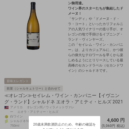
ン御用達。
ワイン界のスターたちが集結したド
メーヌ！
「サンディ」や「ドメーヌ・ド・
ラ・コート」といったカリフォルニ
アの人気ワイナリーの造り手が、オ
レゴンの地で手掛けるイブニング・
ランド・ヴィンヤーズ。
この「セイレム・ワイン・カンパニ
ー」は、よりカジュアルに、かつ彼
らの偉大なテロワールを早くから楽
しめるようにとリリースしている最
高峰のセカンドラベル（セカンドワ
イン）のシャルドネです。
旨味エレガント
前菜（シャルキュトリー）と合わせて
≪オレゴン≫セイレム・ワイン・カンパニー【イヴニン
グ・ランド】シャルドネ エオラ・アミティ・ヒルズ 2021
アメリカ オレゴン州／ウィラメットヴァレ
ー エオラ・アミティー・ヒルズ
20歳未満飲酒防止のため、年齢の確認を
白ワイン
4,600
円
させていただいております。
シャルドネ100%
20歳未満飲酒防止のため、年齢の確認を
生年月日を入力してください。
750ml
(5,060円
税込)
ログアウトします。よろしいですか？