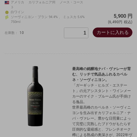
アメリカ カリフォルニア州 ノース・コース
ト
白ワイン
5,900
円
ソーヴィニヨン・ブラン 94.4% 、 ミュスカ 5.6%
750ml
(6,490円
税込)
カートに入れる
10
在庫数：
最高峰の銘醸地ナパ・ヴァレーが育
む、リッチで気品あふれるカベル
ネ・ソーヴィニヨン。
「ガーギッチ・ヒルズ・エステー
ト」の元アシスタント・ワインメー
カーのマイク・ブルーム氏が手掛け
る逸品。
世界最高峰のカベルネ・ソーヴィニ
ヨンを生み出すカリフォルニア・ナ
パ・ヴァレー。豊かな日照量によっ
て完璧に完熟したブドウがもたらす
圧倒的な凝縮感と、フレンチオーク
樽による熟成の奥深さが、2022年ヴ