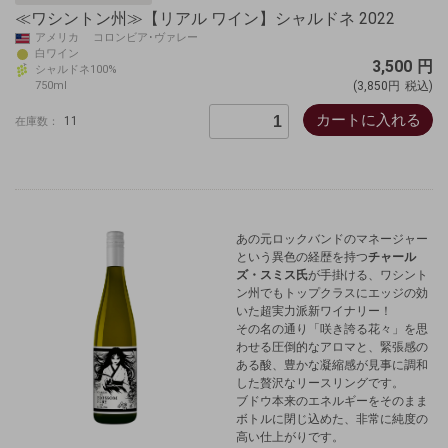
≪ワシントン州≫【リアル ワイン】シャルドネ 2022
アメリカ コロンビア･ヴァレー
白ワイン
3,500
円
シャルドネ100%
750ml
(3,850円
税込)
カートに入れる
11
在庫数：
あの元ロックバンドのマネージャー
という異色の経歴を持つ
チャール
ズ・スミス氏
が手掛ける、ワシント
ン州でもトップクラスにエッジの効
いた超実力派新ワイナリー！
その名の通り「咲き誇る花々」を思
わせる圧倒的なアロマと、緊張感の
ある酸、豊かな凝縮感が見事に調和
した贅沢なリースリングです。
ブドウ本来のエネルギーをそのまま
ボトルに閉じ込めた、非常に純度の
高い仕上がりです。