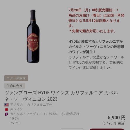
7月20日（月）0時 販売開始！！
商品のお届け（着日）は全国一斉発
売日となる8月10日以降となりま
す。
＊先着で順次対応いたします。
HYDEが愛飲するカリフォルニア産
カベルネ・ソーヴィニヨン
の理想形
のワインが誕生！
カリフォルニアの豊かなテロワール
と HYDEの魂が共鳴する、芸術的な
ワインが遂に完成しました。
コク・果実味
牛肉に合う
ヴァンプローズ HYDE ワインズ カリフォルニア カベル
ネ・ソーヴィニヨン 2023
アメリカ カリフォルニア州
赤ワイン
カベルネ・ソーヴィニヨン89.5%、その他赤品種
5,900
円
10.5%
750ml
(6,490円
税込)