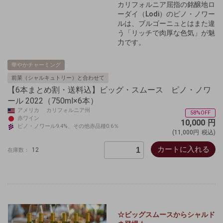
カリフォルニア屈指の銘醸地ロ
ーダイ（Lodi）のピノ・ノワー
ルは、ブルゴーニュとはまた違
う「リッチで肉厚な色気」が魅
力です。
華やかチャーミング
前菜（シャルキュトリー）と合わせて
【6本まとめ割・送料込】ビッグ・スムース ピノ・ノワ
ール 2022（750ml×6本）
アメリカ カリフォルニア州
58%OFF
赤ワイン
10,000
円
ピノ・ノワール9.4%、その他赤品種0.6％
(11,000円
税込)
カートに入れる
12
在庫数：
☆ビッグスムースからシャルド