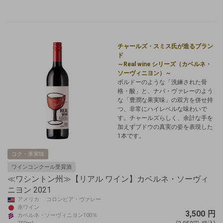
チャールズ・スミス氏が造るブラン
ド
～Real wine シリーズ（カベルネ・
ソーヴィニヨン）～
ボルドーのような「洗練された骨
格・酸」と、ナパ・ヴァレーのよう
な「豊潤な果実味」の双方を併せ持
つ、非常にハイレベルな味わいで
す。チャールズらしく、余計な手を
加えずブドウの真実の姿を表現した
1本です。
コク・果実味
ワインコンクール受賞酒
≪ワシントン州≫【リアル ワイン】カベルネ・ソーヴィ
ニヨン 2021
アメリカ コロンビア・ヴァレー
赤ワイン
3,500
円
カベルネ・ソーヴィニヨン100％