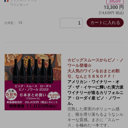
フランス/アメリカ
33%OFF
ワインセット
13,300
円
(14,630円
税込)
カートに入れる
15
在庫数：
☆ビッグスムースからピノ・ノ
ワール登場☆
大人気のワインをおまとめ割
引、なんと５８％ＯＦＦ！
アメリカン・ワイナリー・オ
ブ・ザ・イヤーに輝いた実力派
ワイナリーが造るカリフォルニ
ア・ローダイ産 ピノ・ノワー
ル。
完熟した果実のボリューム感
と、喉を滑り落ちるようなシル
キーな質感。まさに「スムー
ス」を極めた一本です。