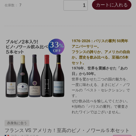
カートに入れる
7
在庫数：
1976-2026：パリスの審判 50周年
アニバーサリー。
フランスの誇りか、アメリカの自由
か。歴史を飲み比べる、至福の5本
セット。
1976年、世界を震撼させた「あの
日」から50年。
世界を驚かせた二つの国の魅力を、
一度に味わえる、まさにピノ・ノワ
ールの『ベスト・セレクション』で
す。
ぜひ飲み比べを愉しんでください。
※当時の「パリスの審判」で審査さ
れたワインではございません。
赤身魚に合う
フランス VS アメリカ！至高のピノ・ノワール５本セット