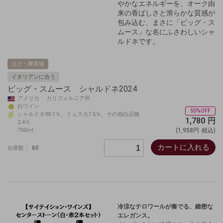
やかなエネルギーを、オーク由
来の香ばしさと滑らかな質感が
包み込む、まさに「ビッグ・ス
ムース」な名にふさわしいシャ
ルドネです。
コク・果実味
イタリアンに合う
ビッグ・スムース シャルドネ2024
アメリカ カリフォルニア州
白ワイン
55%OFF
シャルドネ90.1％、ミュスカ7.5％、その他白品種
1,780
円
2.4％
750ml
(1,958円
税込)
カートに入れる
60
在庫数：
冷涼なテロワールが奏でる、緻密な
エレガンス。