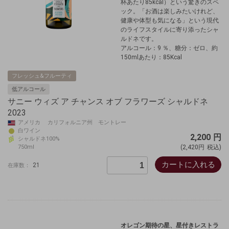
杯あたり85kcal）という驚きのスペ
ック。「お酒は楽しみたいけれど、
健康や体型も気になる」という現代
のライフスタイルに寄り添ったシャ
ルドネです。
アルコール：9 ％、糖分：ゼロ、約
150mlあたり：85Kcal
フレッシュ&フルーティ
低アルコール
サニー ウィズ ア チャンス オブ フラワーズ シャルドネ
2023
アメリカ カリフォルニア州 モントレー
白ワイン
2,200
円
シャルドネ100%
750ml
(2,420円
税込)
カートに入れる
21
在庫数：
オレゴン期待の星、星付きレストラ