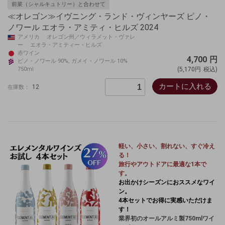
前菜（シャルキュトリー）と合わせて
≪オレゴン≫イヴニング・ランド・ヴィンヤーズ ピノ・
ノワール エオラ・アミティ・ヒルズ 2024
アメリカ オレゴン州／ウィラメット・ヴァレ
ー エオラ・アミティー・ヒルズ
赤ワイン
4,700
円
ピノ・ノワール 90%, ガメイ・ノワール 10%
750ml
(5,170円
税込)
カートに入れる
12
在庫数：
軽い、小さい、割れない、すぐ冷え
る！
旅行やアウトドアに最適な1本で
す。
お出かけシーズンにおススメなワイ
ン。
4本セットでお得に実感いただけま
す！
業界初のオールアルミ製750mlワイ