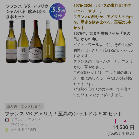
1976-2026：パリスの審判 50周年
アニバーサリー。
フランスの誇りか、アメリカの自由
か。歴史を飲み比べる、至福の5本
セット。
1976年、世界を震撼させた「あの
日」から50年。
ピノ・ノワール以上に、その土地の
個性がはっきりと現れるのがシャル
ドネです。
フランスの「清らかさ」と、アメリ
カの「華やかさ」。
この5本セットは、二つの国の魅力
が一度に楽しめる、今だけの特別な
セットです。
※当時の「パリスの審判」で審査さ
れたワインではございません。
生野菜・サラダに合う
フランス VS アメリカ！至高のシャルドネ５本セット
フランス／アメリカ
33%OFF
ワインセット
14,500
円
シャルドネ100%
(15,950円
税込)