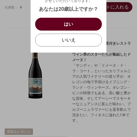
させていただいております。
（自動ログインの設定も解除されます。）
カートに入れる
西暦
/
4
在庫数：
あなたは20歳以上ですか？
キャンセル
/
はい
はい
お買い物を続ける
カートへ進む
確認する
いいえ
いいえ
オレゴン期待の星、星付きレストラ
ン御用達。
キャンセル
ワイン界のスターたちが集結したド
メーヌ！
「サンディ」や「ドメーヌ・ド・
ラ・コート」といったカリフォルニ
アの人気ワイナリーの造り手が、オ
レゴンの地で手掛けるイブニング・
ランド・ヴィンヤーズ。オレゴン・
ピノの特徴でもある、高い酸と豊か
な旨味、そしてアーシーでスモーキ
ーなニュアンスに富んだ味わい。ブ
ルゴーニュラヴァーにも是非飲んで
頂きたい、フィネスに溢れた1本で
す。
旨味エレガント