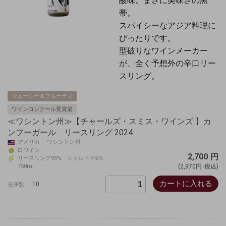
酸味。まさに美味さの黒
帯。
スパイシーなアジア料理に
ぴったりです。
型破りなワインメーカー
が、全く予想外の辛口リー
スリング。
ジューシー＆フルーティ
ワインコンクール受賞酒
≪ワシントン州≫【チャールズ・スミス・ワインズ 】カ
ンフーガール リースリング 2024
アメリカ ワシントン州
白ワイン
2,700
円
リースリング95%、シャルドネ5％
750ml
(2,970円
税込)
カートに入れる
10
在庫数：