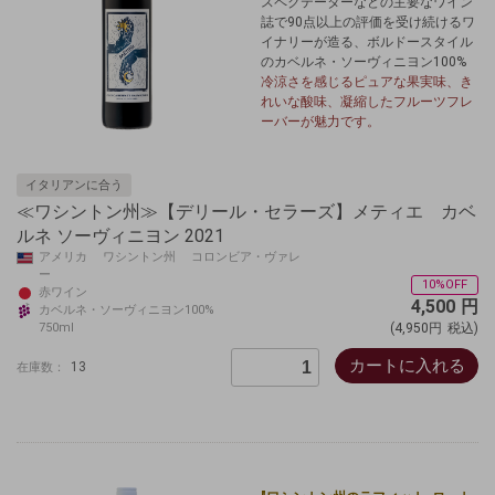
スペクテーターなどの主要なワイン
誌で90点以上の評価を受け続けるワ
イナリーが造る、ボルドースタイル
のカベルネ・ソーヴィニヨン100%
冷涼さを感じるピュアな果実味、き
れいな酸味、凝縮したフルーツフレ
ーバーが魅力です。
イタリアンに合う
≪ワシントン州≫【デリール・セラーズ】メティエ カベ
ルネ ソーヴィニヨン 2021
アメリカ ワシントン州 コロンビア・ヴァレ
ー
10%OFF
赤ワイン
4,500
円
カベルネ・ソーヴィニヨン100%
750ml
(4,950円
税込)
カートに入れる
13
在庫数：