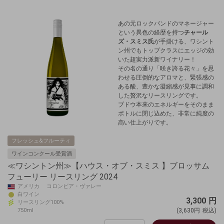
あの元ロックバンドのマネージャー
という異色の経歴を持つ
チャール
ズ・スミス氏
が手掛ける、ワシント
ン州でもトップクラスにエッジの効
いた超実力派新ワイナリー！
その名の通り「咲き誇る花々」を思
わせる圧倒的なアロマと、緊張感の
ある酸、豊かな凝縮感が見事に調和
した贅沢なリースリングです。
ブドウ本来のエネルギーをそのまま
ボトルに閉じ込めた、非常に純度の
高い仕上がりです。
フレッシュ&フルーティ
ワインコンクール受賞酒
≪ワシントン州≫【ハウス・オブ・スミス 】ブロッサム
フューリー リースリング 2024
アメリカ コロンビア・ヴァレー
白ワイン
3,300
円
リースリング100%
750ml
(3,630円
税込)