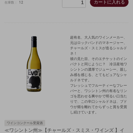
カートに入れる
12
在庫数：
超有名、大人気のワインメーカー、
元はロックバンドのマネージャー、
チャールズ・スミスが造るシャルド
ネ！
彼の見た目、そのエチケットのイン
パクトと同じように？ 冷涼産地ワ
シントンの
濃厚でジューシー、親し
み感を感じる、とてもピュアなシャ
ルドネです。
フレッシュでフルーティーなフレー
バーと、ワシントン州の有名なリン
ゴを思わせる爽やかで明るい口当た
りで、この辛口シャルドネは、ブド
ウが畑を離れてからずっと賞を受賞
し続けています。
ワインコンクール受賞酒
≪ワシントン州≫【チャールズ・スミス・ワインズ 】イ