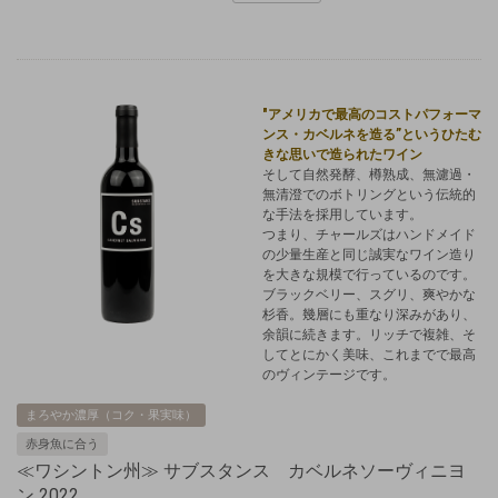
"アメリカで最高のコストパフォーマ
ンス・カベルネを造る”というひたむ
きな思いで造られたワイン
そして自然発酵、樽熟成、無濾過・
無清澄でのボトリングという伝統的
な手法を採用しています。
つまり、チャールズはハンドメイド
の少量生産と同じ誠実なワイン造り
を大きな規模で行っているのです。
ブラックベリー、スグリ、爽やかな
杉香。幾層にも重なり深みがあり、
余韻に続きます。リッチで複雑、そ
してとにかく美味、これまでで最高
のヴィンテージです。
まろやか濃厚（コク・果実味）
赤身魚に合う
≪ワシントン州≫ サブスタンス カベルネソーヴィニヨ
ン 2022