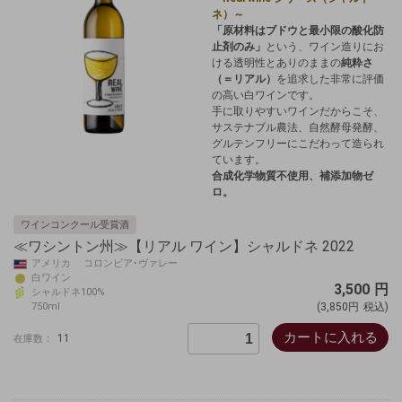
ネ）～
「原材料はブドウと最小限の酸化防
止剤のみ」
という、ワイン造りにお
ける透明性とありのままの
純粋さ
（＝リアル）
を追求した非常に評価
の高い白ワインです。
手に取りやすいワインだからこそ、
サステナブル農法、自然酵母発酵、
グルテンフリーにこだわって造られ
ています。
合成化学物質不使用、補添加物ゼ
ロ。
ワインコンクール受賞酒
≪ワシントン州≫【リアル ワイン】シャルドネ 2022
アメリカ コロンビア･ヴァレー
白ワイン
3,500
円
シャルドネ100%
750ml
(3,850円
税込)
カートに入れる
11
在庫数：