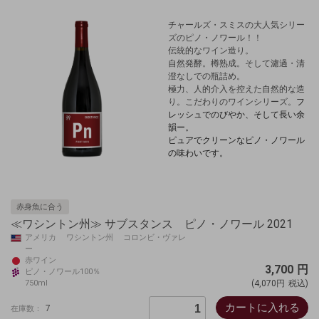
チャールズ・スミスの大人気シリー
ズのピノ・ノワール！！
伝統的なワイン造り。
自然発酵。樽熟成。そして濾過・清
澄なしでの瓶詰め。
極力、人的介入を控えた自然的な造
り。こだわりのワインシリーズ。
フ
レッシュでのびやか、そして長い余
韻ー。
ピュアでクリーンなピノ・ノワール
の味わいです。
赤身魚に合う
≪ワシントン州≫ サブスタンス ピノ・ノワール 2021
アメリカ ワシントン州 コロンビ・ヴァレ
ー
赤ワイン
3,700
円
ピノ・ノワール100％
750ml
(4,070円
税込)
カートに入れる
7
在庫数：