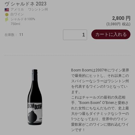
ヴ シャルドネ 2023
アメリカ ワシントン州
白ワイン
2,800
円
シャルドネ100%
750ml
(3,080円
税込)
カートに入れる
11
在庫数：
Boom Boomは2007年にワイン業界
で爆発的にヒットし、それ以来この
スパイシーなシラーはワシントン州
を代表するワインの1つとなってい
ます。
これはチャールズの最初の失恋相
手、"Boom Boom" O'Brienと愛称さ
れた女性にちなんだもので、史上最
大かつ最もダイナミックなシラーの
1つとなっており、世界中のワイン
愛飲家がこのワインに惚れ込むワイ
ンです！