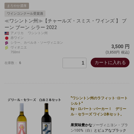
まろやか濃厚
ワインコンクール受賞酒
≪ワシントン州≫【チャールズ・スミス・ワインズ 】 ブ
ーン ブーン シラー 2022
アメリカ ワシントン州
赤ワイン
シラー、カベルネ・ソーヴィニヨン
3,500
円
ヴィオニエ
750ml
(3,850円
税込)
カートに入れる
6
在庫数：
"ワシントン州のラフィット･ロート
シルト"
by - ロバート･パーカー！ デリー
ル・セラーズ ワイン2本セット。
果実味豊かな
ソーヴィニヨン・ブラ
ン100%（白）
とピュアなブラック