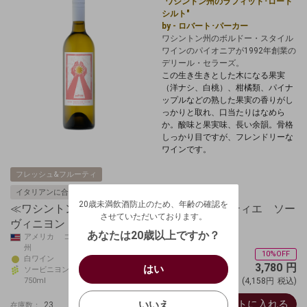
"ワシントン州のラフィット･ロート
シルト"
by - ロバート･パーカー
ワシントン州のボルドー・スタイル
ワインのパイオニアが1992
年創業の
デリール・セラーズ。
この生き生きとした木になる果実
（洋ナシ、白桃）、柑橘類、パイナ
ップルなどの熟した果実の香りがし
っかりと取れ、口当たりはなめら
か。酸味と果実味、長い余韻。骨格
しっかり目ですが、フレンドリーな
ワインです。
フレッシュ&フルーティ
20歳未満飲酒防止のため、年齢の確認を
イタリアンに合う
させていただいております。
20歳未満飲酒防止のため、年齢の確認を
生年月日を入力してください。
≪ワシントン州≫【デリール・セラーズ】メティエ ソー
ログアウトします。よろしいですか？
させていただいております。
ヴィニヨン・ブラン2022
（自動ログインの設定も解除されます。）
西暦
/
あなたは20歳以上ですか？
アメリカ コロンビア･ヴァレー ワシントン
州
キャンセル
10%OFF
/
はい
白ワイン
3,780
円
はい
ソービニヨン・ブラン100%
お買い物を続ける
カートへ進む
750ml
(4,158円
税込)
確認する
いいえ
カートに入れる
いいえ
23
在庫数：