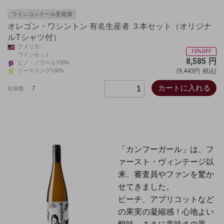
ワインコンクール受賞酒
オレゴン・ワシントン 有名生産者 ３本セット（オリジナ
ルTシャツ付）
アメリカ
15%OFF
ワインセット
8,585
円
ピノ・ノワール100%
リースリング100%
(9,443円
税込)
カートに入れる
7
在庫数：
「カンフーガール」は、フ
ァースト・ヴィンテージ以
来、審査員やファンを驚か
せてきました。
ピーチ、アプリコットなど
の果実の凝縮感！心地よい