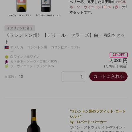
ベリー感、充実した果実味の
カベル
ネ・ソーヴィニヨン100％（赤）
の2
本セットです。
イタリアンに合う
《ワシントン州》【デリール・セラーズ】白・赤2本セッ
ト
アメリカ ワシントン州 コロンビア・ヴァレ
ー
23%OFF
白ワイン／赤ワイン
7,080
円
カベルネ・ソーヴィニヨン100%
ソーヴィニヨン・ブラン100%
(7,788円
税込)
カートに入れる
13
在庫数：
"ワシントン州のラフィット･ロート
シルト"
by - ロバート･パーカー
ワイン・
アドヴォケイトやワイン・