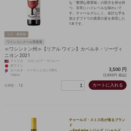
な「豊潤な果実味」の双方を併せ持
つ、非常にハイレベルな味わいで
す。チャールズらしく、余計な手を
加えずブドウの真実の姿を表現した
1本です。
コク・果実味
ワインコンクール受賞酒
≪ワシントン州≫【リアル ワイン】カベルネ・ソーヴィ
ニヨン 2021
アメリカ コロンビア・ヴァレー
赤ワイン
3,500
円
カベルネ・ソーヴィニヨン100％
750ml
(3,850円
税込)
カートに入れる
12
在庫数：
チャールズ・スミス氏が造るブラン
ド
～Real wine シリーズ（シャルド