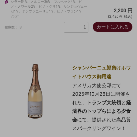
シラー54%、メルロー36%、マルベック4%、ピ
ノ・ノワール2%、ピノ・グリ1%、サンジョヴェー
2,200
円
ゼ1%、テンプラニーリョ1%、ピノ・ブラン1%
750ml
(2,420円
税込)
カートに入れる
8
在庫数：
シャンパーニュ顔負けホワ
イトハウス御用達
アメリカ大使公邸にて
2025年10月28日に開催さ
れた、
トランプ大統領
と
経
済界
のトップらによる夕食
会
にて、提供された高品質
スパークリングワイン！