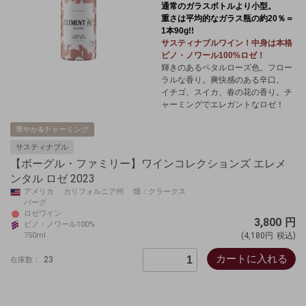
通常のガラスボトルより小型。
重さは平均的なガラス瓶の約20％＝
1本90g!!
サスティナブルワイン！中身は本格
ピノ・ノワール100%ロゼ！
輝きのあるペタルローズ色。フロー
ラルな香り。爽快感のある辛口。
イチゴ、スイカ、春の花の香り。チ
ャーミングでエレガントなロゼ！
華やか&チャーミング
サスティナブル
【ボーグル・ファミリー】ワインコレクションズ エレメ
ンタル ロゼ 2023
アメリカ カリフォルニア州 畑：クラークス
バーグ
ロゼワイン
3,800
円
ピノ・ノワール100%
750ml
(4,180円
税込)
カートに入れる
23
在庫数：