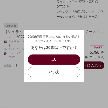
ワインエンスージアスト誌91点
(VT2010)
のちのアメリカ産ブラン・ド・ノワ
ールのスタイルを確立した一品！
限定入荷
20歳未満飲酒防止のため、年齢の確認を
【シュラムスバーグ】ブラン・ド・ノワール ノース・コ
させていただいております。
ースト 2022
20歳未満飲酒防止のため、年齢の確認を
生年月日を入力してください。
ログアウトします。よろしいですか？
させていただいております。
アメリカ カリフォルニア ノース・コース
（自動ログインの設定も解除されます。）
ト
西暦
/
あなたは20歳以上ですか？
14%OFF
スパークリングワイン
5,750
円
キャンセル
ピノ・ノワール
/
はい
750ml
(6,325円
税込)
はい
お買い物を続ける
カートへ進む
カートに入れる
8
在庫数：
確認する
いいえ
いいえ
キャンセル