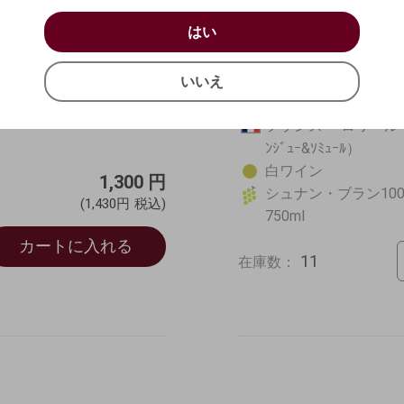
お買い物を続ける
カートへ進む
はい
が無くなり次第、2024ヴィ
はい
ソフト＆フルーティ
に替わります。
確認する
いいえ
白身魚に合う
いいえ
キャンセル
ソミュール キュヴェ・
ン・ブラン白2024
フランス ロワール An
ﾝｼﾞｭｰ&ｿﾐｭｰﾙ）
白ワイン
1,300
円
シュナン・ブラン100
(1,430円
税込)
750ml
カートに入れる
11
在庫数：