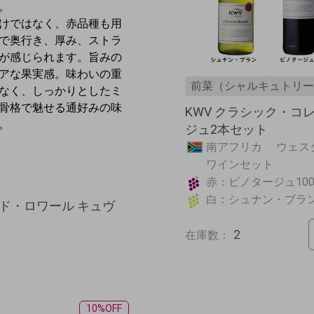
。
けではなく、赤品種も用
で奥行き、厚み、ストラ
が感じられます
。旨みの
アな果実感。味わいの重
前菜（シャルキュトリー
なく、しっかりとしたミ
骨格で魅せる通好みの味
KWV クラシック・
。
ジュ2本セット
南アフリカ ウェ
ワインセット
赤：ピノタージュ100
白：シュナン・ブラン
ド・ロワール キュヴ
2
在庫数：
10%OFF