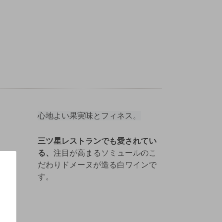
心地よい果実味とフィネス。
三ツ星レストランでも愛されてい
る、
注目が高まるソミュールのこ
だわりドメーヌが造る白ワインで
す。