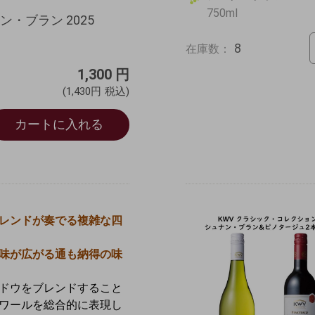
750ml
・ブラン 2025
8
在庫数：
1,300
円
(1,430円
税込)
カートに入れる
レンドが奏でる複雑な四
味が広がる通も納得の味
ドウをブレンドすること
ワールを総合的に表現し