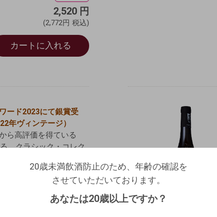
2,520
円
(2,772円
税込)
カートに入れる
ワード2023にて銀賞受
022年ヴィンテージ）
から高評価を得ている
造る、クラシック・コレク
リーズです。
20歳未満飲酒防止のため、年齢の確認を
20歳未満飲酒防止のため、年齢の確認を
った淡い麦わら色、カリ
させていただいております。
ログアウトします。よろしいですか？
させていただいております。
ンのニュアンスのある香
生年月日を入力してください。
（自動ログインの設定も解除されます。）
含むとライムを想わせる
あなたは20歳以上ですか？
らかな酸味を豊富な果実
西暦
/
/
キャンセル
く包み込んでいます。