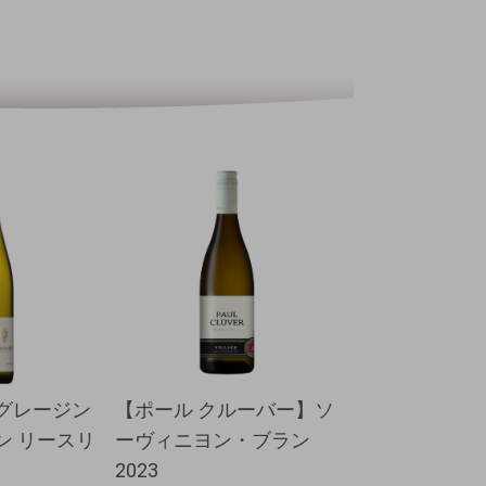
グレージン
【ポール クルーバー】ソ
【ハインリッ
ン リースリ
ーヴィニヨン・ブラン
オブザダーク 
2023
ンキッシュ 202