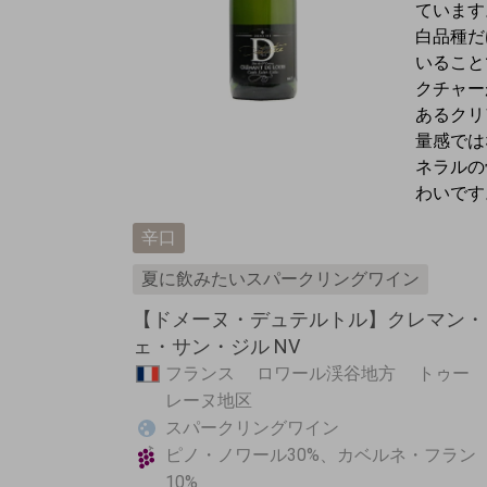
ています
白品種だ
いること
クチャー
あるクリ
量感では
ネラルの
わいです
辛口
夏に飲みたいスパークリングワイン
【ドメーヌ・デュテルトル】クレマン・
ェ・サン・ジル NV
フランス ロワール渓谷地方 トゥー
レーヌ地区
スパークリングワイン
ピノ・ノワール30%、カベルネ・フラン
10%