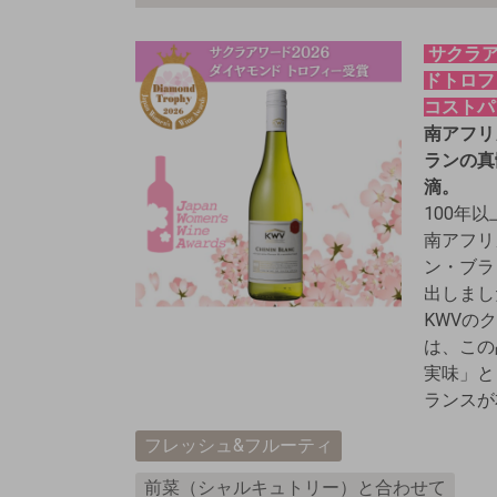
サクラアワ
ドトロフ
コストパ
南アフリ
ランの真
滴。
100年
南アフリ
ン・ブラ
出しまし
KWVの
は、この
実味」と
ランスが
フレッシュ&フルーティ
前菜（シャルキュトリー）と合わせて