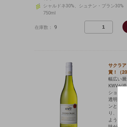
シャルドネ30%、シュナン・ブラン30%
750ml
9
在庫数：
サクラア
賞！（2
幅広い層
KWVが
ションシ
透明がか
ンとメロ
り、口に
ような柔
味が優し