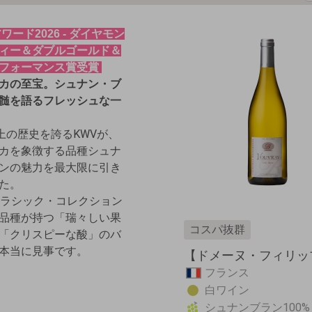
ード2026 - ダイヤモン
ィー＆ダブルゴールド＆
フォーマンス賞受賞
カの至宝。シュナン・ブ
髄を語るフレッシュな一
以上の歴史を誇るKWVが、
カを象徴する品種シュナ
ンの魅力を最大限に引き
た。
クラシック・コレクション
品種が持つ「瑞々しい果
コスパ抜群
「クリスピーな酸」のバ
本当に見事です。
【ドメーヌ・フィリップ
フランス
白ワイン
シュナンブラン100%