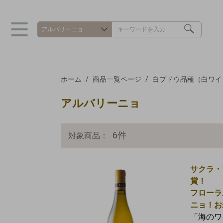
ホーム
商品一覧ページ
白ブドウ品種（白ワイ
アルバリーニョ
6
件
対象商品：
サクラ・
賞！
フローラ
ニョ！お
「海のワ