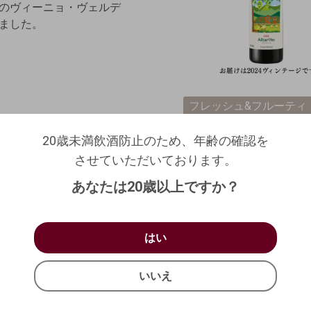
のヴィーニョ・ヴェルデ
ました。
フレッシュ&フルーティ
20歳未満飲酒防止のため、年齢の確認を
生野菜・サラダに合う
20歳未満飲酒防止のため、年齢の確認を
させていただいております。
ログアウトします。よろしいですか？
023
【ウッディファーム&ワ
させていただいております。
生年月日を入力してください。
（自動ログインの設定も解除されます。）
日本 山形県 上山
あなたは20歳以上ですか？
し）
西暦
/
/
10%OFF
キャンセル
白ワイン
お買い物を続ける
カートへ進む
2,250
円
はい
アルバリーニョ100
はい
(2,475円
税込)
750ml
確認する
いいえ
カートに入れる
いいえ
21
在庫数：
キャンセル