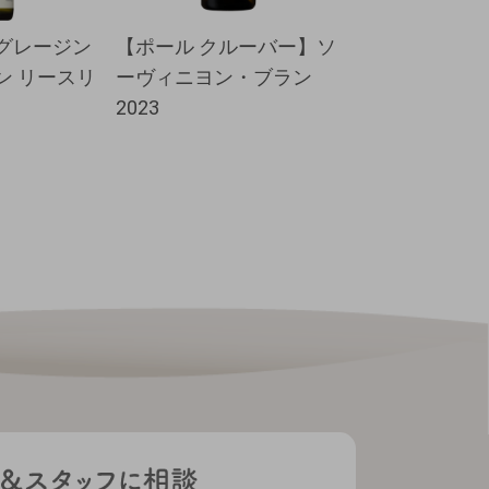
グレージン
【ポール クルーバー】ソ
【ハインリッ
ン リースリ
ーヴィニヨン・ブラン
オブザダーク 
2023
ンキッシュ 202