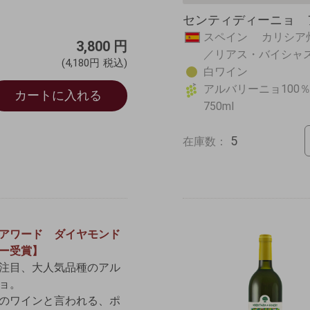
センティディーニョ ア
スペイン カリシア
3,800
円
／リアス・バイシ
(4,180円
税込)
白ワイン
アルバリーニョ100
カートに入れる
750ml
5
在庫数：
アワード ダイヤモンド
ー受賞】
注目、大人気品種のアル
ョ。
のワインと言われる、ポ