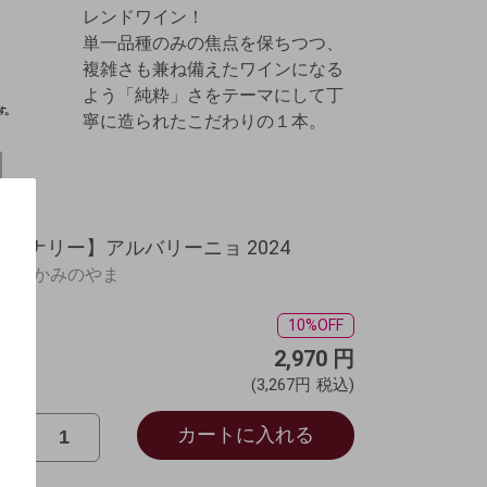
レンドワイン！
単一品種のみの焦点を保ちつつ、
複雑さも兼ね備えたワインになる
よう「純粋」さをテーマにして丁
寧に造られたこだわりの１本。
イナリー】アルバリーニョ 2024
市（かみのやま
10%OFF
％
2,970
円
(3,267円
税込)
カートに入れる