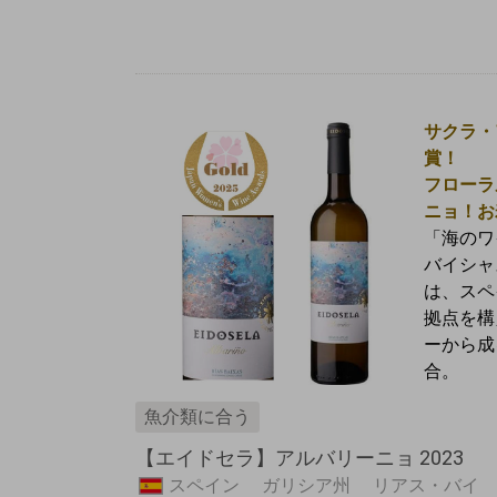
サクラ・
賞！
フローラ
ニョ！お
「海のワ
バイシャ
は、
スペ
拠点を構
ーから成
合。
魚介類に合う
【エイドセラ】アルバリーニョ 2023
スペイン ガリシア州 リアス・バイ