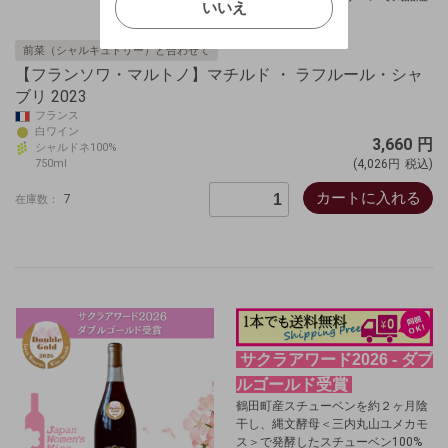
いいえ
れるシャブリです。
キャンセル
前菜（シャルキュトリー）と合わせて
【フランソワ・マルトノ】マチルド ・ ラフルール・シャ
ブリ 2023
フランス
白ワイン
3,660
円
シャルドネ100%
750ml
(4,026円
税込)
カートに入れる
7
在庫数：
サクラアワード2026 - ダブ
ルゴールド受賞
鶴田町産スチューベンを約２ヶ月陰
干し、縄文酵母＜三内丸山ユメカモ
ス＞で発酵したスチューベン100%