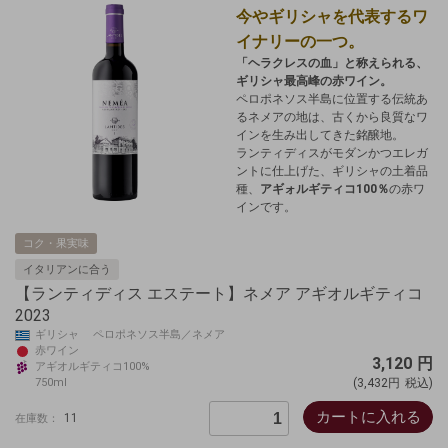
今やギリシャを代表するワ
イナリーの一つ。
「ヘラクレスの血」と称えられる、
ギリシャ最高峰の赤ワイン。
ペロポネソス半島に位置する伝統あ
るネメアの地は、古くから良質なワ
インを生み出してきた銘醸地。
ランティディスがモダンかつエレガ
ントに仕上げた、ギリシャの土着品
種、
アギォルギティコ100％
の赤ワ
インです。
コク・果実味
イタリアンに合う
【ランティディス エステート】ネメア アギオルギティコ
2023
ギリシャ ペロポネソス半島／ネメア
赤ワイン
3,120
円
アギオルギティコ100%
750ml
(3,432円
税込)
カートに入れる
11
在庫数：