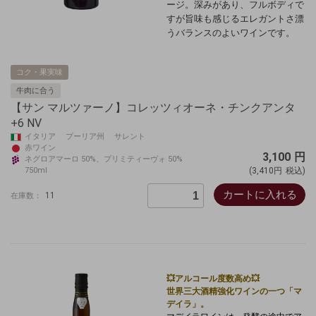
ージ。深みがあり、フルボディで
すが旨味も感じるエレガントさ漂
うバランスのよいワインです。
コク・果実味
牛肉に合う
【サン マルツァーノ】コレッツィオーネ・チンクアンタ
+6 NV
イタリア プーリア州 サレント
赤ワイン
3,100
円
ネグロアマーロ 50%、プリミティーヴォ 50%
750ml
(3,410円
税込)
カートに入れる
11
在庫数：
💥アルコール度数高め💥
世界三大酒精強化ワインの一つ「マ
デイラ」。