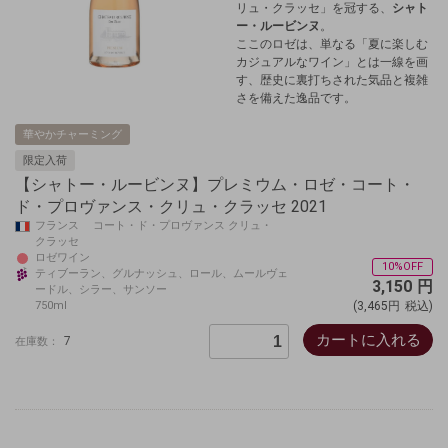
リュ・クラッセ」を冠する、
シャト
ー・ルービンヌ
。
ここのロゼは、単なる「夏に楽しむ
カジュアルなワイン」とは一線を画
す、歴史に裏打ちされた気品と複雑
さを備えた逸品です。
華やかチャーミング
限定入荷
【シャトー・ルービンヌ】プレミウム・ロゼ・コート・
ド・プロヴァンス・クリュ・クラッセ 2021
フランス コート・ド・プロヴァンス クリュ・
クラッセ
ロゼワイン
10%OFF
ティブーラン、グルナッシュ、ロール、ムールヴェ
3,150
円
ードル、シラー、サンソー
750ml
(3,465円
税込)
カートに入れる
7
在庫数：