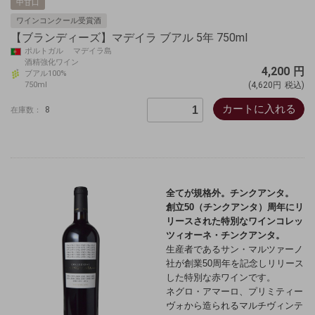
中甘口
ワインコンクール受賞酒
【ブランディーズ】マデイラ ブアル 5年 750ml
ポルトガル マデイラ島
酒精強化ワイン
4,200
円
ブアル100%
750ml
(4,620円
税込)
カートに入れる
8
在庫数：
全てが規格外。チンクアンタ。
創立50（チンクアンタ）周年にリ
リースされた特別なワイン
コレッ
ツィオーネ・チンクアンタ。
生産者であるサン・マルツァーノ
社が創業50周年を記念しリリース
した特別な赤ワインです。
ネグロ・アマーロ、プリミティー
ヴォから造られるマルチヴィンテ