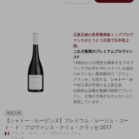
正真正銘の世界最高級
トッププロヴ
ァンスが
とうとう正規で日本初上
陸。
これぞ真実のプレミアムプロヴァン
ス!!
14世紀からの歴史を継承するプロヴ
ァンスでわずか18シャトーしか認め
られていない最高格付け「クリュ・
クラッセ」を冠する、
シャトー・ル
ービンヌ
が手掛ける上質な赤。
伝統的な品種を熟練の技術でブレン
ドし、土地の力強さをエレガントに
表現しています。
限定入荷
【シャトー・ルービンヌ】プレミウム・ルージュ・コー
ト・ド・プロヴァンス・クリュ・クラッセ 2017
フランス コート・ド・プロヴァンス クリュ・
クラッセ