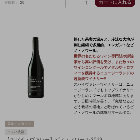
カートに入れる
20
在庫数：
熟した果実の深みと、冷涼な大地が
刻む繊細で多層的、エレガントなピ
ノ・ノワール。
世界の名だたるワイン専門誌や評論
家から高い評価を受け、また数々の
ワインコンクールでメダルやトロフ
ィーを獲得するニュージーランドの
超新鋭ワイナリー!!
スパイヴァレーワイナリーは、ニュ
ージーランドでもトップワイナリー
がひしめくマールボロ地域にありま
す。日照時間が長く、『完璧なるぶ
どう栽培の適地』と呼ばれているピ
ノ・ノワールの銘醸地マールボロ。
旨味エレガント
コスパ抜群
【スパイ・ヴァレー】ピノ・ノワール 2019