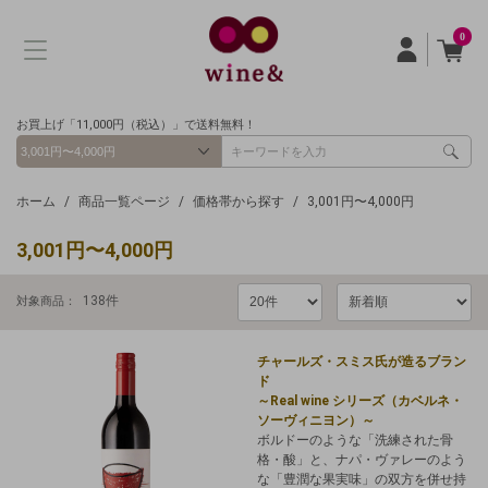
0
お買上げ「11,000円（税込）」で送料無料！
ホーム
商品一覧ページ
価格帯から探す
3,001円〜4,000円
3,001円〜4,000円
138
件
対象商品：
チャールズ・スミス氏が造るブラン
ド
～Real wine シリーズ（カベルネ・
ソーヴィニヨン）～
ボルドーのような「洗練された骨
格・酸」と、ナパ・ヴァレーのよう
な「豊潤な果実味」の双方を併せ持