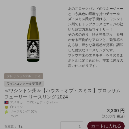
あの元ロックバンドのマネージャー
という異色の経歴を持つ
チャール
ズ・スミス氏
が手掛ける、ワシント
ン州でもトップクラスにエッジの効
いた超実力派新ワイナリー！
その名の通り「咲き誇る花々」を思
わせる圧倒的なアロマと、緊張感の
ある酸、豊かな凝縮感が見事に調和
した贅沢なリースリングです。
ブドウ本来のエネルギーをそのまま
ボトルに閉じ込めた、非常に純度の
高い仕上がりです。
フレッシュ&フルーティ
ワインコンクール受賞酒
≪ワシントン州≫【ハウス・オブ・スミス 】ブロッサム
フューリー リースリング 2024
アメリカ コロンビア・ヴァレー
白ワイン
3,300
円
リースリング100%
750ml
(3,630円
税込)
カートに入れる
12
在庫数：