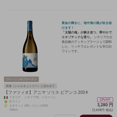
黄金の輝きに、地中海の風が吹き抜
けます！
「太陽の魂」が解き放つ、華やかで
エキゾチックな香り。
シチリアの土
着品種のアッサンブラージュで調和
した、リッチでエレガントな辛口白
ワインです。
フレッシュ&フルーティ
前菜（シャルキュトリー）と合わせて
【ファツィオ】アニマ ソリス ビアンコ 2024
イタリア シチリア州、トラーパニ
23%OFF
白ワイン
3,280
円
カタラット 50%, ジビッボ50%
750ml
(3,608円
税込)