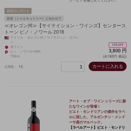
ン・ピノを愉しんでください。
旨味エレガント
前菜（シャルキュトリー）と合わせて
≪オレゴン州≫【サイテイション・ワインズ】センタース
トーン ピノ・ノワール 2018
アメリカ オレゴン州／ウィラメット・ヴァレ
ー
15%OFF
赤ワイン
3,800
円
ピノ・ノワール100%
750ml
(4,180円
税込)
カートに入れる
15
在庫数：
アート・オブ・ワイン シリーズに新
たなワインが登場！
ピエト・モンドリアンの傑作をラベ
ルに冠した、アルゼンチン・メンド
ーサ産のマルベック。
【ラベルアート】ピエト・モンドリ