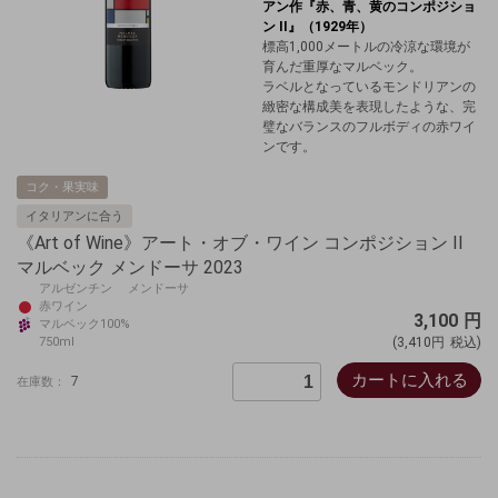
アン作『赤、青、黄のコンポジショ
ン II』（1929年）
標高1,000メートルの冷涼な環境が
育んだ重厚なマルベック。
ラベルとなっているモンドリアンの
緻密な構成美を表現したような、完
璧なバランスのフルボディの赤ワイ
ンです。
コク・果実味
イタリアンに合う
《Art of Wine》アート・オブ・ワイン コンポジション II
マルベック メンドーサ 2023
アルゼンチン メンドーサ
赤ワイン
3,100
円
マルベック100%
750ml
(3,410円
税込)
カートに入れる
7
在庫数：