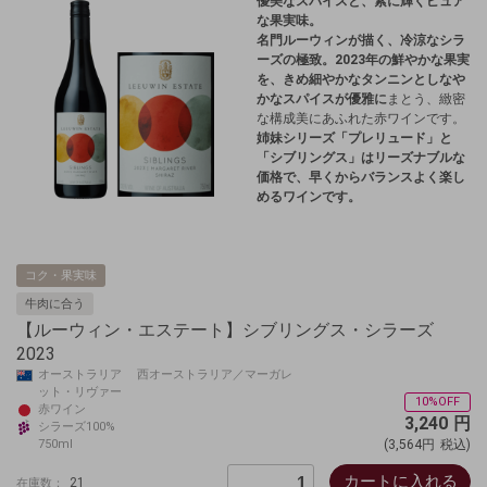
優美なスパイスと、紫に輝くピュア
な果実味。
名門ルーウィンが描く、冷涼なシラ
ーズの極致。2023年の鮮やかな果実
を、きめ細やかなタンニンとしなや
かなスパイスが優雅に
まとう、緻密
な構成美にあふれた赤ワインです。
姉妹シリーズ「プレリュード」と
「シブリングス」はリーズナブルな
価格で、早くからバランスよく楽し
めるワインです。
コク・果実味
牛肉に合う
【ルーウィン・エステート】シブリングス・シラーズ
2023
オーストラリア 西オーストラリア／マーガレ
ット・リヴァー
10%OFF
赤ワイン
3,240
円
シラーズ100%
750ml
(3,564円
税込)
カートに入れる
21
在庫数：