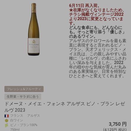
6月11日 再入荷。
★在庫がなくなりましたため、
チラシ掲載ヴィンテージ2022
より2023に変更となっていま
す。
どんな食卓にも、どんな心に
も。そっと寄り添う「優しさ」
のあるワイン。
アルザスのテロワールを最も素
直に表現すると言われるピノ・
ブラン。天才フェリックス・メ
イエ氏は、この親しみやすい品
種に「レゼルヴ」の名にふさわ
しい深みを与えました。2022
年の穏やかな気候が育んだ丸み
のある果実味が、日常を特別な
ひとときへと変えてくれます。
フレッシュ&フルーティ
生野菜・サラダに合う
ドメーヌ・メイエ・フォンネ アルザス ピノ・ブラン レゼ
ルヴ 2023
フランス アルザス
白ワイン
3,750
円
ピノ・ブラン100%
750ml
(4,125円
税込)