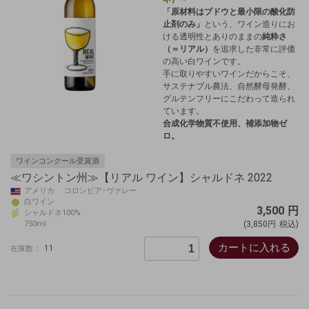
「原材料はブドウと最小限の酸化防
止剤のみ」
という、ワイン造りにお
ける透明性とありのままの
純粋さ
（＝リアル）
を追求した非常に評価
の高い白ワインです。
手に取りやすいワインだからこそ、
サステナブル農法、自然酵母発酵、
グルテンフリーにこだわって造られ
ています。
合成化学物質不使用、補添加物ゼ
ロ。
ワインコンクール受賞酒
≪ワシントン州≫【リアル ワイン】シャルドネ 2022
アメリカ コロンビア･ヴァレー
白ワイン
3,500
円
シャルドネ100%
750ml
(3,850円
税込)
カートに入れる
11
在庫数：