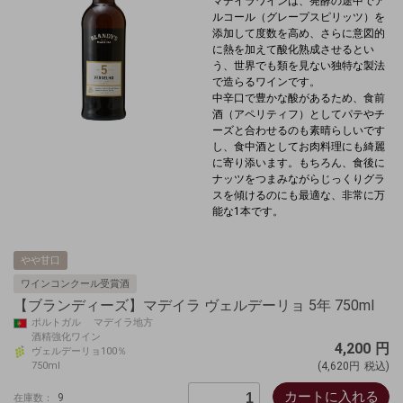
マデイラワインは、発酵の途中でア
ルコール（グレープスピリッツ）を
添加して度数を高め、さらに意図的
に熱を加えて酸化熟成させるとい
う、世界でも類を見ない独特な製法
で造らるワインです。
中辛口で豊かな酸があるため、食前
酒（アペリティフ）としてパテやチ
ーズと合わせるのも素晴らしいです
し、食中酒としてお肉料理にも綺麗
に寄り添います。もちろん、食後に
ナッツをつまみながらじっくりグラ
スを傾けるのにも最適な、非常に万
能な1本です。
やや甘口
ワインコンクール受賞酒
【ブランディーズ】マデイラ ヴェルデーリョ 5年 750ml
ポルトガル マデイラ地方
酒精強化ワイン
4,200
円
ヴェルデーリョ100％
750ml
(4,620円
税込)
カートに入れる
9
在庫数：