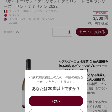
《ボルドー/サン・テミリオン》デュロン レゼルヴシリ
ーズ サン・テミリオン 2022
フランス ボルドー／サン・テミリオン
12%OFF
赤ワイン
3,500
円
メルロー95％、カベルネ・フラン5％
750ml
(3,850円
税込)
カートに入れる
27
在庫数：
✨ブルゴーニュ地方第 ２ 位の規模を
誇る著名 ネゴシアンがプロデュース
20歳未満飲酒防止のため、年齢の確認を
した極上のシャブリ！
させていただいております。
3000 円台～がメインとなる美味し
20歳未満飲酒防止のため、年齢の確認を
生年月日を入力してください。
いシャブリの真髄をこのお値段で♪
ログアウトします。よろしいですか？
させていただいております。
150年以上の歴史を誇る
名門、ブル
（自動ログインの設定も解除されます。）
西暦
/
あなたは20歳以上ですか？
ゴーニュの
伝統を守り続けるフラン
ソワ・マルトノ（François
キャンセル
/
はい
Martenot）
。
はい
お買い物を続ける
カートへ進む
キンメリジャン土壌に由来する力強
いミネラルと、シャルドネの瑞々し
確認する
いいえ
い果実味。極めてクリーンで気品溢