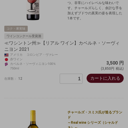
つ、非常にハイレベルな味わいで
す。チャールズらしく、余計な手を
加えずブドウの真実の姿を表現した
1本です。
コク・果実味
ワインコンクール受賞酒
≪ワシントン州≫【リアル ワイン】カベルネ・ソーヴィ
ニヨン 2021
アメリカ コロンビア・ヴァレー
赤ワイン
3,500
円
カベルネ・ソーヴィニヨン100％
750ml
(3,850円
税込)
カートに入れる
12
在庫数：
チャールズ・スミス氏が造るブラン
ド
～Real wine シリーズ（シャルド
ネ）～