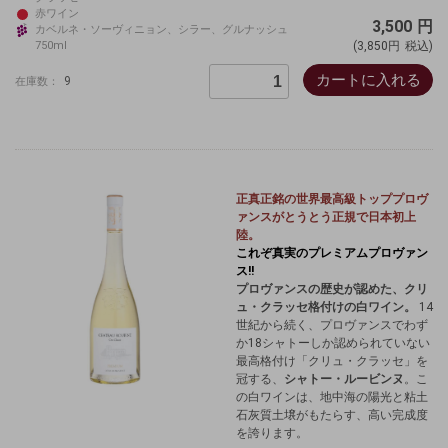
赤ワイン
3,500
円
カベルネ・ソーヴィニョン、シラー、グルナッシュ
750ml
(3,850円
税込)
カートに入れる
9
在庫数：
正真正銘の世界最高級
トッププロヴ
ァンスが
とうとう正規で日本初上
陸。
これぞ真実のプレミアムプロヴァン
ス!!
プロヴァンスの歴史が認めた、クリ
ュ・クラッセ格付けの白ワイン。
14
世紀から続く、プロヴァンスでわず
か18シャトーしか認められていない
最高格付け「クリュ・クラッセ」を
冠する、
シャトー・ルービンヌ
。こ
の白ワインは、地中海の陽光と粘土
石灰質土壌がもたらす、高い完成度
を誇ります。