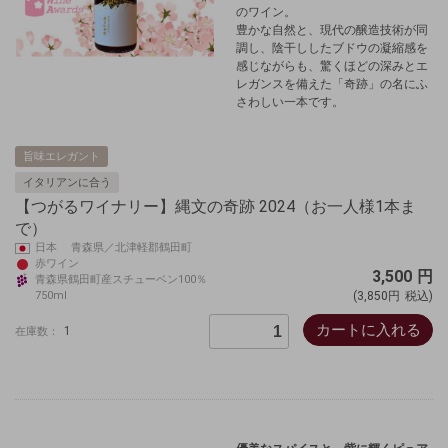
のワイン。
豊かな自然と、現代の醸造技術が同
調し、陰干ししたブドウの凝縮感を
感じながらも、驚くほどの深みとエ
レガンスを備えた「奇跡」の名にふ
さわしい一本です。
旨味エレガント
イタリアンに合う
【つがるワイナリー】縄文の奇跡 2024（お一人様1本ま
で）
日本 青森県／北津軽郡鶴田町
赤ワイン
3,500
円
青森県鶴田町産スチューベン100％
750ml
(3,850円
税込)
カートに入れる
1
在庫数：