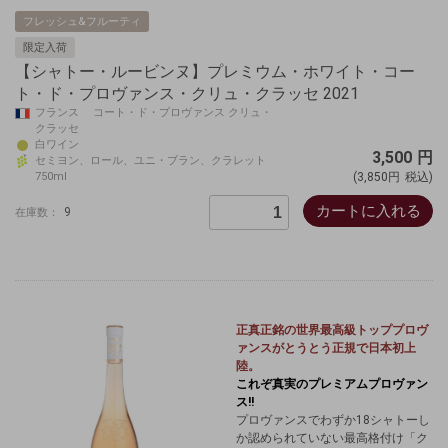
フレッシュ&フルーティ
限定入荷
【シャトー・ルービンヌ】プレミウム・ホワイト・コー
ト・ド・プロヴァンス・クリュ・クラッセ 2021
フランス コート・ド・プロヴァンス クリュ・
クラッセ
白ワイン
3,500
円
セミヨン、ロール、ユニ・ブラン、クラレット
750ml
(3,850円
税込)
カートに入れる
9
在庫数：
正真正銘の世界最高級
トッププロヴ
ァンスが
とうとう正規で日本初上
陸。
これぞ真実のプレミアムプロヴァン
ス!!
プロヴァンスでわずか18シャトーし
か認められていない最高格付け「ク