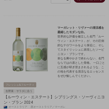
マーガレット・リヴァーの清涼感を
凝縮したモダンな白。
世界的な評価を確立した名門「ルー
ウィン・エステート」が、その圧倒
的なテロワールをより身近に、そし
てスタイリッシュに表現したソービ
ニヨン・ブランです。
単なる爽やかさで終わらない、名門
ならではの凛とした骨格。 一口ごと
に五感が研ぎ澄まされるような、こ
の地を代表する清涼なるエッセンス
をぜひ愉しんでください。
フレッシュ&フルーティ
生野菜・サラダに合う
【ルーウィン・エステート】シブリングス・ソーヴィニヨ
ン・ブラン 2024
オーストラリア 西オーストラリア／マーガレ