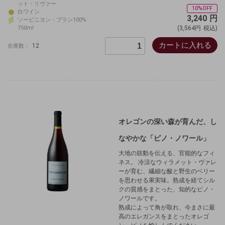
ット・リヴァー
10%OFF
白ワイン
3,240
円
ソービニヨン・ブラン100%
750ml
(3,564円
税込)
カートに入れる
12
在庫数：
オレゴンの深い森が育んだ、し
なやかな「ピノ・ノワール」
大地の鼓動を伝える、官能的なフィ
ネス。 冷涼なウィラメット・ヴァレ
ーが育む、繊細な酸と野生のベリー
を思わせる果実味。熟成を経てシル
クの質感をまとった、知的なピノ・
ノワールです。
熟成によって角が取れ、今まさに最
高のエレガンスをまとったオレゴ