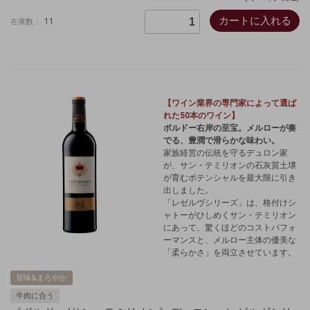
カートに入れる
11
在庫数：
【ワイン業界の専門家によって選ば
れた50本のワイン】
ボルドー右岸の至宝。メルローが奏
でる、豊潤で滑らかな味わい。
家族経営の伝統を守るデュロン家
が、サン・テミリオンの石灰質土壌
が育むポテンシャルを最大限に引き
出しました。
「レゼルヴシリーズ」は、格付けシ
ャトーがひしめくサン・テミリオン
にあって、驚くほどのコストパフォ
ーマンスと、メルロー主体の優美な
「柔らかさ」を両立させています。
旨味&まろやか
牛肉に合う