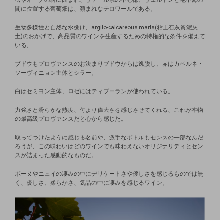
間に位置する葡萄畑は、類まれなテロワールである。
生物多様性と自然な水捌け、argilo-calcareous marls(粘土石灰質泥灰
土)のおかげで、高品質のワインを生産するための特権的な条件を備えて
いる。
ブドウもプロヴァンスのお決まりブドウからは逸脱し、赤はカベルネ・
ソーヴィニョン主体とシラー。
白はセミヨン主体、ロゼにはティブーランが使われている。
力強さと滑らかな熟度、何より偉大さを感じさせてくれる、これが本物
の最高級プロヴァンスだと心から感じた。
取ってつけたように感じる名前や、派手なボトルもセンスの一部なんだ
ろうが、この味わいはどのワインでも味わえないオリジナリティとセン
スが詰まった感動的なものだ。
ボーヌやニュイの凄みの中にデリケートさや優しさを感じるものでは無
く、優しさ、柔らかさ、気品の中に凄みを感じるワイン。