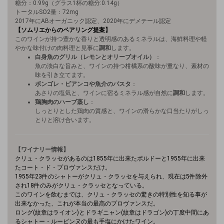
糖分：0.99g（グラス1杯の糖分:0.14g）
トータルSO2量：72mg
2017年にABオーガニック認定、2020年にデメテール認定
【ソムリエからのペアリング提案】
このワインが持つ豊かな香りと透明感のあるミネラルは、海鮮料理や軽
やかな味付けの肉料理と見事に
調和
します。
白身魚のグリル（レモンとオリーブオイル）
：
魚の淡白な旨みと、ワインの持つ柑橘系の酸味が重なり、素材の
味を引き立てます。
ボンゴレ・ビアンコや魚介のパスタ
：
あさりの塩気と、ワインに宿るミネラル感が自然に
調和
します。
鶏胸肉のハーブ蒸し
：
しっとりとした鶏肉の質感と、ワインの滑らかな口当たりがしっ
とりと溶け合います。
【ワイナリー情報】
クリュ・クラッセがあるのは1855年に出来たボルドーと1955年に出来
たコート・ド・プロヴァンスだけ。
1955年23件のシャトーがクリュ・クラッセを与えられ、現在は5件除外
され18件のみがクリュ・クラッセとなっている。
このワインを飲むまでは、クリュ・クラッセの驚きの特別性を知る事が
出来なかった、これが本当の最高のプロヴァンスだ。
ロング(紋章はライオン)とドラギニャン(紋章はドラゴン)の丁度中間にあ
るシャトー・ルービンヌの最も手塩にかけたワイン。