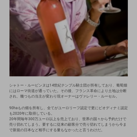
シャトー・ルービンヌは14世紀テンプル騎士団が所有しており、葡萄畑
にはローマ街道が通っていた。その後、フランス革命により土地は分断
され、幾つもの当主が変わり現オーナーはヴァレリー・ルーセル。
90haもの畑を所有し、全てがユーロリーフ認定で更にビオディナミ認定
も2020年に取得している。
20年間毎年300万ユーロ以上を売上ており、世界の国々から予約だけで
売り切れてしまう。要するに従来の顧客分で売り切れてしまうから今ま
で新規の日本など相手にする量もなかったと言うわけだ。