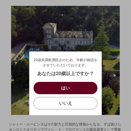
20歳未満飲酒防止のため、年齢の確認を
させていただいております。
20歳未満飲酒防止のため、年齢の確認を
生年月日を入力してください。
ログアウトします。よろしいですか？
させていただいております。
（自動ログインの設定も解除されます。）
西暦
/
あなたは20歳以上ですか？
キャンセル
/
はい
はい
お買い物を続ける
カートへ進む
確認する
いいえ
いいえ
キャンセル
シャトー・ルービンヌはその財力と圧倒的な情熱からなる、ずば抜けた
センスとクオリティでヴァン・ド・プロヴァンスの最高基準として尊敬