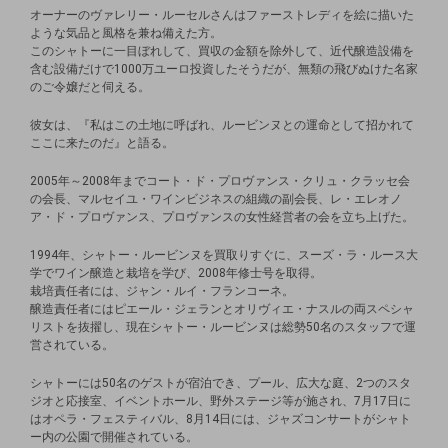
オーナーのヴァレリー・ルーセルさんはファーストレディを絵に描いた
ような気品と風格を兼ね備えた方。
このシャトーに一目ぼれして、買収の金額を除外して、近代醸造設備を
含む設備だけで1000万ユーロ投資したそうだが、無類の飛びぬけた名家
のご令嬢だと伺える。
彼女は、『私はこの土地に呼ばれ、ルービンヌとの運命として招かれて
ここに来たのだ』と語る。
​2005年～2008年までコート・ド・プロヴァンス・クリュ・クラッセ会
の会長、マルセイユ・ワインビジネスの組織の副会長、レ・エレオノ
ア・ド・プロヴァンス、プロヴァンスの女性経営者の会を立ち上げた。
1994年、シャトー・ルービンヌを買取りすぐに、スーズ・ラ・ルース大
学でワイン醸造と栽培を学び、2008年修士号を取得。
栽培責任者には、ジャン・ルイ・フランコーネ。
醸造責任者にはピエール・ジェランとオリヴィエ・ナスルの両スペシャ
リストを抜擢し、現在シャトー・ルービンヌは総勢50名のスタッフで運
営されている。
シャトーには50名のゲストが宿泊でき、プール、広大な庭、2つのスタ
ジオと応接室、イベントホール、野外ステージ等が施され、7月17日に
はオペラ・フェスティバル、8月14日には、ジャズコンサートがシャト
ー内の公園で開催されている。