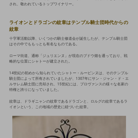
され、敬われているトップワイナリー。
ライオンとドラゴンの紋章はテンプル騎士団時代からの
紋章
十字軍活動以降、いくつかの騎士修道会が誕生したが、テンプル騎士団
はその中でももっとも有名なものである。
ローマ街道、通称「ジュリエンヌ」が現在のブドウ畑を通っており、戦
略的な位置にシャトーが建立された。
14世紀の初めから知られていたシャトー・ルービンヌは、そのテンプル
騎士団によって所有されていましたが、1307年にサン・ジャン・ド・エ
ルサレム騎士団に売却され、15世紀には、プロヴァンスの様々な名家の
特権と誇りになっていました。
紋章は、ドラギニャンの紋章であるドラゴンと、ロルグの紋章であるラ
イオンという、この地域の歴史に紐づいた紋章。