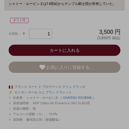
シャトー・ルービンヌは14世紀からテンプル騎士団が所有していた。
ギフト可
3,500
円
9
在庫数：
(3,850円
税込)
カートに入れる
お気に入りに登録する
フランス
コート
ド
プロヴァンス
クリュ
クラッセ
セミヨン
ロール
ユニ
ブラン
クラレット
生産者：
シャトー・ルービンヌ （ CHATEAU ROUBINE ）
原産地呼称：
AOP Côtes de Provence CRU CLASSÉ
容器の種類：
瓶
アルコール度数（％）：
13.0%
添加物：
酸化防止剤（亜硫酸塩）