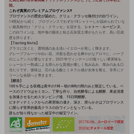
陸。
これぞ真実のプレミアムプロヴァンス!!
プロヴァンスの歴史が認めた、クリュ・クラッセ格付けの白ワイン。
14世紀から続く、プロヴァンスでわずか18シャトーしか認められていな
い最高格付け「クリュ・クラッセ」を冠する、
シャトー・ルービンヌ
。
この白ワインは、地中海の陽光と粘土石灰質土壌がもたらす、高い完成
度を誇ります。
【Tasting Note】
グラスに注ぐと、透明感のある淡いイエローが美しく輝きます。
グレープフルーツや白い花、洋梨を思わせる爽やかなアロマに、ハーブ
のニュアンスが重なります。2021年ヴィンテージの瑞々しい果実味を、
シュールリー熟成による滑らかな質感が優しく包み込み、厚みのある口
当たりです。後味は、芯のある酸とミネラル感が全体を整え、非常にク
リーンな余韻へと導きます。
【醸造】
100％手による収穫は夜中の1時～朝の8時の間のみと限定している。
ベ
ースのブドウはセミヨン。丁寧な作り、自然酵母による醗酵、果皮浸透
を加速させるためスタンピング後、15日間醗酵。
ビオディナミックからの果実味の凄さ、深さ、滑らかさはプロヴァンス
に限らず世界的最高クラスの白ワインとなっている。
誰もが知り得なかった秘宝中の秘宝ワイン。