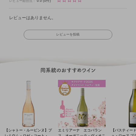
☆
☆
☆
☆
☆
0.0
(0件)
レビュー総合点：
レビューはありません。
レビューを投稿
【シャトー・ルービンヌ】プ
エミリアーナ エコバラン
【バスティー
レミウム・ロゼ・コート・
ス オーガニック・ヴィオニ
ュ・ローヌ ブラン1