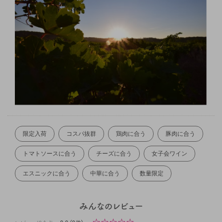
限定入荷
コスパ抜群
鶏肉に合う
豚肉に合う
トマトソースに合う
チーズに合う
女子会ワイン
エスニックに合う
中華に合う
数量限定