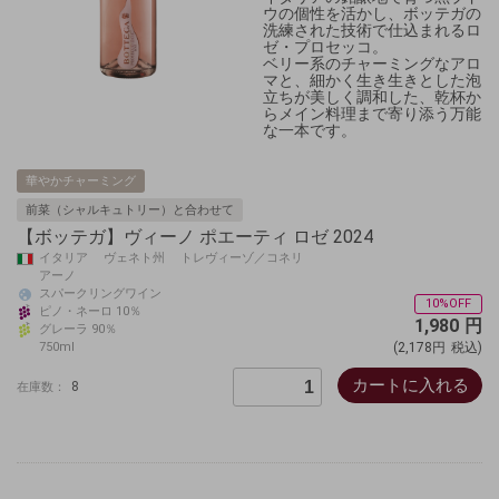
ウの個性を活かし、ボッテガの
洗練された技術で仕込まれるロ
ゼ・プロセッコ。
ベリー系のチャーミングなアロ
マと、細かく生き生きとした泡
立ちが美しく調和した、乾杯か
らメイン料理まで寄り添う万能
な一本です。
華やかチャーミング
前菜（シャルキュトリー）と合わせて
【ボッテガ】ヴィーノ ポエーティ ロゼ 2024
イタリア ヴェネト州 トレヴィーゾ／コネリ
アーノ
スパークリングワイン
10%OFF
ピノ・ネーロ 10％
1,980
円
グレーラ 90％
750ml
(2,178円
税込)
カートに入れる
8
在庫数：