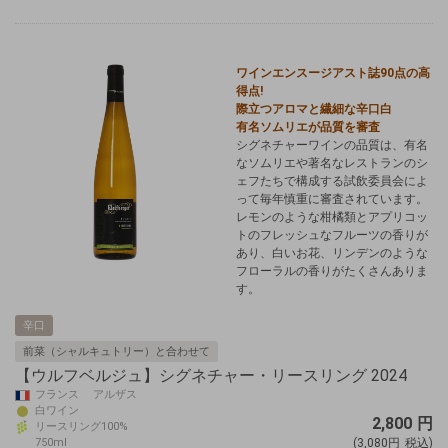
ワインエンスージアスト誌90点の高
得点!
際立つアロマと繊細な辛口白
有名ソムリエが品質を審査
シグネチャーワインの品質は、有名
なソムリエや著名なレストランのシ
ェフたちで構成する試飲委員会によ
って毎年慎重に審査されています。
レモンのような柑橘類とアプリコッ
トのフレッシュなフルーツの香りが
あり、白いお花、リンデンのような
フローラルの香りがたくさんありま
す。
辛口
前菜（シャルキュトリー）と合わせて
【ウルフベルジュ】シグネチャー・リースリング 2024
フランス アルザス
白ワイン
2,800
円
リースリング100%
750ml
(3,080円
税込)