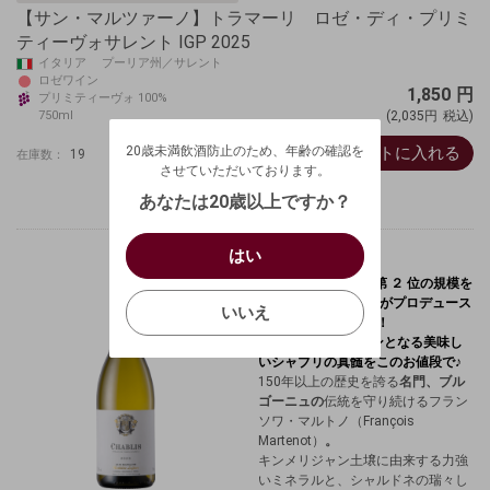
【サン・マルツァーノ】トラマーリ ロゼ・ディ・プリミ
ティーヴォサレント IGP 2025
イタリア プーリア州／サレント
ロゼワイン
1,850
円
プリミティーヴォ 100%
20歳未満飲酒防止のため、年齢の確認を
750ml
(2,035円
税込)
させていただいております。
カートに入れる
20歳未満飲酒防止のため、年齢の確認を
生年月日を入力してください。
19
在庫数：
ログアウトします。よろしいですか？
させていただいております。
（自動ログインの設定も解除されます。）
西暦
/
あなたは20歳以上ですか？
キャンセル
/
はい
はい
お買い物を続ける
カートへ進む
✨ブルゴーニュ地方第 ２ 位の規模を
確認する
いいえ
誇る著名 ネゴシアンがプロデュース
いいえ
した極上のシャブリ！
3000 円台～がメインとなる美味し
キャンセル
いシャブリの真髄をこのお値段で♪
150年以上の歴史を誇る
名門、ブル
ゴーニュの
伝統を守り続けるフラン
ソワ・マルトノ（François
Martenot）
。
キンメリジャン土壌に由来する力強
いミネラルと、シャルドネの瑞々し