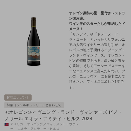
オレゴン期待の星、星付きレストラ
ン御用達。
ワイン界のスターたちが集結したド
メーヌ！
「サンディ」や「ドメーヌ・ド・
ラ・コート」といったカリフォルニ
アの人気ワイナリーの造り手が、オ
レゴンの地で手掛けるイブニング・
ランド・ヴィンヤーズ。オレゴン・
ピノの特徴でもある、高い酸と豊か
な旨味、そしてアーシーでスモーキ
ーなニュアンスに富んだ味わい。ブ
ルゴーニュラヴァーにも是非飲んで
頂きたい、フィネスに溢れた1本で
す。
旨味エレガント
前菜（シャルキュトリー）と合わせて
≪オレゴン≫イヴニング・ランド・ヴィンヤーズ ピノ・
ノワール エオラ・アミティ・ヒルズ 2024
アメリカ オレゴン州／ウィラメット・ヴァレ
ー エオラ・アミティー・ヒルズ