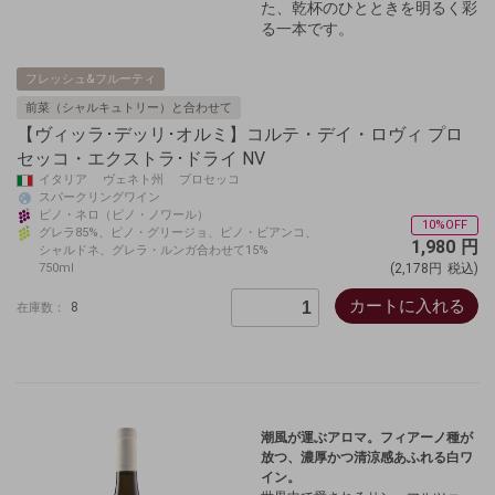
た、乾杯のひとときを明るく彩
る一本です。
フレッシュ&フルーティ
前菜（シャルキュトリー）と合わせて
【ヴィッラ･デッリ･オルミ】コルテ・デイ・ロヴィ プロ
セッコ・エクストラ･ドライ NV
イタリア ヴェネト州 プロセッコ
スパークリングワイン
ピノ・ネロ（ピノ・ノワール）
10%OFF
グレラ85%、ピノ・グリージョ、ピノ・ビアンコ、
1,980
円
シャルドネ、グレラ・ルンガ合わせて15%
750ml
(2,178円
税込)
カートに入れる
8
在庫数：
潮風が運ぶアロマ。フィアーノ種が
放つ、濃厚かつ清涼感あふれる白ワ
イン。