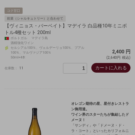
コク甘口
前菜（シャルキュトリー）と合わせて
【ヴィニョス・バーベイト】マデイラ 白品種10年ミニボ
トル4種セット 200ml
ポルトガル マデイラ島
酒精強化ワイン
セルシアル100％、ヴェルデーリョ100％、ブアル
2,400
円
100％、マルヴァジア100％
50ml×4本
(2,640円
税込)
カートに入れる
11
在庫数：
オレゴン期待の星、星付きレストラ
ン御用達。
ワイン界のスターたちが集結したド
メーヌ！
「サンディ」や「ドメーヌ・ド・
ラ・コート」といったカリフォルニ