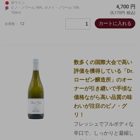
赤ワイン
4,700
円
ピノ・ノワール 90%, ガメイ・ノワール 10%
750ml
(5,170円
税込)
カートに入れる
12
在庫数：
数多くの国際大会で高い
評価を獲得している「Dr.
ローゼン醸造所」のオー
ナーが引き継いで手頃な
価格ながら高い品質の味
わいが注目のピノ・グ
リ！
フレッシュでフルボディな
辛口で、しっかりと凝縮し