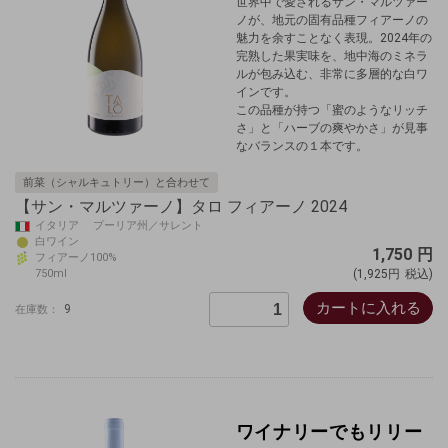
世界中で愛されるサン・マルツァー
ノが、地元の固有品種フィアーノの
魅力を余すことなく表現。2024年の
完熟した果実味を、地中海のミネラ
ルが包み込む、非常に多層的な白ワ
インです。
この品種が持つ「蜜のようなリッチ
さ」と「ハーブの爽やかさ」が見事
なバランスの１本です。
前菜（シャルキュトリー）と合わせて
【サン・マルツァーノ】タロ フィアーノ 2024
イタリア プーリア州／サレント
白ワイン
1,750
円
フィアーノ100%
750ml
(1,925円
税込)
カートに入れる
9
在庫数：
ワイナリーでもリリー