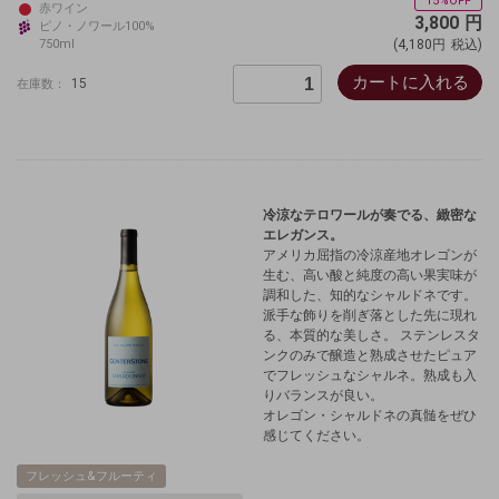
15%OFF
赤ワイン
3,800
円
ピノ・ノワール100%
750ml
(4,180円
税込)
カートに入れる
15
在庫数：
冷涼なテロワールが奏でる、緻密な
エレガンス。
アメリカ屈指の冷涼産地オレゴンが
生む、高い酸と純度の高い果実味が
調和した、知的なシャルドネです。
派手な飾りを削ぎ落とした先に現れ
る、本質的な美しさ。
ステンレスタ
ンクのみで醸造と熟成させたピュア
でフレッシュなシャルネ。熟成も入
りバランスが良い
。
オレゴン・シャルドネの真髄をぜひ
感じてください。
フレッシュ&フルーティ