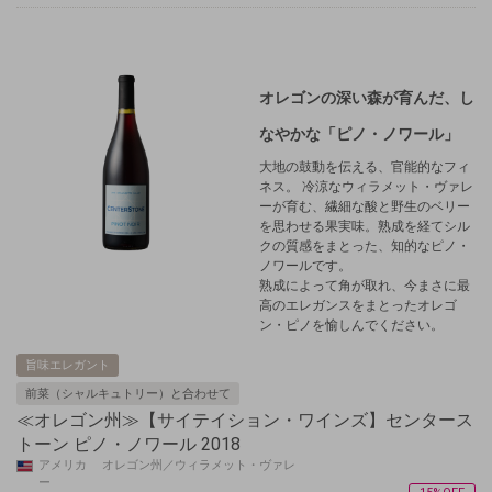
オレゴンの深い森が育んだ、し
なやかな「ピノ・ノワール」
大地の鼓動を伝える、官能的なフィ
ネス。 冷涼なウィラメット・ヴァレ
ーが育む、繊細な酸と野生のベリー
を思わせる果実味。熟成を経てシル
クの質感をまとった、知的なピノ・
ノワールです。
熟成によって角が取れ、今まさに最
高のエレガンスをまとったオレゴ
ン・ピノを愉しんでください。
旨味エレガント
前菜（シャルキュトリー）と合わせて
≪オレゴン州≫【サイテイション・ワインズ】センタース
トーン ピノ・ノワール 2018
アメリカ オレゴン州／ウィラメット・ヴァレ
ー