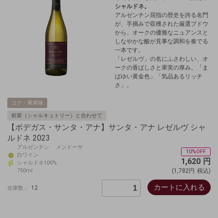
シャルドネ。
アルゼンチン屈指の歴史を誇る名門
が、手摘みで収穫された厳選ブドウ
から、オークの優雅なニュアンスと
しなやかな酸が見事な調和を奏でる
一本です。
「レゼルヴ」の名にふさわしい、オ
ークの香ばしさと果実の厚み。「ま
ばゆい黄金色」「気品あるリッチ
さ」。
コク・果実味
前菜（シャルキュトリー）と合わせて
【ボデガス・サンタ・アナ】サンタ・アナ レゼルヴ シャ
ルドネ 2023
アルゼンチン メンドーサ
10%OFF
白ワイン
1,620
円
シャルドネ100%
750ml
(1,782円
税込)
カートに入れる
12
在庫数：