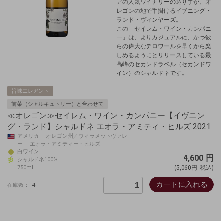
アの人気ワイナリーの造り手が、オ
レゴンの地で手掛けるイブニング・
ランド・ヴィンヤーズ。
この「セイレム・ワイン・カンパニ
ー」は、よりカジュアルに、かつ彼
らの偉大なテロワールを早くから楽
しめるようにとリリースしている最
高峰のセカンドラベル（セカンドワ
イン）のシャルドネです。
旨味エレガント
前菜（シャルキュトリー）と合わせて
≪オレゴン≫セイレム・ワイン・カンパニー【イヴニン
グ・ランド】シャルドネ エオラ・アミティ・ヒルズ 2021
アメリカ オレゴン州／ウィラメットヴァレ
ー エオラ・アミティー・ヒルズ
白ワイン
4,600
円
シャルドネ100%
750ml
(5,060円
税込)
カートに入れる
4
在庫数：