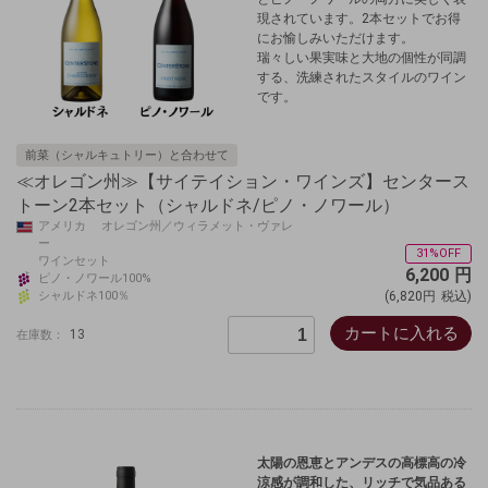
現されています。2本セットでお得
にお愉しみいただけます。
瑞々しい果実味と大地の個性が同調
する、洗練されたスタイルのワイン
です。
前菜（シャルキュトリー）と合わせて
≪オレゴン州≫【サイテイション・ワインズ】センタース
トーン2本セット（シャルドネ/ピノ・ノワール）
アメリカ オレゴン州／ウィラメット・ヴァレ
ー
31%OFF
ワインセット
6,200
円
ピノ・ノワール100%
シャルドネ100％
(6,820円
税込)
カートに入れる
13
在庫数：
太陽の恩恵とアンデスの高標高の冷
涼感が調和した、リッチで気品ある