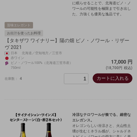
に眠らせることで、北海道ピノ・ノ
ワールの可能性を極限まで引き出し
た、力強くも優美な逸品です。
旨味エレガント
お出汁を使ったお料理
【タキザワ ワイナリー】陽の畑 ピノ・ノワール・リザー
ヴ 2021
日本 北海道／空知地方／三笠市
赤ワイン
17,000
円
ピノ・ノワール100%（北海道三笠市産）
750ml
(18,700円
税込)
カートに入れる
4
在庫数：
冷涼なテロワールが奏でる、緻密な
エレガンス。
オレゴンらしい冷涼さと、火山性土
壌が生むミネラル感が、シャルドネ
とピノ・ノワールの両方に美しく表