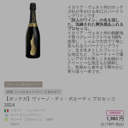
イタリア・ヴェネト州のボッテ
ガ社が手がける辛口スパークリ
ングワインです。
「詩人のワイン」の名を冠し
た、洗練された爽快感あふれる
プロセッコ。
イタリア・ヴェネト州の銘醸地
で育つグレーラブドウを100%
使用し、シャルマ方式で丁寧に
造られるスパークリングワイ
ン。生き生きとしたフレッシュ
な泡立ちと、フルーティーで優
しいアロマが美しくきめ細かく
クリーミーな泡立ちが調和し
た、乾杯から食中まで華やかに
寄り添う一本です。
フレッシュ&フルーティ
前菜（シャルキュトリー）と合わせて
【ボッテガ】ヴィーノ・ディ・ポエーティ プロセッコ
2024
イタリア トレヴィーゾ
10%OFF
スパークリングワイン
1,980
円
グレーラ（プロセッコ） 100％
750ml
(2,178円
税込)