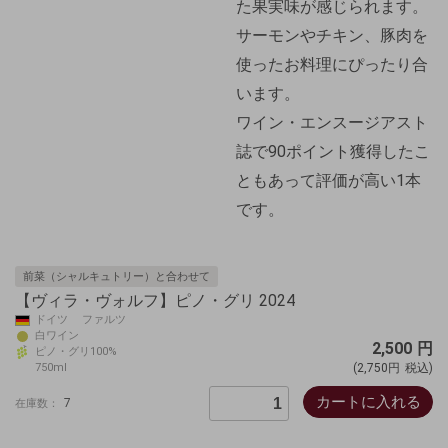
た果実味が感じられます。
サーモンやチキン、豚肉を
使ったお料理にぴったり合
います。
ワイン・エンスージアスト
誌で90ポイント獲得したこ
ともあって評価が高い1本
です。
前菜（シャルキュトリー）と合わせて
【ヴィラ・ヴォルフ】ピノ・グリ 2024
ドイツ ファルツ
白ワイン
2,500
円
ピノ・グリ100%
750ml
(2,750円
税込)
カートに入れる
7
在庫数：