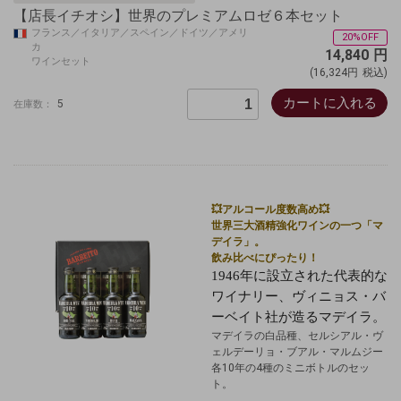
【店長イチオシ】世界のプレミアムロゼ６本セット
フランス／イタリア／スペイン／ドイツ／アメリ
20%OFF
カ
14,840
円
ワインセット
(16,324円
税込)
カートに入れる
5
在庫数：
💥アルコール度数高め💥
世界三大酒精強化ワインの一つ「マ
デイラ」。
飲み比べにぴったり！
1946年に設立された代表的な
ワイナリー、ヴィニョス・バ
ーベイト社が造るマデイラ。
マデイラの白品種、セルシアル・ヴ
ェルデーリョ・ブアル・マルムジー
各10年の4種のミニボトルのセッ
ト。