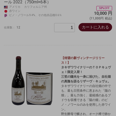
ール 2022（750ml×6本）
アメリカ カリフォルニア州
58%OFF
赤ワイン
10,000
円
ピノ・ノワール9.4%、その他赤品種0.6％
(11,000円
税込)
カートに入れる
12
在庫数：
【待望の新ヴィンテージリリー
ス！】
タキザワワイナリーのＴＯＰキュヴ
ェ！限定入荷！
三笠の陽光を一身に浴びた、自社畑
の真髄を語るリザーヴ・キュヴェ。
タキザワワイナリーの自社畑の中で
も、最も日照条件に恵まれた「陽の
畑」。
最も力強く、凝縮感のあるブ
ドウを収穫できる「陽の畑」のピ
ノ・ノワールのみを使用した赤ワイ
ン。
野生酵母で醸され、オーク樽で静か