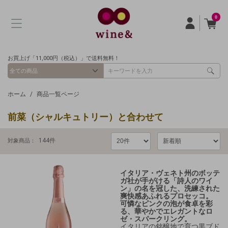
0
お買上げ「11,000円（税込）」で送料無料！
ホーム
商品一覧ページ
前菜（シャルキュトリー）と合わせて
144
件
対象商品：
イタリア・ヴェネト州のボッテ
ガ社が手がける
「詩人のワイ
ン」の名を冠した、洗練された
爽快感あふれるプロセッコ。
可憐なピンクの泡が食卓を彩
る、華やかでエレガントなロ
ゼ・スパークリング。
イタリアの銘醸地で育つ黒ブド