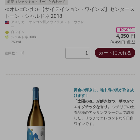
前菜（シャルキュトリー）と合わせて
≪オレゴン州≫【サイテイション・ワインズ】センタース
トーン・シャルドネ 2018
アメリカ オレゴン州／ウィラメット・ヴァレ
ー
10%OFF
白ワイン
4,050
円
シャルドネ100%
750ml
(4,455円
税込)
カートに入れる
13
在庫数：
黄金の輝きに、地中海の風が吹き抜
けます！
「太陽の魂」が解き放つ、華やかで
エキゾチックな香り。
シチリアの土
着品種のアッサンブラージュで調和
した、リッチでエレガントな辛口白
ワインです。