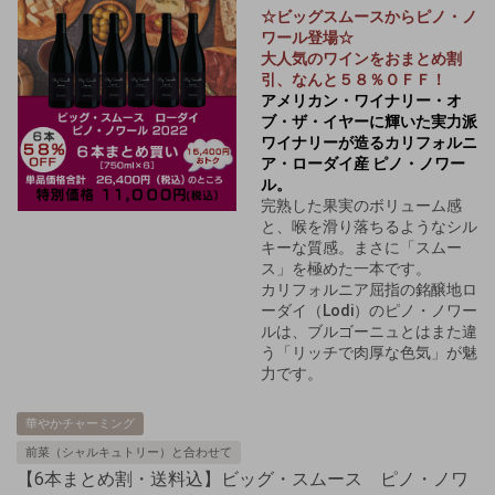
☆ビッグスムースからピノ・ノ
ワール登場☆
大人気のワインをおまとめ割
引、なんと５８％ＯＦＦ！
アメリカン・ワイナリー・オ
ブ・ザ・イヤーに輝いた実力派
ワイナリーが造るカリフォルニ
ア・ローダイ産 ピノ・ノワー
ル。
完熟した果実のボリューム感
と、喉を滑り落ちるようなシル
キーな質感。まさに「スムー
ス」を極めた一本です。
カリフォルニア屈指の銘醸地ロ
ーダイ（Lodi）のピノ・ノワー
ルは、ブルゴーニュとはまた違
う「リッチで肉厚な色気」が魅
力です。
華やかチャーミング
前菜（シャルキュトリー）と合わせて
【6本まとめ割・送料込】ビッグ・スムース ピノ・ノワ