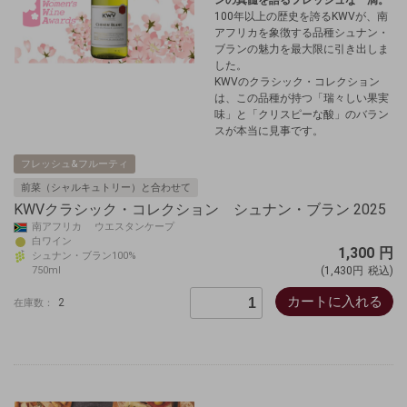
ンの真髄を語るフレッシュな一滴。
100年以上の歴史を誇るKWVが、南
アフリカを象徴する品種シュナン・
ブランの魅力を最大限に引き出しま
した。
KWVのクラシック・コレクション
は、この品種が持つ「瑞々しい果実
味」と「クリスピーな酸」のバラン
スが本当に見事です。
フレッシュ&フルーティ
前菜（シャルキュトリー）と合わせて
KWVクラシック・コレクション シュナン・ブラン 2025
南アフリカ ウエスタンケープ
白ワイン
1,300
円
シュナン・ブラン100%
750ml
(1,430円
税込)
カートに入れる
2
在庫数：