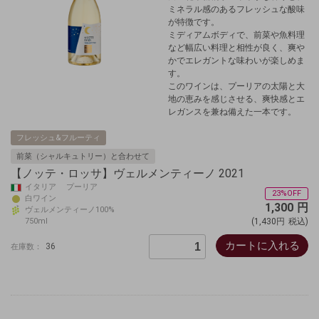
ミネラル感のあるフレッシュな酸味
が特徴です。
ミディアムボディで、前菜や魚料理
など幅広い料理と相性が良く、爽や
かでエレガントな味わいが楽しめま
す。
このワインは、プーリアの太陽と大
地の恵みを感じさせる、爽快感とエ
レガンスを兼ね備えた一本です。
フレッシュ&フルーティ
前菜（シャルキュトリー）と合わせて
【ノッテ・ロッサ】ヴェルメンティーノ 2021
イタリア プーリア
23%OFF
白ワイン
1,300
円
ヴェルメンティーノ100%
750ml
(1,430円
税込)
カートに入れる
36
在庫数：