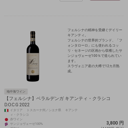
フェルシナの精神を受継ぐデイリー
キアンティ。
フェルシナの世界的ブランド、「フ
ォンタローロ」にも使われるコッ
リ・セネージの区画から収穫したサ
ンジョヴェーゼ100％で造られてい
ます。
スラヴォニア産の大樽で12カ月熟
成。
地中海ワイン
【フェルシナ】ベラルデンガ キアンティ・クラシコ
D.O.C.G 2022
イタリア トスカーナ州／シエナ県 キアンテ
ィ・クラシコ
赤ワイン
3,800
円
サンジョヴェーゼ100%