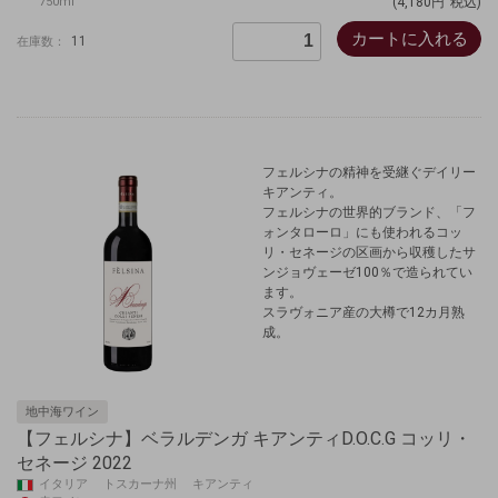
750ml
(4,180円
税込)
カートに入れる
11
在庫数：
フェルシナの精神を受継ぐデイリー
キアンティ。
フェルシナの世界的ブランド、「フ
ォンタローロ」にも使われるコッ
リ・セネージの区画から収穫したサ
ンジョヴェーゼ100％で造られてい
ます。
スラヴォニア産の大樽で12カ月熟
成。
地中海ワイン
【フェルシナ】ベラルデンガ キアンティD.O.C.G コッリ・
セネージ 2022
イタリア トスカーナ州 キアンティ