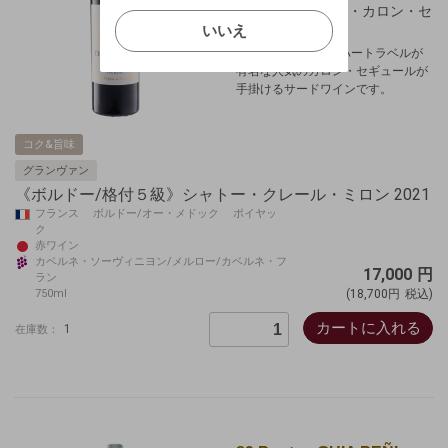
ャトー「シャトー・カロン・セ
確認する
いいえ
いいえ
ギュール」。
メドック格付3級、ハートラベルが
キャンセル
有名な人気のカロン・セギュールが
手掛けるサードワインです。
コク&旨味
グランヴァン
《ボルドー/格付５級》シャトー・クレール・ミロン 2021
フランス ボルドー/オー・メドック ポイヤッ
ク
赤ワイン
カベルネ・ソーヴィニヨン/メルロー/カベルネ・フ
17,000
円
ラン
750ml
(18,700円
税込)
カートに入れる
1
在庫数：