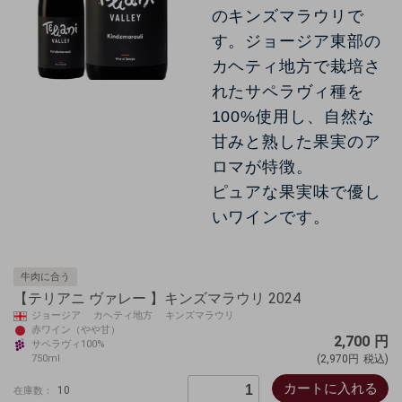
のキンズマラウリで
す。
ジョージア東部の
カヘティ地方で栽培さ
れたサペラヴィ種を
100%使用し、自然な
甘みと熟した果実のア
ロマが特徴。
ピュアな果実味で優し
いワインです。
牛肉に合う
【テリアニ ヴァレー 】キンズマラウリ 2024
ジョージア カヘティ地方 キンズマラウリ
赤ワイン（やや甘）
2,700
円
サペラヴィ100%
750ml
(2,970円
税込)
カートに入れる
10
在庫数：