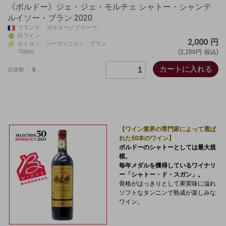
《ボルドー》ジェ・ジェ・モルチェ シャトー・シャンテ
ルイソー・ブラン 2020
フランス ボルドー／グラーヴ
白ワイン
2,000
円
セミヨン、ソーヴィニヨン・ブラン
750ml
(2,200円
税込)
カートに入れる
6
在庫数：
【ワイン業界の専門家によって選ば
れた50本のワイン】
ボルドーのシャトーとしては最大規
模。
毎年メダルを獲得しているワイナリ
ー「シャトー・ド・スガン」。
骨格がはっきりとして果実味に溢れ
ソフトなタンニンで熟成が楽しみな
ワイン。