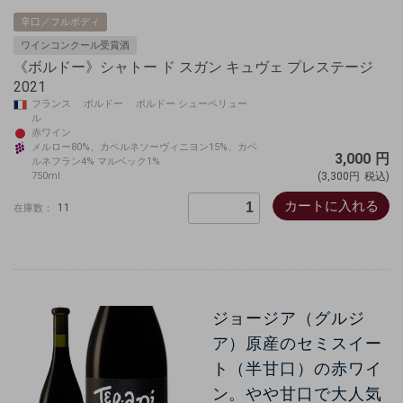
辛口／フルボディ
ワインコンクール受賞酒
《ボルドー》シャトー ド スガン キュヴェ プレステージ
2021
フランス ボルドー ボルドー シューペリュー
ル
赤ワイン
メルロー80%、カベルネソーヴィニヨン15%、カベ
3,000
円
ルネフラン4% マルベック1%
750ml
(3,300円
税込)
カートに入れる
11
在庫数：
ジョージア（グルジ
ア）原産のセミスイー
ト（半甘口）の赤ワイ
ン。やや甘口で大人気