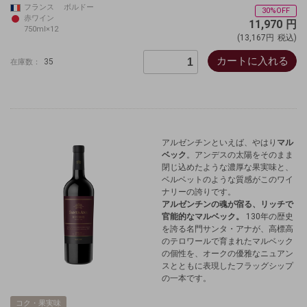
フランス ボルドー
30%OFF
赤ワイン
11,970
円
750ml×12
(13,167円
税込)
カートに入れる
35
在庫数：
アルゼンチンといえば、やはり
マル
ベック
。アンデスの太陽をそのまま
閉じ込めたような濃厚な果実味と、
ベルベットのような質感がこのワイ
ナリーの誇りです。
アルゼンチンの魂が宿る、リッチで
官能的なマルベック。
130年の歴史
を誇る名門サンタ・アナが、高標高
のテロワールで育まれたマルベック
の個性を、オークの優雅なニュアン
スとともに表現したフラッグシップ
の一本です
。
コク・果実味