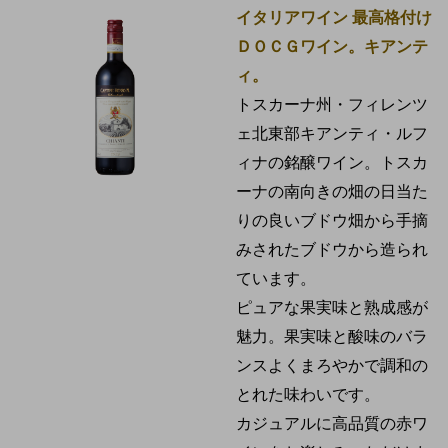
イタリアワイン 最高格付け
ＤＯＣＧワイン。キアンテ
ィ。
トスカーナ州・フィレンツ
ェ北東部キアンティ・ルフ
ィナの銘醸ワイン。
トスカ
ーナの南向きの畑の日当た
りの良いブドウ畑から手摘
みされたブドウから造られ
ています。
ピュアな果実味と熟成感が
魅力。
果実味と酸味のバラ
ンスよく
まろやかで
調和の
とれた味わいです。
カジュアルに高品質の赤ワ