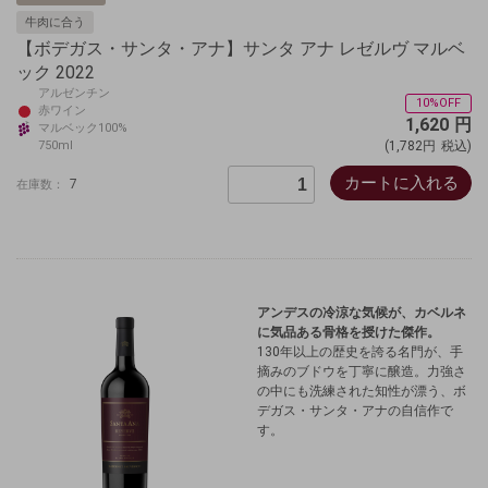
牛肉に合う
【ボデガス・サンタ・アナ】サンタ アナ レゼルヴ マルベ
ック 2022
アルゼンチン
10%OFF
赤ワイン
1,620
円
マルベック100%
750ml
(1,782円
税込)
カートに入れる
7
在庫数：
アンデスの冷涼な気候が、カベルネ
に気品ある骨格を授けた傑作。
130年以上の歴史を誇る名門が、手
摘みのブドウを丁寧に醸造。
力強さ
の中にも洗練された知性が漂う、ボ
デガス・サンタ・アナの自信作で
す。