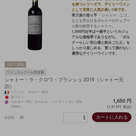
を持つシリーズで、デイリーワイン
として非常に人気の高い1本です。
実力派の造り手
「シャトー・ニコ」
なども手がけるボルドーのデュブー
ル家が経営するシャトー。
1,000円台半ば〜後半というカジュ
アルな価格帯でありながら、「ボル
ドーらしい安心感と飲みごたえ」を
しっかり楽しめる、買って損のない
優秀なデイリーワインです。
コク・旨味
ワインコンクール受賞酒
シャトー・ラ・クロワ・ブランシュ 2019（シャトー元
詰）
フランス ボルドー地方
赤ワイン
1,650
円
メルロー 70%、カベルネ・ソーヴィニヨン 30%
750ml
(1,815円
税込)
カートに入れる
20
在庫数：