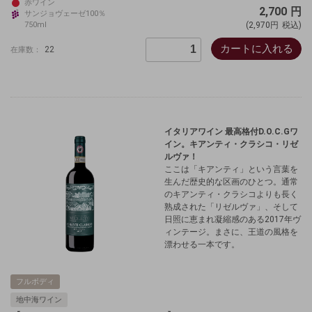
赤ワイン
2,700
円
サンジョヴェーゼ100％
750ml
(2,970円
税込)
カートに入れる
22
在庫数：
イタリアワイン 最高格付D.O.C.Gワ
イン。キアンティ・クラシコ・リゼ
ルヴァ！
ここは「キアンティ」という言葉を
生んだ歴史的な区画のひとつ。通常
のキアンティ・クラシコよりも長く
熟成された「リゼルヴァ」、そして
日照に恵まれ凝縮感のある2017年ヴ
ィンテージ。まさに、王道の風格を
漂わせる一本です。
フルボディ
地中海ワイン