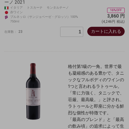
ーノ 2021
イタリア トスカーナ モンタルチーノ
16%OFF
赤ワイン
3,860
円
ブルネッロ（サンジョベーゼ・グロッソ）100%
750ml
(4,246円
税込)
カートに入れる
23
在庫数：
格付第1級の一角。世界で最
も凝縮感のある豊かで、タニ
ックなフルボディのワインの
1つと言われるラトゥール。
「常に力強く、タニックで、
荘厳、
最高級
。」と評され、
ラトゥールと即座に分かる鮮
烈な個性が特徴です。
「最高のブレンド」と「最高
の飲み頃」の追求によって生