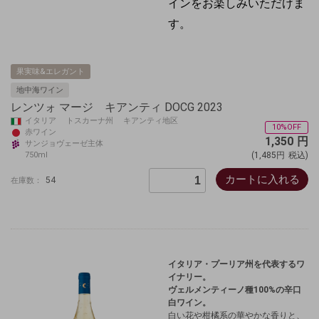
インをお楽しみいただけま
す。
果実味&エレガント
地中海ワイン
レンツォ マージ キアンティ DOCG 2023
イタリア トスカーナ州 キアンティ地区
10%OFF
赤ワイン
1,350
円
サンジョヴェーゼ主体
750ml
(1,485円
税込)
カートに入れる
54
在庫数：
イタリア・プーリア州を代表するワ
イナリー。
ヴェルメンティーノ種100%の辛口
白ワイン。
白い花や柑橘系の華やかな香りと、