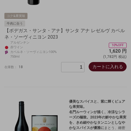
コク&果実味
牛肉に合う
【ボデガス・サンタ・アナ】サンタ アナ レゼルヴ カベル
ネ・ソーヴィニヨン 2023
アルゼンチン
10%OFF
赤ワイン
1,620
円
カベルネ・ソーヴィニヨン100%
750ml
(1,782円
税込)
カートに入れる
18
在庫数：
優美なスパイスと、紫に輝くピュア
な果実味。
名門ルーウィンが描く、冷涼なシラ
ーズの極致。2023年の鮮やかな果実
を、きめ細やかなタンニンとしなや
かなスパイスが優雅に
まとう、緻密