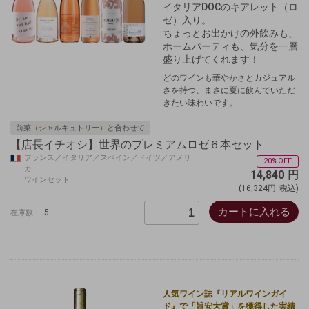
イタリアDOCのキアレット（ロ
ゼ）入り。
ちょっとお出かけの外飲みも、
ホームパーティも、気分を一層
盛り上げてくれます！
どのワインも華やかさとカジュアル
さを持つ、まさに夏に飲んでいただ
きたい味わいです。
前菜（シャルキュトリー）と合わせて
【店長イチオシ】世界のプレミアムロゼ６本セット
フランス／イタリア／スペイン／ドイツ／アメリ
20%OFF
カ
14,840
円
ワインセット
(16,324円
税込)
カートに入れる
5
在庫数：
人気ワイン誌『リアルワインガイ
ド』で「旨安大賞」を獲得した実績