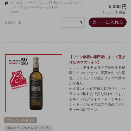
カベルネ・ソーヴィニヨン71.5%/メルロ20%/カベ
5,000
円
ルネ・フラン7%/マルベック1.5%
750ml
(5,500円
税込)
カートに入れる
9
在庫数：
【ワイン業界の専門家によって選ば
れた50本のワイン】
Ｊ．Ｊ．モルチェ独占で販売する秘
蔵ワインのひとつ。麦藁がかった黄
色。フレッシュな桃とリンゴの爽や
かな香り。
セミヨンからの芳醇な口当たり、バ
ランスの取れた上質な味わいです。
モルチェのプライベート・ボルドー
シャトーだから実現できる高クオリ
ティーの白ワイン。
フレッシュ&ドライ
ボルドー2025 セレクション50