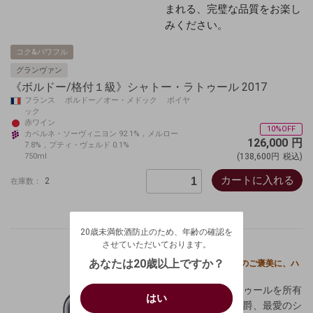
まれる、完璧な品質をお楽し
みください。
コク&パワフル
グランヴァン
《ボルドー/格付１級》シャトー・ラトゥール 2017
フランス ボルドー／オー・メドック ポイヤ
ック
赤ワイン
10%OFF
カベルネ・ソーヴィニヨン 92.1%，メルロー
126,000
円
7.8%，プティ・ヴェルド 0.1%
750ml
(138,600円
税込)
カートに入れる
2
在庫数：
20歳未満飲酒防止のため、年齢の確認を
させていただいております。
20歳未満飲酒防止のため、年齢の確認を
生年月日を入力してください。
ログアウトします。よろしいですか？
させていただいております。
（自動ログインの設定も解除されます。）
西暦
/
あなたは20歳以上ですか？
お祝いに、ご自分へのご褒美に、
ハ
ートのラベル！
キャンセル
/
はい
ラフィットやラトゥールを所有
はい
お買い物を続ける
カートへ進む
するセギュール侯爵、最愛のシ