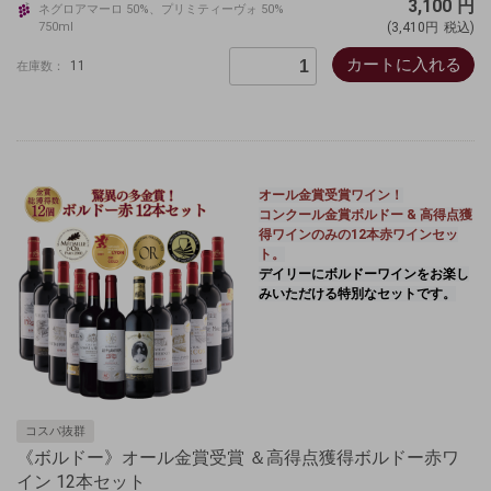
3,100
円
ネグロアマーロ 50%、プリミティーヴォ 50%
750ml
(3,410円
税込)
カートに入れる
11
在庫数：
オール金賞受賞ワイン
！
コンクール金賞ボルドー & 高得点獲
得ワイン
のみの
12本赤ワインセッ
ト。
デイリーにボルドーワインをお楽し
みいただける特別なセットです。
コスパ抜群
《ボルドー》オール金賞受賞 ＆高得点獲得ボルドー赤ワ
イン 12本セット