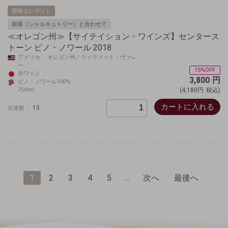
旨味エレガント
前菜（シャルキュトリー）と合わせて
≪オレゴン州≫【サイテイション・ワインズ】センタース
トーン ピノ・ノワール 2018
アメリカ オレゴン州／ウィラメット・ヴァレ
ー
15%OFF
赤ワイン
3,800
円
ピノ・ノワール100%
750ml
(4,180円
税込)
カートに入れる
15
在庫数：
1
2
3
4
5
...
次へ
最後へ