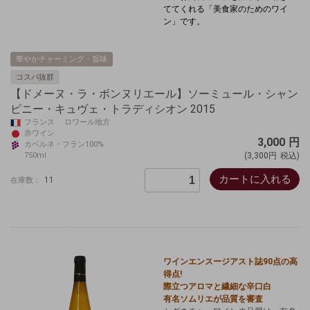
ててくれる「美食家のためのワイ
ン」です。
華やかチャーミング・旨味
コスパ抜群
【ドメーヌ・ラ・ボンヌリエール】ソーミュール・シャン
ピニー・キュヴェ・トラディシオン 2015
フランス ロワール地方
赤ワイン
3,000
円
カベルネ・フラン100%
750ml
(3,300円
税込)
カートに入れる
11
在庫数：
ワインエンスージアスト誌90点の高
得点!
際立つアロマと繊細な辛口白
有名ソムリエが品質を審査