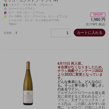
セッコ・エクストラ･ドライ NV
イタリア ヴェネト州 プロセッコ
スパークリングワイン
ピノ・ネロ（ピノ・ノワール）
10%OFF
グレラ85%、ピノ・グリージョ、ピノ・ビアンコ、
1,980
円
シャルドネ、グレラ・ルンガ合わせて15%
750ml
(2,178円
税込)
カートに入れる
8
在庫数：
6月11日 再入荷。
★在庫がなくなりましたため、
チラシ掲載ヴィンテージ2022
より2023に変更となっていま
す。
どんな食卓にも、どんな心に
も。そっと寄り添う「優しさ」
のあるワイン。
アルザスのテロワールを最も素
直に表現すると言われるピノ・
ブラン。天才フェリックス・メ
イエ氏は、この親しみやすい品
種に「レゼルヴ」の名にふさわ