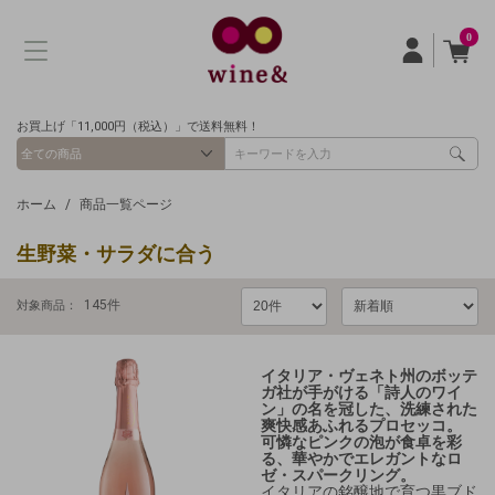
0
お買上げ「11,000円（税込）」で送料無料！
ホーム
商品一覧ページ
生野菜・サラダに合う
145
件
対象商品：
イタリア・ヴェネト州のボッテ
ガ社が手がける
「詩人のワイ
ン」の名を冠した、洗練された
爽快感あふれるプロセッコ。
可憐なピンクの泡が食卓を彩
る、華やかでエレガントなロ
ゼ・スパークリング。
イタリアの銘醸地で育つ黒ブド