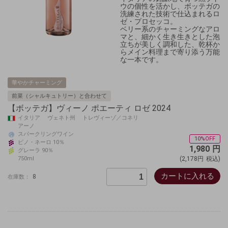
ウの個性を活かし、ボッテガの
洗練された技術で仕込まれるロ
ゼ・プロセッコ。
ベリー系のチャーミングなアロ
マと、細かく生き生きとした泡
立ちが美しく調和した、乾杯か
らメイン料理まで寄り添う万能
な一本です。
華やかチャーミング
前菜（シャルキュトリー）と合わせて
【ボッテガ】ヴィーノ ポエーティ ロゼ 2024
イタリア ヴェネト州 トレヴィーゾ／コネリ
アーノ
スパークリングワイン
10%OFF
ピノ・ネーロ 10％
1,980
円
グレーラ 90％
750ml
(2,178円
税込)
カートに入れる
8
在庫数：