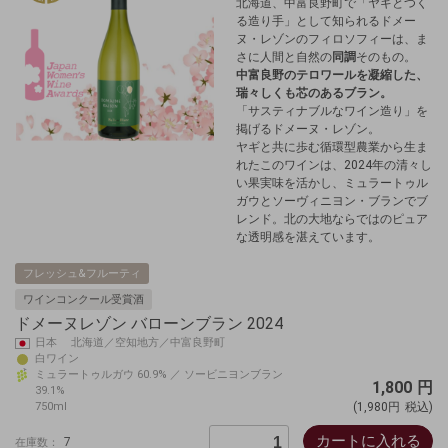
北海道、中富良野町で「ヤギとつく
る造り手」として知られるドメー
ヌ・レゾンのフィロソフィーは、ま
さに人間と自然の
同調
そのもの。
中富良野のテロワールを凝縮した、
瑞々しくも芯のあるブラン。
「サスティナブルなワイン造り」を
掲げるドメーヌ・レゾン。
ヤギと共に歩む循環型農業から生ま
れたこのワインは、2024年の清々し
い果実味を活かし、ミュラートゥル
ガウとソーヴィニヨン・ブランでブ
レンド。北の大地ならではのピュア
な透明感を湛えています。
フレッシュ&フルーティ
ワインコンクール受賞酒
ドメーヌレゾン バローンブラン 2024
日本 北海道／空知地方／中富良野町
白ワイン
ミュラートゥルガウ 60.9% ／ ソービニヨンブラン
1,800
円
39.1%
750ml
(1,980円
税込)
カートに入れる
7
在庫数：