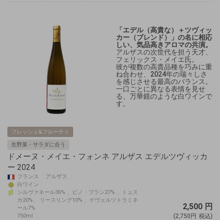
「エデル（高貴な）＋ツヴィッ
カー（ブレンド）」の名に相応
しい、気品高きアロマの共演。
アルザスの次世代を担う天才、
フェリックス・メイエ氏。
彼が複数の高貴品種を巧みに重
ね合わせ、2024年の瑞々しさ
を感じさせる最高のバランス。
一口ごとに異なる表情を見せ
る、万華鏡のような白ワインで
す。
フレッシュ&フルーティ
生野菜・サラダに合う
ドメーヌ・メイエ・フォンネ アルザス エデルツヴィッカ
ー 2024
フランス アルザス
白ワイン
シルヴァネール36% 、ピノ・ブラン27% 、ミュス
カ20%、 リースリング10% 、ゲヴェルツトラミネ
2,500
円
ール7%
750ml
(2,750円
税込)