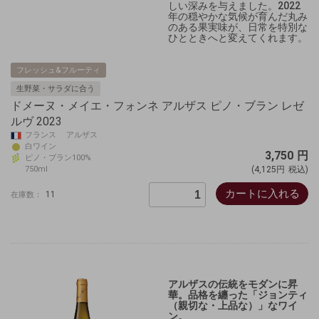
しい深みを与えました。2022
年の穏やかな気候が育んだ丸み
のある果実味が、日常を特別な
ひとときへと変えてくれます。
フレッシュ&フルーティ
生野菜・サラダに合う
ドメーヌ・メイエ・フォンネ アルザス ピノ・ブラン レゼ
ルヴ 2023
フランス アルザス
白ワイン
3,750
円
ピノ・ブラン100%
750ml
(4,125円
税込)
カートに入れる
11
在庫数：
アルザスの伝統をモダンに昇
華。品格を纏った「ジョンティ
（親切な・上品な）」なワイ
ン。