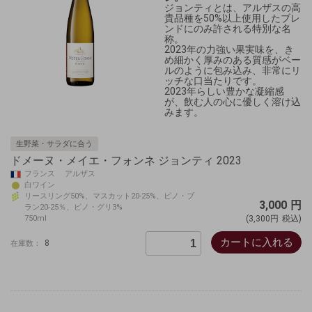
ジョンティとは、アルザスの高
貴品種を50%以上使用したブレ
ンドにのみ許される特別な名
称。
2023年の力強い果実味を、き
め細かく厚みのある質感がベー
ルのように包み込み、非常にリ
ッチな口当たりです。
2023年らしい豊かな凝縮感
が、飲む人の心に優しく溶け込
みます。
生野菜・サラダに合う
ドメーヌ・メイエ・フォンネ ジョンティ 2023
フランス アルザス
白ワイン
リースリング50%、マスカット20-25%、ピノ・ブ
3,000
円
ラン20-25％、ピノ・グリ3%
750ml
(3,300円
税込)
カートに入れる
8
在庫数：