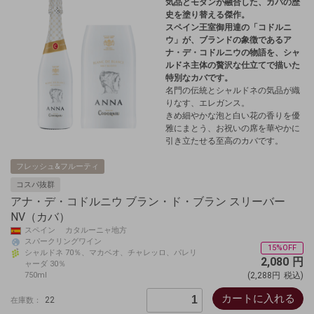
気品とモダンが融合した、カバの歴
史を塗り替える傑作。
スペイン王室御用達の「コドルニ
ウ」が、ブランドの象徴であるア
ナ・デ・コドルニウの物語を、シャ
ルドネ主体の贅沢な仕立てで描いた
特別なカバです。
名門の伝統とシャルドネの気品が織
りなす、エレガンス。
きめ細やかな泡と白い花の香りを優
雅にまとう、お祝いの席を華やかに
引き立たせる至高のカバです。
フレッシュ&フルーティ
コスパ抜群
アナ・デ・コドルニウ ブラン・ド・ブラン スリーバー
NV（カバ）
スペイン カタルーニャ地方
スパークリングワイン
15%OFF
シャルドネ 70％、マカベオ、チャレッロ、パレリ
2,080
円
ャーダ 30％
750ml
(2,288円
税込)
カートに入れる
22
在庫数：