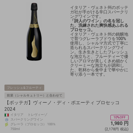
イタリア・ヴェネト州のボッテ
ガ社が手がける辛口スパークリ
ングワインです。
「詩人のワイン」の名を冠し
た、洗練された爽快感あふれる
プロセッコ。
イタリア・ヴェネト州の銘醸地
で育つグレーラブドウを100%
使用し、シャルマ方式で丁寧に
造られるスパークリングワイ
ン。生き生きとしたフレッシュ
な泡立ちと、フルーティーで優
しいアロマが美しくきめ細かく
クリーミーな泡立ちが調和し
た、乾杯から食中まで華やかに
寄り添う一本です。
フレッシュ&フルーティ
前菜（シャルキュトリー）と合わせて
【ボッテガ】ヴィーノ・ディ・ポエーティ プロセッコ
2024
イタリア トレヴィーゾ
10%OFF
スパークリングワイン
1,980
円
グレーラ（プロセッコ） 100％
750ml
(2,178円
税込)