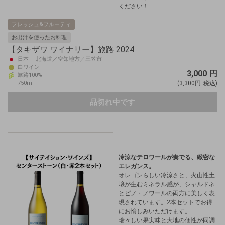
ください！
フレッシュ&フルーティ
お出汁を使ったお料理
【タキザワ ワイナリー】旅路 2024
日本 北海道／空知地方／三笠市
白ワイン
3,000
円
旅路100%
750ml
(3,300円
税込)
品切れ中です
冷涼なテロワールが奏でる、緻密な
エレガンス。
オレゴンらしい冷涼さと、火山性土
壌が生むミネラル感が、シャルドネ
とピノ・ノワールの両方に美しく表
現されています。2本セットでお得
にお愉しみいただけます。
瑞々しい果実味と大地の個性が同調