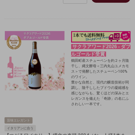
サクラアワード2026 - ダブ
ルゴールド受賞
鶴田町産スチューベンを約２ヶ月陰
干し、縄文酵母＜三内丸山ユメカモ
ス＞で発酵したスチューベン100%
のワイン。
豊かな自然と、現代の醸造技術が同
調し、陰干ししたブドウの凝縮感を
感じながらも、驚くほどの深みとエ
レガンスを備えた「奇跡」の名にふ
さわしい一本です。
旨味エレガント
イタリアンに合う