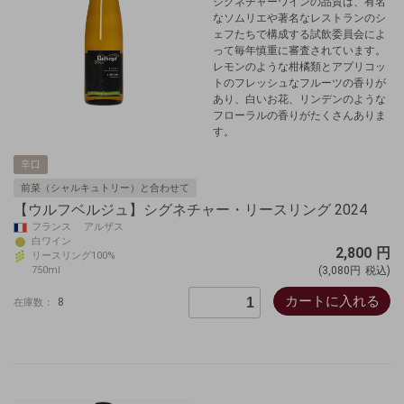
シグネチャーワインの品質は、有名
なソムリエや著名なレストランのシ
ェフたちで構成する試飲委員会によ
って毎年慎重に審査されています。
レモンのような柑橘類とアプリコッ
トのフレッシュなフルーツの香りが
あり、白いお花、リンデンのような
フローラルの香りがたくさんありま
す。
辛口
前菜（シャルキュトリー）と合わせて
【ウルフベルジュ】シグネチャー・リースリング 2024
フランス アルザス
白ワイン
2,800
円
リースリング100%
750ml
(3,080円
税込)
カートに入れる
8
在庫数：