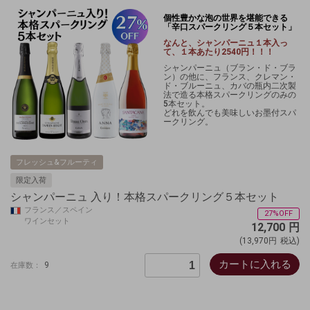
個性豊かな泡の世界を堪能できる
「辛口スパークリング５本セット」
なんと、シャンパーニュ１本入っ
て、１本あたり2540円！！！
シャンパーニュ（ブラン・ド・ブラ
ン）の他に、フランス、クレマン・
ド・ブルーニュ、カバの瓶内二次製
法で造る本格スパークリングのみの
5本セット。
どれを飲んでも美味しいお墨付スパ
ークリング。
フレッシュ&フルーティ
限定入荷
シャンパーニュ 入り！本格スパークリング５本セット
フランス／スペイン
27%OFF
ワインセット
12,700
円
(13,970円
税込)
カートに入れる
9
在庫数：