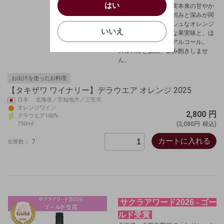
はい
酵させることで、果実本来の甘やか
お買い物を続ける
カートへ進む
な香りに、心地よい渋みと深みが同
確認する
いいえ
調する、エネルギッシュなオレンジ
いいえ
ワイン。
ジューシーな果実味と、ほ
どよいタンニンで低アルコール。
キャンセル
スルスルと飲め、飲み飽きしませ
ん。
お出汁を使ったお料理
【タキザワ ワイナリー】デラウエア オレンジ 2025
日本 北海道／空知地方／三笠市
オレンジワイン
2,800
円
デラウエア100%
750ml
(3,080円
税込)
カートに入れる
7
在庫数：
サクラアワード2026 - ゴー
ルド受賞