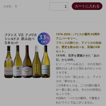
カートに入れる
5
在庫数：
1976-2026：パリスの審判 50周年
アニバーサリー。
フランスの誇りか、アメリカの自由
か。歴史を飲み比べる、至福の5本
セット。
1976年、世界を震撼させた「あの
日」から50年。
ピノ・ノワール以上に、その土地の
個性がはっきりと現れるのがシャル
ドネです。
フランスの「清らかさ」と、アメリ
カの「華やかさ」。
この5本セットは、二つの国の魅力
が一度に楽しめる、今だけの特別な
セットです。
※当時の「パリスの審判」で審査さ
れたワインではございません。