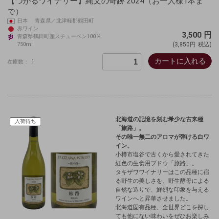
【つがるワイナリー】縄文の奇跡 2024（お一人様1本ま
で）
日本 青森県／北津軽郡鶴田町
赤ワイン
3,500
円
青森県鶴田町産スチューベン100％
750ml
(3,850円
税込)
カートに入れる
1
在庫数：
北海道の記憶を刻む希少な古来種
入荷待ち
「旅路」。
その唯一無二のアロマが弾ける白ワ
イン。
小樽市塩谷で古くから愛されてきた
紅色の生食用ブドウ「旅路」。
タキザワワイナリーはこの品種に宿
る野生の美しさを、野生酵母による
自然な造りで、鮮烈な印象を与える
ワインへと昇華させました。
北海道固有品種、全世界どこを探し
ても他にない味わいをぜひお楽しみ