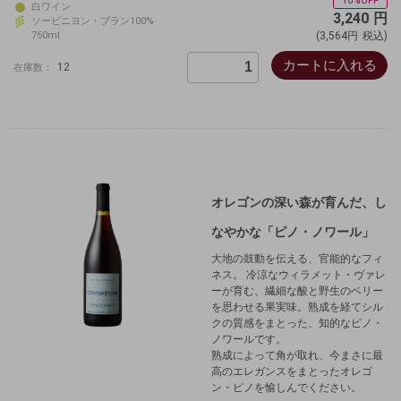
10%OFF
白ワイン
3,240
円
ソービニヨン・ブラン100%
750ml
(3,564円
税込)
カートに入れる
12
在庫数：
オレゴンの深い森が育んだ、し
なやかな「ピノ・ノワール」
大地の鼓動を伝える、官能的なフィ
ネス。 冷涼なウィラメット・ヴァレ
ーが育む、繊細な酸と野生のベリー
を思わせる果実味。熟成を経てシル
クの質感をまとった、知的なピノ・
ノワールです。
熟成によって角が取れ、今まさに最
高のエレガンスをまとったオレゴ
ン・ピノを愉しんでください。