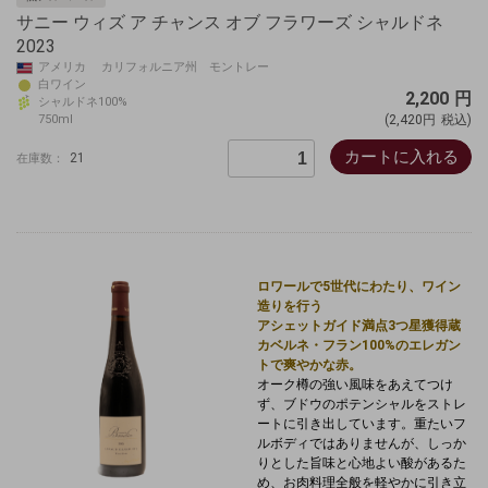
サニー ウィズ ア チャンス オブ フラワーズ シャルドネ
2023
アメリカ カリフォルニア州 モントレー
白ワイン
2,200
円
シャルドネ100%
750ml
(2,420円
税込)
カートに入れる
21
在庫数：
ロワールで5世代にわたり、ワイン
造りを行う
アシェットガイド満点3つ星獲得蔵
カベルネ・フラン100%のエレガン
トで爽やかな赤。
オーク樽の強い風味をあえてつけ
ず、
ブドウのポテンシャルをストレ
ートに引き出しています。
重たいフ
ルボディではありませんが、しっか
りとした旨味と心地よい酸があるた
め、
お肉料理全般を軽やかに引き立