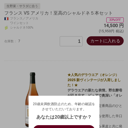
生野菜・サラダに合う
フランス VS アメリカ！至高のシャルドネ５本セット
フランス／アメリカ
33%OFF
ワインセット
14,500
円
シャルドネ100%
(15,950円
税込)
カートに入れる
7
在庫数：
★人気のデラウエア（オレンジ）
2025 新ヴィンテージが入荷しまし
た！★
デラウエアの新たな表情。野生酵母
20歳未満飲酒防止のため、年齢の確認を
が引き出す、
ピュアで奥深い「オレ
させていただいております。
ンジワイン」
。
20歳未満飲酒防止のため、年齢の確認を
生年月日を入力してください。
タキザワワイナリー定番商品のひと
ログアウトします。よろしいですか？
させていただいております。
つ。
（自動ログインの設定も解除されます。）
西暦
/
余市町産デラウェアを使用した辛口
あなたは20歳以上ですか？
のオレンジワイン。
キャンセル
完熟したデラウエアを果皮と共に発
/
はい