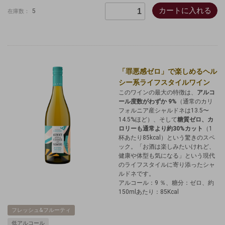
カートに入れる
5
在庫数：
「罪悪感ゼロ」で楽しめるヘル
シー系ライフスタイルワイン
このワインの最大の特徴は、
アルコ
ール度数がわずか 9%
（通常のカリ
フォルニア産シャルドネは13.5〜
14.5%ほど）、そして
糖質ゼロ、カ
ロリーも通常より約30%カット
（1
杯あたり85kcal）という驚きのスペ
ック。「お酒は楽しみたいけれど、
健康や体型も気になる」という現代
のライフスタイルに寄り添ったシャ
ルドネです。
アルコール：9 ％、糖分：ゼロ、約
150mlあたり：85Kcal
フレッシュ&フルーティ
低アルコール