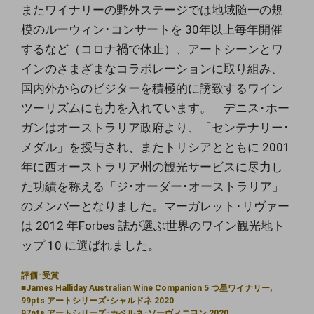
またワイナリーの野外ステージでは地域随⼀の規
模のルーウィン･コンサートを 30
年以上毎年開催
するなど（コロナ禍で休⽌）、アートシーンとワ
イン
のさまざまなコラボレーションに取り組み、
国内外からのビジターを
積極的に誘致するワイン
ツーリズムにも⼒を⼊れています。
デニス･ホー
ガンはオーストラリア政府より、「センテナリー･
メダ
ル」を授与され、またトリシアとともに 2001
年に⻄オーストラリア
州の観光サービスに尽⼒し
た功績を称える「ジ･オーダー･オーストラ
リア」
のメンバーとなりました。マーガレット･リヴァー
は 2012 年
Forbes 誌が選ぶ世界のワイン観光地ト
ップ 10 に選ばれました。
評価･受賞
■James Halliday Australian Wine Companion 5 つ星ワイナリー,
99pts アートシリーズ･シャルドネ 2020
97pts アートシリーズ･カベルネ･ソーヴィニヨン 2020