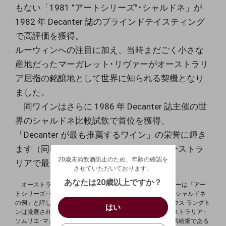
もない「1981 ”アートシリーズ”･シャルドネ」
が
1982 年 Decanter 誌のブラインドテイスティング
で⾼評価を獲得。
ルーウィンへの注⽬に加え、当時まだごく⼩さな
産地だったマーガ
レット･リヴァーがオーストラリ
ア屈指の銘醸地として世界に知られ
る契機となり
ました。
同ワインはさらに 1986 年 Decanter 誌主催の世
界のシャルドネ
比較試飲で⾸位を獲得、
「Decanter が最も推薦するワイン」の栄誉に
輝き
20歳未満飲酒防止のため、年齢の確認を
ます（同時に、同ワインはこのとき「オーストラ
させていただいております。
20歳未満飲酒防止のため、年齢の確認を
生年月日を入力してください。
リアで最も⾼額
なシャルドネ」）。
ログアウトします。よろしいですか？
させていただいております。
（自動ログインの設定も解除されます。）
西暦
/
あなたは20歳以上ですか？
オーストラリアのワイン評論家の重鎮ジェイムズ･ハリデーは
「アー
キャンセル
トシリーズ･シャルドネ」を「最も優れたオーストラリアの
シャルドネ
/
はい
の例」と評し、オーストラリアの権威あるオークションハ
ウス ラングト
はい
お買い物を続ける
カートへ進む
ンは厳選された最⾼ランクに格付けしています。また
オーストラリア･
ソムリエ･マガジンは、アートシリーズ･シャルドネ
の主な供給畑である
確認する