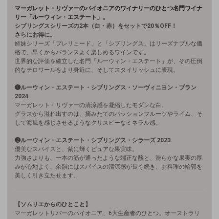
マーガレット・リヴァーのパイオニアのワイナリーのひとつ名門ワイナ
リー「ルーウィン・エステート」。
シブリングスシリーズの2本（白・赤）をセットで20％OFF！
さらにお得に。
姉妹シリーズ「プレリュード」と「シブリングス」はリーズナブルな価
格で、早くからバランスよく楽しめるワインです。
世界的な評価を確立した名門「ルーウィン・エステート」が、その圧倒
的なテロワールをより身近に、そしてスタイリッシュに表現。
❶ルーウィン・エステート・シブリングス・ソーヴィニヨン・ブラン
2024
マーガレット・リヴァーの清涼感を凝縮したモダンな白。
グラスから溢れ出すのは、摘みたてのパッションフルーツやライム、そ
して海風を感じさせるようなクリスピーなミネラル感。
❷
ルーウィン・エステート・シブリングス・シラーズ 2023
優美なスパイスと、紫に輝くピュアな果実味。
力強さよりも、一本の筋が通ったような端正な酸と、滑らかな果実の厚
みが心地よく、余韻にはスパイスの清涼感が長く続き、お料理の輪郭を
美しく引き立たせます。
【ソムリエからのひとこと】
マーガレットリバーのパイオニア、6大生産者のひとつ。オーストラリ