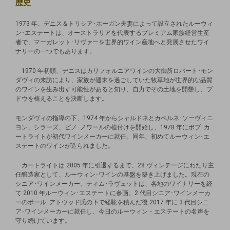
歴史
1973 年、デニス＆トリシア･ホーガン夫妻によって設⽴された
ルーウィ
ン･エステートは、オーストラリアを代表するプレミアム家
族経営⽣産
者で、マーガレット･リヴァーを世界的ワイン産地へと発
展させたワイ
ナリーの⼀つでもあります。
1970 年初頭、デニスはカリフォルニアワインの⼤御所ロバート･
モン
ダヴィの来訪により、家族が週末を過ごしていた牧草地が世界的
な品質
のワインを⽣み出す可能性があると知り、⾃⼒でその⼟地を開
墾し、ブ
ドウを植えることを決断します。
モンダヴィの指導の下、
1974 年からシャルドネとカベルネ･ソーヴィニ
ヨン、シラーズ、ピ
ノ･ノワールの植付けを開始し、1978 年にボブ･カ
ートライトが初代
ワインメーカーに就任。同年、初めてルーウィン･エ
ステートのワイ
ンが造られました。
カートライトは 2005 年に引退するまで、28 ヴィンテージにわたり
主
任醸造家として、ルーウィン･ワインの基盤を築き上げました。
現在の
シニア･ワインメーカー、ティム･ラヴェットは、各地のワイナ
リーを経
て 2010 年ルーウィン･エステートに参画。2 代⽬シニア･ワ
インメーカ
ーのポール･アトウッド⽒の下で経験を積んだ後 2017 年
に 3 代⽬シニ
ア･ワインメーカーに就任し、今⽇のルーウィン・エス
テートの名声を
守り続けています。