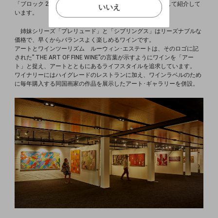
いいえ
「ブロック 20」を「オーストラリアのトップ 25
の畑」として紹介して
いいえ
います。
キャンセル
姉妹シリーズ「プレリュード」と「シブリングス」はリーズナブル
な
価格で、早くからバランスよく楽しめるワインです。
アートとワインツーリズム
ルーウィン･エステートは、そのロゴに記
された” THE ART OF
FINE WINE”の⾔葉が⽰すようにワインを「アー
ト」と捉え、アート
とともにあるライフスタイルを追求しています。
ワイナリーにはハイ
グレードのレストランに加え、ワインラベルのため
に毎年購⼊する同国画家の作品を展⽰したアート･ギャラリーを併設。