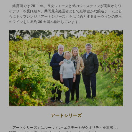
経営⾯では 2011 年、⻑⼥シモーヌと弟のジャスティンが両親から
ワ
イナリーを受け継ぎ、共同最⾼経営者として経験豊かな醸造チーム
とと
もにトップレンジ「アートシリーズ」をはじめとするルーウィン
の珠⽟
のワインを世界約 30 カ国へ輸出しています。
アートシリーズ
「アートシリーズ」はルーウィン･エステートがクオリティを追求し、