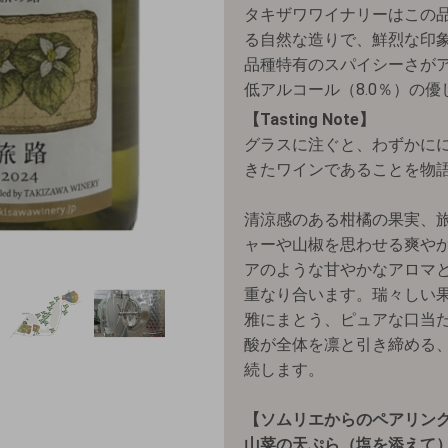
タキザワワイナリーはこの
る自然な造りで、鮮烈な印
品種特有のスパイシーさが
低アルコール（8.0％）の
【Tasting Note】
グラスに注ぐと、わずかに
きたワインであることを物
清涼感のある柑橘の果実、
ャーや山椒を思わせる爽や
アのような甘やかなアロマ
重なり合います。瑞々しい
雅にまとう、ピュアな口当
酸が全体を凛と引き締める
続します。
【ソムリエからのペアリン
山菜の天ぷら（塩を添えて