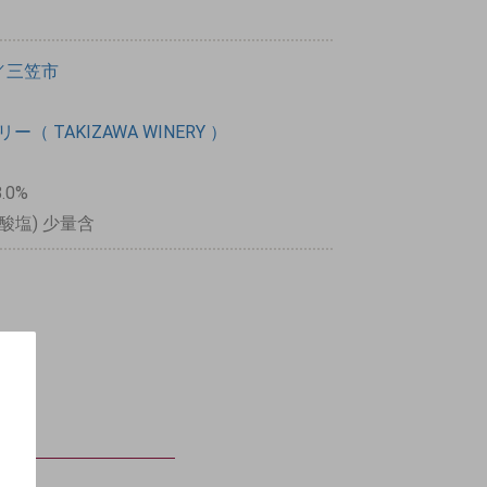
／三笠市
（ TAKIZAWA WINERY ）
8.0%
酸塩) 少量含