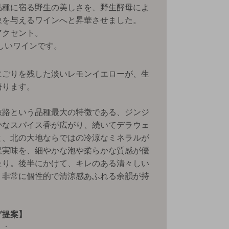
品種に宿る野生の美しさを、野生酵母によ
象を与えるワインへと昇華させました。
アクセント。
優しいワインです。
にごりを残した淡いレモンイエローが、生
語ります。
旅路という品種最大の特徴である、ジンジ
かなスパイス香が広がり、続いてデラウェ
と、北の大地ならではの冷涼なミネラルが
果実味を、細やかな泡や柔らかな質感が優
たり。後半にかけて、キレのある清々しい
、非常に個性的で清涼感あふれる余韻が持
グ提案】
）
：