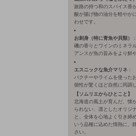
旅路の持つ和のスパイス香
酸が揚げ物の油分を軽やか
わせです。
お刺身（特に青魚や貝類）
磯の香りとワインのミネラ
アンスが魚の旨みをより鮮
エスニックな魚介マリネ
：
パクチーやライムを使った
個性が驚くほど自然に同調
【ソムリエからひとこと】
北海道の風土が育んだ、懐
られない、凛としたオリジ
と、全体を心地よく引き締
いう品種に込めた情熱に、
さい。