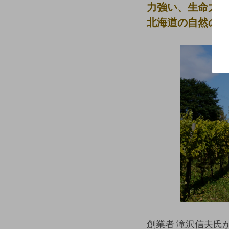
力強い、生命力を
北海道の自然の持
創業者 滝沢信夫氏