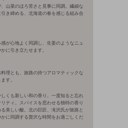
が、山菜のほろ苦さと見事に同調。繊細な
に引き締める、北海道の春を感じる組み合
：
ル感が心地よく同調し、生姜のようなニュ
やかに引き立たせます。
お料理とも、旅路の持つアロマティックな
します。
かしくも新しい和の香り。一度知ると忘れ
ナリティ。スパイスを思わせる独特の香り
める美しい酸。北の巨匠、滝沢氏が旅路と
静かに同調する贅沢な時間をお過ごしくだ