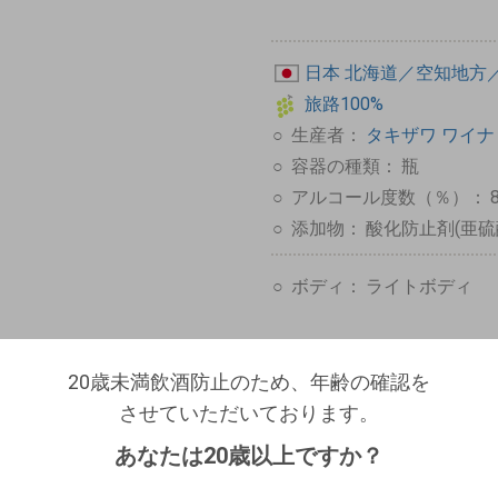
日本
北海道／空知地方
旅路100%
生産者：
タキザワ ワイナリー
容器の種類：
瓶
アルコール度数（％）：
添加物：
酸化防止剤(亜硫
ボディ：
ライトボディ
20歳未満飲酒防止のため、年齢の確認を
20歳未満飲酒防止のため、年齢の確認を
させていただいております。
ログアウトします。よろしいですか？
させていただいております。
生年月日を入力してください。
（自動ログインの設定も解除されます。）
AKIZAWA WINERY ）
あなたは20歳以上ですか？
西暦
/
/
キャンセル