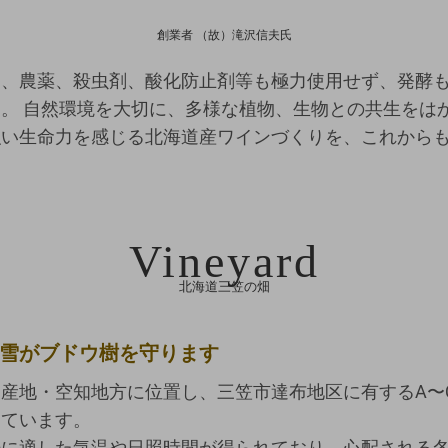
創業者 （故）滝沢信夫氏
ん、農薬、殺虫剤、酸化防止剤等も極力使用せず、発酵
。 自然環境を大切に、多様な植物、生物との共生をは
強い生命力を感じる北海道産ワインづくりを、これから
Vineyard
北海道三笠の畑
雪がブドウ樹を守ります
産地・空知地方に位置し、三笠市達布地区に有するA〜
っています。
培に適した気温や日照時間が得られており、心配される