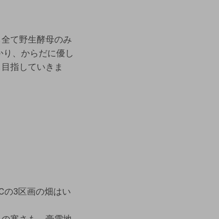
も全て野生酵母のみ
かり、からだに優し
も目指していきま
Cの3区画の畑はい
冬の寒さも、豪雪地