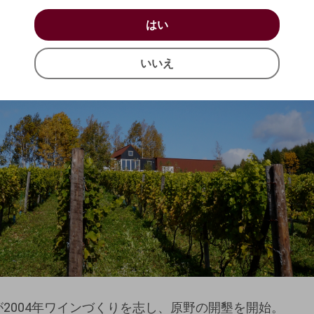
感じるワイン。
お買い物を続ける
カートへ進む
はい
はい
つ力を極力引き出すワインづくりを目指していま
確認する
いいえ
いいえ
キャンセル
が2004年ワインづくりを志し、原野の開墾を開始。