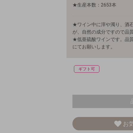
★生産本数：2653本
★ワイン中に滓や濁り、酒
が、自然の成分ですので品
★低亜硫酸ワインです。品質
にてお願いします。
ギフト可
お