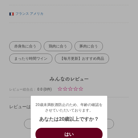
フランス
アメリカ
赤身魚に合う
鶏肉に合う
豚肉に合う
まったり時間ワイン
【毎月更新】おすすめ商品
☆
☆
☆
☆
☆
0.0
(0件)
レビュー総合点：
20歳未満飲酒防止のため、年齢の確認を
させていただいております。
20歳未満飲酒防止のため、年齢の確認を
生年月日を入力してください。
レビューはありません。
ログアウトします。よろしいですか？
させていただいております。
（自動ログインの設定も解除されます。）
西暦
/
あなたは20歳以上ですか？
レビューを投稿
キャンセル
/
はい
はい
お買い物を続ける
カートへ進む