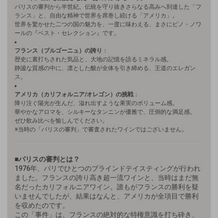
パリスの審判から半世紀。伝統を守り抜きさらなる高みへ到達した「フ
ランス」と、自由な精神で世界を席巻し続ける「アメリカ」。
世界を驚かせた二つの国の魅力を、一度に味わえる、まさにピノ・ノワ
ールの『ベスト・セレクション』です。
フランス（ブルゴーニュ）の誇り
：
歴史に裏打ちされた気品と、大地の記憶を語るミネラル感。
静謐な質感の中に、凛とした酸が全体を引き締める、王道のエレガン
ス。
アメリカ（カリフォルニア/オレゴン）の挑戦
：
降り注ぐ陽光が生んだ、溢れ出すような果実のボリューム感。
華やかなアロマを、シルキーなタンニンが優雅で、圧倒的な満足感。
ぜひ飲み比べを愉しんでください。
※当時の「パリスの審判」で審査されたワインではございません。
■パリスの審判とは？
1976年、パリでひとつのブラインドテイスティングが行われ
ました。フランスの誇り高き超一流ワインと、当時はまだ無
名だったカリフォルニアワイン。誰もがフランスの勝利を疑
いませんでしたが、結果はなんと、アメリカが全項目で勝利
を収めたのです。
この「事件」は、フランスの絶対的な特権意識を打ち砕き、