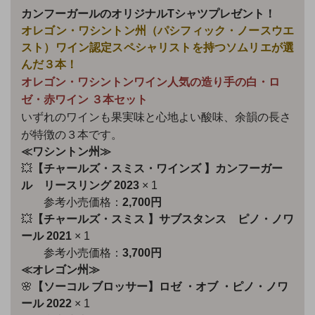
カンフーガールのオリジナルTシャツプレゼント！
オレゴン・ワシントン州（
パシフィック・ノースウエ
スト）ワイン認定スペシャリストを持つソムリエが選
んだ３本！
オレゴン・ワシントンワイン人気の造り手の白・ロ
ゼ・赤ワイン ３本セット
いずれのワインも果実味と心地よい酸味、余韻の長さ
が特徴の３本です。
≪ワシントン州≫
💥
【チャールズ・スミス・ワインズ 】カンフーガー
ル リースリング 2023
× 1
参考小売価格：
2,700円
💥
【チャールズ・スミス 】
サブスタンス ピノ・ノワ
ール 2021
× 1
参考小売価格：
3,700円
≪オレゴン州≫
🌸
【ソーコル ブロッサー】ロゼ ・オブ ・ピノ・ノワ
ール 2022
× 1