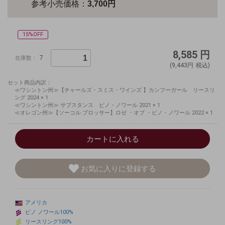
参考小売価格：
3,700円
15%OFF
8,585
円
7
在庫数：
(9,443円
税込)
セット商品内訳：
≪ワシントン州≫【チャールズ・スミス・ワインズ 】カンフーガール リースリ
ング 2024 × 1
≪ワシントン州≫ サブスタンス ピノ・ノワール 2021 × 1
≪オレゴン州≫【ソーコル ブロッサー】ロゼ ・オブ ・ピノ・ノワール 2022 × 1
カートに入れる
お気に入りに登録する
アメリカ
ピノ
ノワール100%
リースリング100%