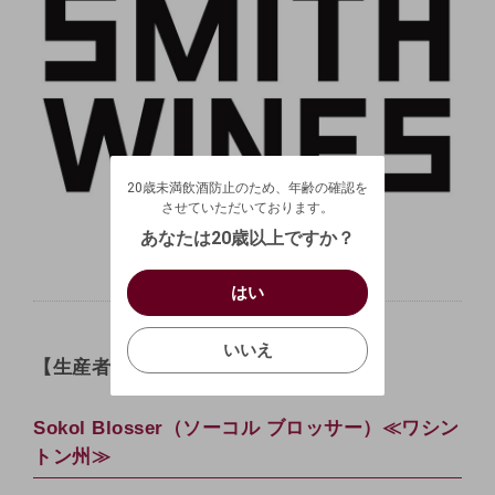
20歳未満飲酒防止のため、年齢の確認を
させていただいております。
20歳未満飲酒防止のため、年齢の確認を
生年月日を入力してください。
ログアウトします。よろしいですか？
させていただいております。
（自動ログインの設定も解除されます。）
西暦
/
あなたは20歳以上ですか？
キャンセル
/
はい
はい
お買い物を続ける
カートへ進む
確認する
いいえ
いいえ
【生産者情報】②
キャンセル
Sokol Blosser（ソーコル ブロッサー）≪ワシン
トン州≫