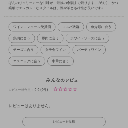
ほんのりクリーミーな甘味が、最後の余韻まで残ります。力強く、かつ
繊細でエレガントなスタイルは、鴨や羊とも相性が良いです♪
ワインコンクール受賞酒
コスパ抜群
魚介類に合う
鶏肉に合う
豚肉に合う
ホワイトソースに合う
チーズに合う
女子会ワイン
パーティワイン
エスニックに合う
中華に合う
☆
☆
☆
☆
☆
0.0
(0件)
レビュー総合点：
レビューはありません。
レビューを投稿