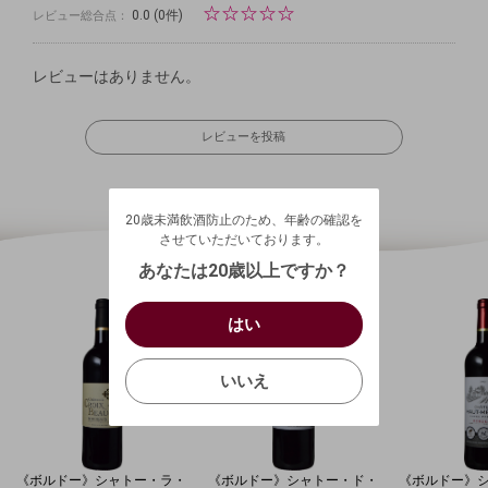
☆
☆
☆
☆
☆
0.0
(0件)
レビュー総合点：
レビューはありません。
レビューを投稿
20歳未満飲酒防止のため、年齢の確認を
させていただいております。
20歳未満飲酒防止のため、年齢の確認を
生年月日を入力してください。
ログアウトします。よろしいですか？
させていただいております。
（自動ログインの設定も解除されます。）
西暦
/
あなたは20歳以上ですか？
キャンセル
/
はい
はい
お買い物を続ける
カートへ進む
確認する
いいえ
いいえ
キャンセル
《ボルドー》シャトー・ラ・
《ボルドー》シャトー・ド・
《ボルドー》