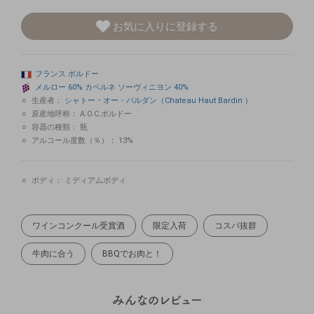
お気に入りに登録する
フランス
ボルドー
メルロー
60%
カベルネ
ソーヴィニヨン
40%
生産者：
シャトー・オー・バルダン（Chateau Haut Bardin ）
原産地呼称：
A.O.C.ボルドー
容器の種類：
瓶
アルコール度数（％）：
13%
ボディ：
ミディアムボディ
ワインコンクール受賞酒
限定入荷
コスパ抜群
牛肉に合う
BBQでお肉と！