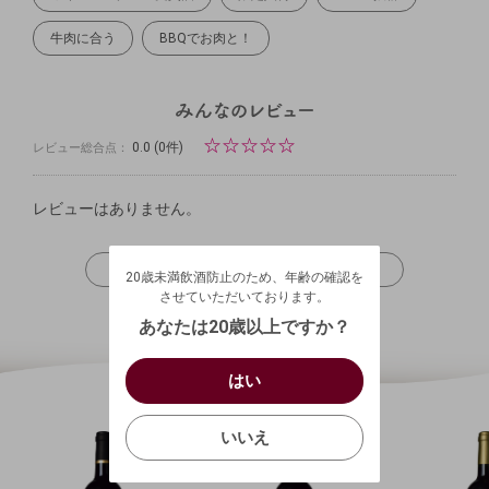
牛肉に合う
BBQでお肉と！
☆
☆
☆
☆
☆
0.0
(0件)
レビュー総合点：
レビューはありません。
20歳未満飲酒防止のため、年齢の確認を
させていただいております。
レビューを投稿
20歳未満飲酒防止のため、年齢の確認を
生年月日を入力してください。
ログアウトします。よろしいですか？
させていただいております。
（自動ログインの設定も解除されます。）
西暦
/
あなたは20歳以上ですか？
キャンセル
/
はい
はい
お買い物を続ける
カートへ進む
確認する
いいえ
いいえ
キャンセル