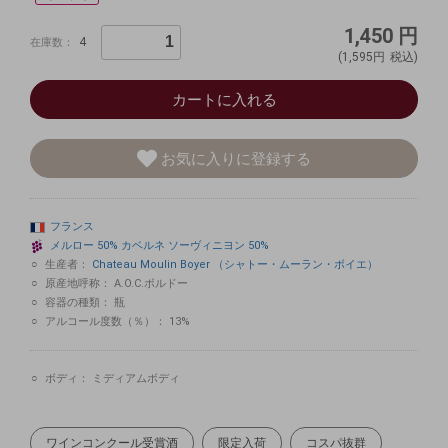
1,450
円
4
在庫数：
(1,595円
税込)
カートに入れる
お気に入りに登録する
フランス
メルロー
50%
カベルネ
ソーヴィニヨン
50%
生産者：
Chateau Moulin Boyer （シャトー・ムーラン・ボイエ）
原産地呼称：
A.O.C.ボルドー
容器の種類：
瓶
アルコール度数（％）：
13%
ボディ：
ミディアムボディ
ワインコンクール受賞酒
限定入荷
コスパ抜群