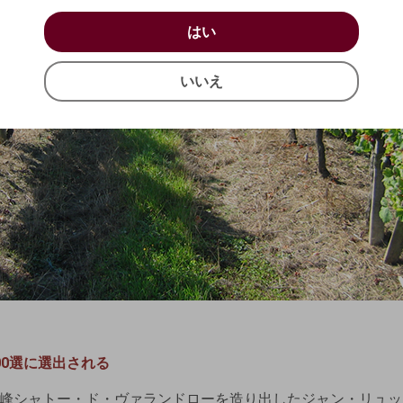
お買い物を続ける
カートへ進む
はい
はい
確認する
いいえ
いいえ
キャンセル
00選に選出される
峰シャトー・ド・ヴァランドローを造り出したジャン・リュッ