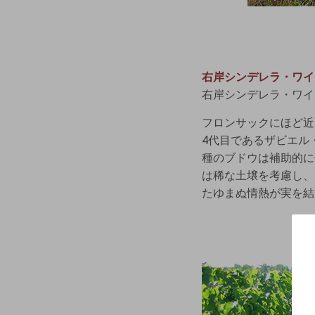
右岸シンデレラ・ワイ
右岸シンデレラ・ワイ
フロンサックにほど近
4代目であるザビエル
種のブドウは補助的に
は稀な土壌を考慮し、
たゆまぬ情熱が実を結