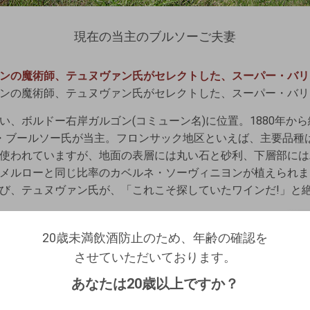
現在の当主のブルソーご夫妻
ンの魔術師、テュヌヴァン氏がセレクトした、スーパー・バリ
ンの魔術師、テュヌヴァン氏がセレクトした、スーパー・バリ
い、ボルドー右岸ガルゴン(コミューン名)に位置。1880年か
・ブールソー氏が当主。フロンサック地区といえば、主要品種
使われていますが、地面の表層には丸い石と砂利、下層部には
メルローと同じ比率のカベルネ・ソーヴィニヨンが植えられま
び、テュヌヴァン氏が、「これこそ探していたワインだ!」と
20歳未満飲酒防止のため、年齢の確認を
20歳未満飲酒防止のため、年齢の確認を
させていただいております。
ログアウトします。よろしいですか？
させていただいております。
生年月日を入力してください。
（自動ログインの設定も解除されます。）
あなたは20歳以上ですか？
西暦
/
/
キャンセル