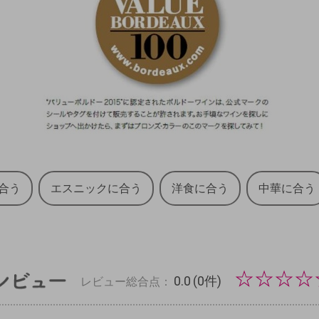
合う
エスニックに合う
洋食に合う
中華に合う
☆
☆
☆
☆
0.0
(0件)
レビュー総合点：