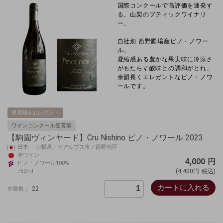
国際コンクールで高評価を連発す
る、山梨のブティックワイナリ
ー。
自社畑 西野圃場産
ピノ・ノワー
ル。
凝縮感ある豊かな果実味に冷涼さ
がもたらす酸味との調和がとれ、
余韻長くエレガントなピノ・ノワ
ールです。
果実味&エレガント
ワインコンクール受賞酒
【駒園ヴィンヤード】Cru Nishino ピノ・ノワール 2023
日本 山梨県／南アルプス市／西野地区
赤ワイン
4,000
円
ピノ・ノワール100%
750ml
(4,400円
税込)
カートに入れる
22
在庫数：