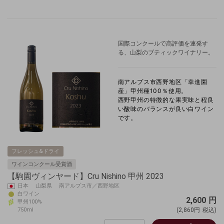
国際コンクールで高評価を連発す
る、山梨のブティックワイナリー。
南アルプス市西野地区「幸進園
産」甲州種100％使用。
西野甲州の特徴的な果実味と程良
い酸味のバランスが良い白ワイン
です。
フレッシュ&ドライ
ワインコンクール受賞酒
【駒園ヴィンヤード】Cru Nishino 甲州 2023
日本 山梨県 南アルプス市／西野地区
白ワイン
2,600
円
甲州100%
750ml
(2,860円
税込)