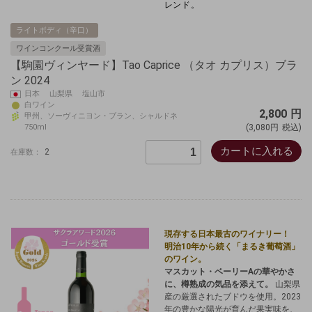
レンド。
ライトボディ（辛口）
ワインコンクール受賞酒
【駒園ヴィンヤード】Tao Caprice （タオ カプリス）ブラ
ン 2024
日本 山梨県 塩山市
白ワイン
2,800
円
甲州、ソーヴィニヨン・ブラン、シャルドネ
750ml
(3,080円
税込)
カートに入れる
2
在庫数：
現存する日本最古のワイナリー！
明治10年から続く「まるき葡萄酒」
のワイン。
マスカット・ベーリーAの華やかさ
に、樽熟成の気品を添えて。
山梨県
産の厳選されたブドウを使用。2023
年の豊かな陽光が育んだ果実味を、