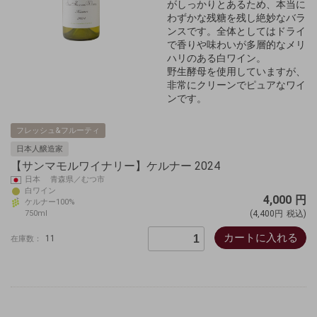
がしっかりとあるため、本当に
わずかな残糖を残し絶妙なバラ
ンスです。全体としてはドライ
で香りや味わいが多層的なメリ
ハリのある白ワイン。
野生酵母を使用していますが、
非常にクリーンでピュアなワイ
ンです。
フレッシュ&フルーティ
日本人醸造家
【サンマモルワイナリー】ケルナー 2024
日本 青森県／むつ市
白ワイン
4,000
円
ケルナー100%
750ml
(4,400円
税込)
カートに入れる
11
在庫数：