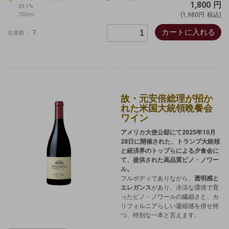
1,800
円
39.1%
750ml
(1,980円
税込)
カートに入れる
7
在庫数：
故・元安倍総理が招か
れた米国大統領晩餐会
ワイン
アメリカ大使公邸にて2025年10月
28日に開催された、トランプ大統領
と経済界のトップらによる夕食会に
て、提供された高品質ピノ・ノワー
ル。
フルボディでありながら、
透明感と
エレガンス
があり、
冷涼な環境で育
ったピノ・ノワールの繊細さと、カ
リフォルニアらしい凝縮感を併せ持
つ、特別な一本と言えます。