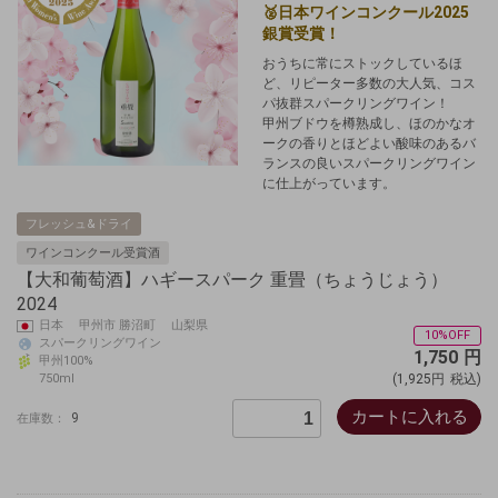
🥈日本ワインコンクール2025
銀賞受賞！
おうちに常にストックしているほ
ど、リピーター多数の大人気、コス
パ抜群スパークリングワイン！
甲州ブドウを樽熟成し、ほのかなオ
ークの香りとほどよい酸味のあるバ
ランスの良いスパークリングワイン
に仕上がっています。
フレッシュ&ドライ
ワインコンクール受賞酒
【大和葡萄酒】ハギースパーク 重畳（ちょうじょう）
2024
日本 甲州市 勝沼町 山梨県
10%OFF
スパークリングワイン
1,750
円
甲州100%
750ml
(1,925円
税込)
カートに入れる
9
在庫数：