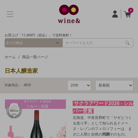
0
お買上げ「11,000円（税込）」で送料無料！
ホーム
商品一覧ページ
日本人醸造家
48
件
対象商品：
サクラアワード2026 - シル
バー受賞
北海道、中富良野町で「ヤギとつく
る造り手」として知られるドメー
ヌ・レゾンのフィロソフィーは、ま
さに人間と自然の
同調
そのもの。