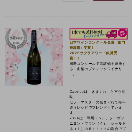
日本ワインコンクール
金賞（部門
最高賞）受賞！！
2025サクラアワード銀賞受
賞！！
国際コンクールで高評価を連発す
る、山梨のブティックワイナリ
ー。
Capriceは「きまぐれ」と言う意
味。
セラーマスターの気まぐれで毎年
違うレシピでブレンドしていま
す。
2024は、甲州（５）、ソーヴィ
ニヨン・ブラン（４）、シャルド
ネ（１）の５：４：１の割合でブ