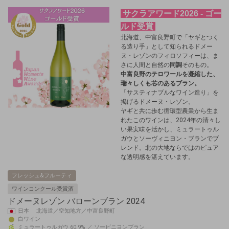
サクラアワード2026 - ゴー
ルド受賞
北海道、中富良野町で「ヤギとつく
る造り手」として知られるドメー
ヌ・レゾンのフィロソフィーは、ま
さに人間と自然の
同調
そのもの。
中富良野のテロワールを凝縮した、
瑞々しくも芯のあるブラン。
「サスティナブルなワイン造り」を
掲げるドメーヌ・レゾン。
ヤギと共に歩む循環型農業から生ま
れたこのワインは、2024年の清々し
い果実味を活かし、ミュラートゥル
ガウとソーヴィニヨン・ブランでブ
レンド。北の大地ならではのピュア
な透明感を湛えています。
フレッシュ&フルーティ
ワインコンクール受賞酒
ドメーヌレゾン バローンブラン 2024
日本 北海道／空知地方／中富良野町
白ワイン
ミュラートゥルガウ 60.9% ／ ソービニヨンブラン