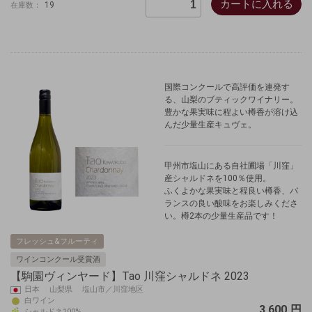
カートに入れる
19
在庫数：
国際コンクールで高評価を連発す
る、山梨のブティックワイナリー。
豊かな果実味に程よい樽香が溶け込
んだ少量生産キュヴェ。
甲州市塩山にある自社圃場「川窪」
産シャルドネを100％使用。
ふくよかな果実味と程良い樽香、バ
ランスの良い酸味をお楽しみくださ
い。樽2本の少量生産品です！
フレッシュ&フルーティ
ワインコンクール受賞酒
【駒園ヴィンヤード】Tao 川窪シャルドネ 2023
日本 山梨県 塩山市／川窪地区
白ワイン
3,600
円
シャルドネ100%