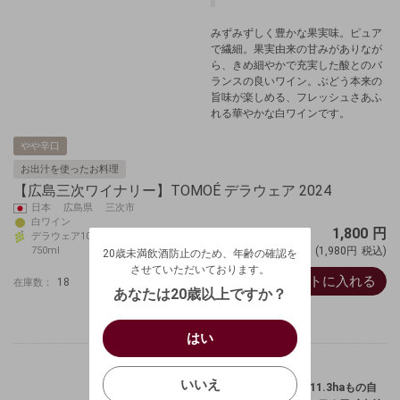
みずみずしく豊かな果実味。ピュア
で繊細。果実由来の甘みがありなが
ら、きめ細やかで充実した酸とのバ
ランスの良いワイン。ぶどう本来の
旨味が楽しめる、フレッシュさあふ
れる華やかな白ワインです。
やや辛口
お出汁を使ったお料理
【広島三次ワイナリー】TOMOÉ デラウェア 2024
日本 広島県 三次市
白ワイン
20歳未満飲酒防止のため、年齢の確認を
1,800
円
デラウェア100%
させていただいております。
750ml
(1,980円
税込)
20歳未満飲酒防止のため、年齢の確認を
生年月日を入力してください。
ログアウトします。よろしいですか？
させていただいております。
カートに入れる
（自動ログインの設定も解除されます。）
18
在庫数：
西暦
/
あなたは20歳以上ですか？
キャンセル
/
はい
はい
お買い物を続ける
カートへ進む
確認する
いいえ
いいえ
『青森県 下北半島に11.3haもの自