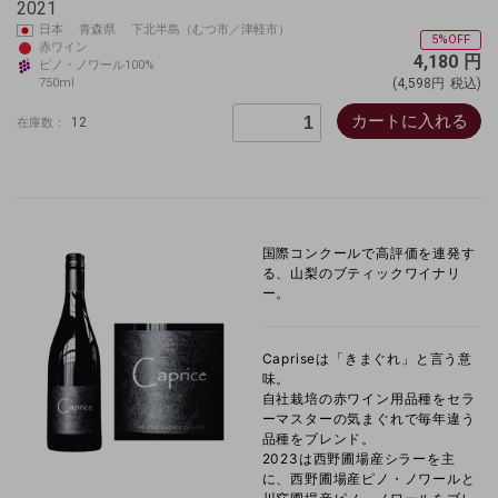
2021
日本 青森県 下北半島（むつ市／津軽市）
5%OFF
赤ワイン
4,180
円
ピノ・ノワール100%
750ml
(4,598円
税込)
カートに入れる
12
在庫数：
国際コンクールで高評価を連発す
る、山梨のブティックワイナリ
ー。
Capriseは「きまぐれ」と言う意
味。
自社栽培の赤ワイン用品種をセラ
ーマスターの気まぐれで毎年違う
品種をブレンド。
2023は西野圃場産シラーを主
に、西野圃場産ピノ・ノワールと