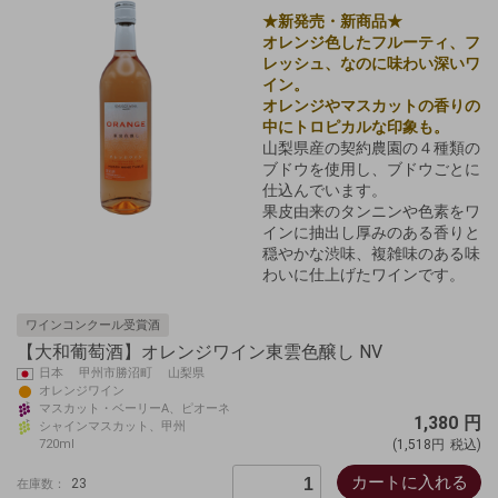
★新発売・新商品★
オレンジ色したフルーティ、フ
レッシュ、なのに味わい深いワ
イン。
オレンジやマスカットの香りの
中にトロピカルな印象も。
山梨県産の契約農園の４種類の
ブドウを使用し、ブドウごとに
仕込んでいます。
果皮由来のタンニンや色素をワ
インに抽出し厚みのある香りと
穏やかな渋味、複雑味のある味
わいに仕上げたワインです。
ワインコンクール受賞酒
【大和葡萄酒】オレンジワイン東雲色醸し NV
日本 甲州市勝沼町 山梨県
オレンジワイン
マスカット・ベーリーA、ピオーネ
1,380
円
シャインマスカット、甲州
720ml
(1,518円
税込)
カートに入れる
23
在庫数：