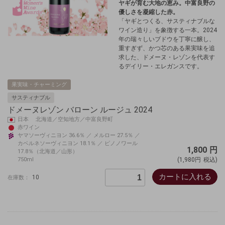
ヤギが育む大地の恵み。中富良野の
優しさを凝縮した赤。
「ヤギとつくる、サスティナブルな
ワイン造り」を象徴する一本。2024
年の瑞々しいブドウを丁寧に醸し、
重すぎず、かつ芯のある果実味を追
求した、ドメーヌ・レゾンを代表す
るデイリー・エレガンスです。
果実味・チャーミング
サスティナブル
ドメーヌレゾン バローン ルージュ 2024
日本 北海道／空知地方／中富良野町
赤ワイン
ヤマソーヴィニヨン 36.6％ ／ メルロー 27.5％ ／
カベルネソーヴィニヨン 18.1％ ／ ピノノワール
1,800
円
17.8％（北海道／山形）
750ml
(1,980円
税込)
カートに入れる
10
在庫数：