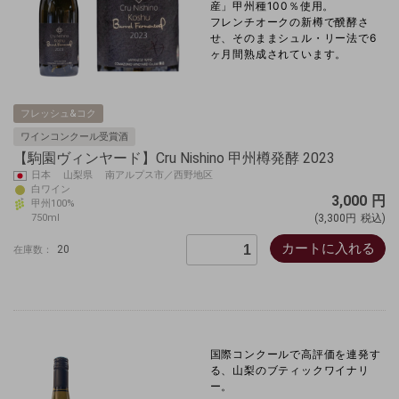
産」甲州種100％使用。
フレンチオークの新樽で醗酵さ
せ、そのままシュル・リー法で6
ヶ月間熟成されています。
フレッシュ&コク
ワインコンクール受賞酒
【駒園ヴィンヤード】Cru Nishino 甲州樽発酵 2023
日本 山梨県 南アルプス市／西野地区
白ワイン
3,000
円
甲州100%
750ml
(3,300円
税込)
カートに入れる
20
在庫数：
国際コンクールで高評価を連発す
る、山梨のブティックワイナリ
ー。