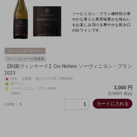
ソービニヨン・ブラン種
特性の華
やかな香りと果実味豊かな味わい
をお楽しみ頂ける爽やかな飲み口
の白ワインです。
フレッシュ&フルーティ
ワインコンクール受賞酒
【駒園ヴィンヤード】Cru Nishino ソーヴィニヨン・ブラン
2023
日本 山梨県 南アルプス市／西野地区
白ワイン
3,000
円
ソーヴィニヨン・ブラン100%
750ml
(3,300円
税込)
カートに入れる
5
在庫数：