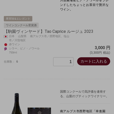
川窪圃場産ピノ・ノワールをブレ
ンドしたちょっとお茶目で贅沢な
ワイン。
果実味&エレガント
ワインコンクール受賞酒
【駒園ヴィンヤード】Tao Caprice ルージュ 2023
日本 山梨県 南アルプス市／西野地区、塩山
市／川窪地区
赤ワイン
3,000
円
シラー、ピノ・ノワール
750ml
(3,300円
税込)
カートに入れる
6
在庫数：
国際コンクールで高評価を連発す
る、山梨のブティックワイナリー。
南アルプス市西野地区「幸進園