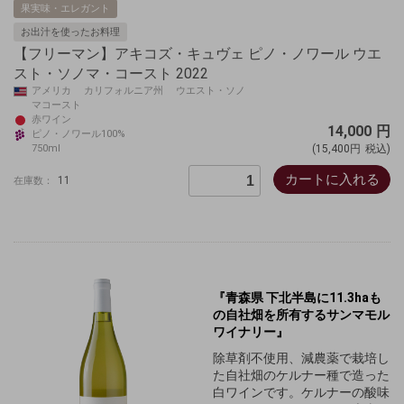
果実味・エレガント
お出汁を使ったお料理
【フリーマン】アキコズ・キュヴェ ピノ・ノワール ウエ
スト・ソノマ・コースト 2022
アメリカ カリフォルニア州 ウエスト・ソノ
マコースト
赤ワイン
14,000
円
ピノ・ノワール100%
750ml
(15,400円
税込)
カートに入れる
11
在庫数：
『
青森県 下北半島に11.3haも
の自社畑を所有するサンマモル
ワイナリー』
除草剤不使用、減農薬で栽培し
た自社畑のケルナー種で造った
白ワインです。
ケルナーの酸味