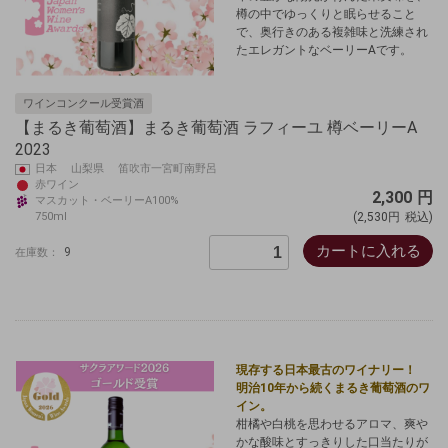
樽の中でゆっくりと眠らせること
で、奥行きのある複雑味と洗練され
たエレガントなベーリーAです。
ワインコンクール受賞酒
【まるき葡萄酒】まるき葡萄酒 ラフィーユ 樽ベーリーA
2023
日本 山梨県 笛吹市一宮町南野呂
赤ワイン
2,300
円
マスカット・ベーリーA100%
750ml
(2,530円
税込)
カートに入れる
9
在庫数：
現存する日本最古のワイナリー！
明治10年から続くまるき葡萄酒のワ
イン。
柑橘や白桃を思わせるアロマ、爽や
かな酸味とすっきりした口当たりが