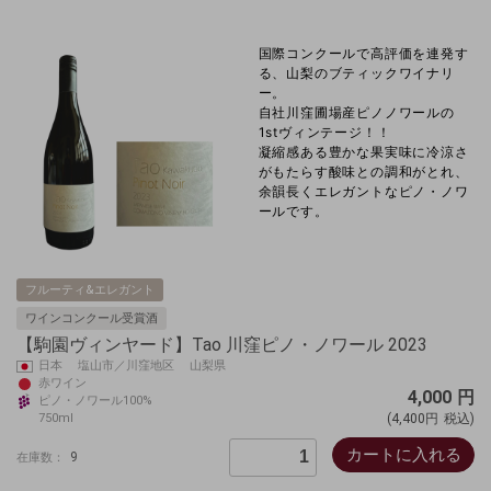
国際コンクールで高評価を連発す
る、山梨のブティックワイナリ
ー。
自社川窪圃場産ピノノワールの
1stヴィンテージ！！
凝縮感ある豊かな果実味に冷涼さ
がもたらす酸味との調和がとれ、
余韻長くエレガントなピノ・ノワ
ールです。
フルーティ&エレガント
ワインコンクール受賞酒
【駒園ヴィンヤード】Tao 川窪ピノ・ノワール 2023
日本 塩山市／川窪地区 山梨県
赤ワイン
4,000
円
ピノ・ノワール100%
750ml
(4,400円
税込)
カートに入れる
9
在庫数：