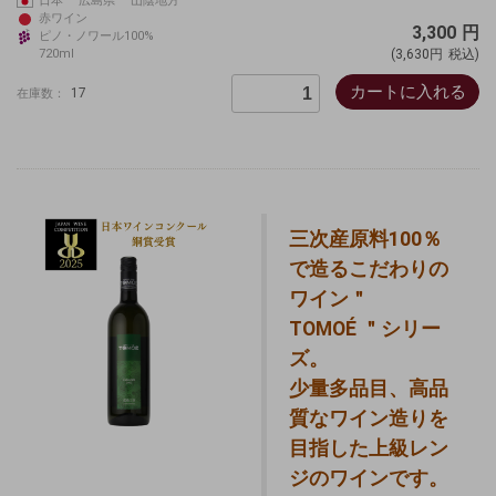
日本 広島県 山陰地方
赤ワイン
3,300
円
ピノ・ノワール100%
720ml
(3,630円
税込)
カートに入れる
17
在庫数：
三次産原料100％
で造るこだわりの
ワイン＂
TOMOÉ ＂シリー
ズ。
少量多品目、高品
質なワイン造りを
目指した上級レン
ジのワインです。