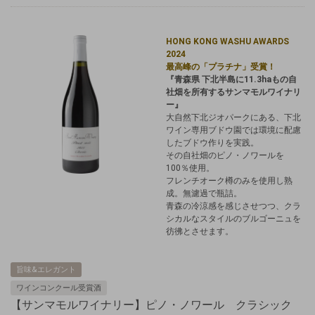
HONG KONG WASHU AWARDS
2024
最高峰の「プラチナ」受賞！
『青森県 下北半島に11.3haもの自
社畑を所有するサンマモルワイナリ
ー』
大自然下北ジオパークにある、下北
ワイン専用ブドウ園では環境に配慮
したブドウ作りを実践。
その自社畑のピノ・ノワールを
100％使用。
フレンチオーク樽のみを使用し熟
成。
無濾過で瓶詰。
青森の冷涼感を感じさせつつ、クラ
シカルなスタイルのブルゴーニュを
彷彿とさせます。
旨味&エレガント
ワインコンクール受賞酒
【サンマモルワイナリー】ピノ・ノワール クラシック