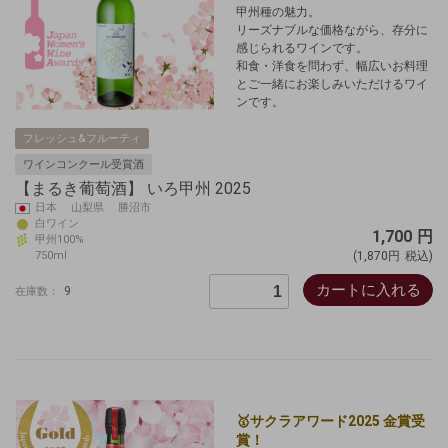
甲州種の魅力。
リーズナブルな価格ながら、存分に
感じられるワインです。
和食・洋食を問わず、幅広いお料理
とご一緒にお楽しみいただけるワイ
ンです。
フレッシュ&フルーティ
ワインコンクール受賞酒
【まるき葡萄酒】 いろ甲州 2025
日本 山梨県 勝沼市
白ワイン
1,700
円
甲州100%
750ml
(1,870円
税込)
カートに入れる
9
在庫数：
🥇サクラアワード2025 金賞受
賞！