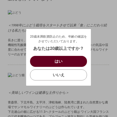
＜1998年にぶどう栽培をスタートさせて以来「食」にこだわり続
20歳未満飲酒防止のため、年齢の確認を
ける私たちだからこそ、作り出せるものがあります＞
させていただいております。
20歳未満飲酒防止のため、年齢の確認を
生年月日を入力してください。
ログアウトします。よろしいですか？
長きに渡り、様々な受賞歴を持つワイン。
させていただいております。
（自動ログインの設定も解除されます。）
機能性乳酸菌を与えて旨味を引き出した下北牛。また、日々の気温や湿
西暦
/
あなたは20歳以上ですか？
度に合わせて愛情込めて焼きあげるブレッド。どれもサンマモルワイナ
キャンセル
リーのおすすめの逸品です。
/
はい
はい
お買い物を続ける
カートへ進む
確認する
いいえ
いいえ
キャンセル
＜美味しいワインは健康な土作りから＞
青森県、下北半島。太平洋、津軽海峡、陸奥湾に囲まれた自然豊かな農
場でサンマモルワイナリーのぶどうは作られています。
下北連山の裾に広がる11.3ヘクタールのぶどう畑は ワイン大国フランス
の三代名醸地の一つである、ブルゴーニュ地方と類似した気候を持つ地