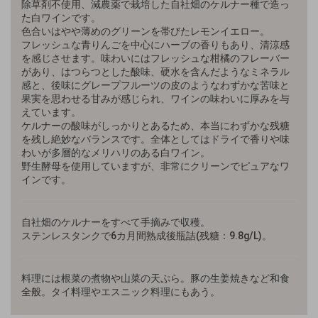
除草剤不使用、減農薬で栽培した自社畑のケルナー種で造っ
た白ワインです。
色合いはやや薄めのグリーンを帯びたレモンイエロー。
フレッシュな青りんごを中心にハーブの
香りもあり
、
清涼感
を感じさせます。
味わいにはフレッシュな柑橘のフレーバー
があり、はつらつとした
酸味、硬水を含んだようなミネラル
感と、後味にグレープフルーツの皮のようなわずかな苦味と
果実を思わせる甘みが感じられ、ワインの味わいに厚みを与
えています。
ケルナーの酸味がしっかりとあるため、本当にわずかな残糖
を残し絶妙なバランスです。全体としてはドライで香りや味
わいが多層的なメリハリのある白ワイン。
野生酵母を使用していますが、非常にクリーンでピュアなワ
インです。
自社畑のケルナーをすべて手摘みで収穫。
ステンレスタンクで6カ月間熟成後瓶詰(残糖：9.8g/L)。
料理には根菜の煮物や山菜の天ぷら。豚の生姜焼きなど和食
全般。タイ料理やエスニック料理にもあう。