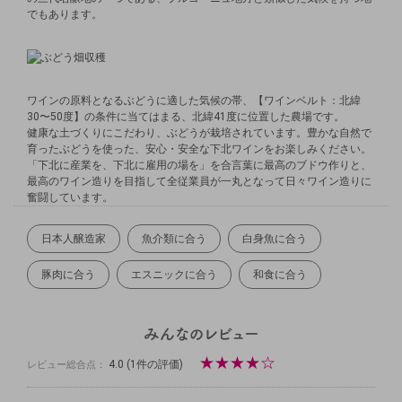
でもあります。
ワインの原料となるぶどうに適した気候の帯、【ワインベルト：北緯
30〜50度】の条件に当てはまる、北緯41度に位置した農場です。
健康な土づくりにこだわり、ぶどうが栽培されています。豊かな自然で
育ったぶどうを使った、安心・安全な下北ワインをお楽しみください。
「下北に産業を、下北に雇用の場を」を合言葉に最高のブドウ作りと、
最高のワイン造りを目指して全従業員が一丸となって日々ワイン造りに
奮闘しています。
日本人醸造家
魚介類に合う
白身魚に合う
豚肉に合う
エスニックに合う
和食に合う
★
★
★
★
☆
4.0
(1件の評価)
レビュー総合点：