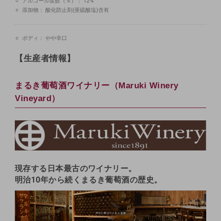
アルコール度数（％）：
12%
添加物：
酸化防止剤(亜硫酸塩)含有
ボディ：
やや辛口
【生産者情報】
まるき葡萄酒ワイナリー（Maruki Winery
Vineyard）
現存する日本最古のワイナリー。
明治10年から続くまるき葡萄酒の歴史。