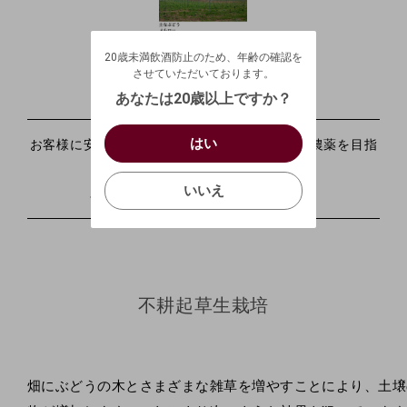
20歳未満飲酒防止のため、年齢の確認を
させていただいております。
20歳未満飲酒防止のため、年齢の確認を
生年月日を入力してください。
減農薬と草生栽培
ログアウトします。よろしいですか？
させていただいております。
（自動ログインの設定も解除されます。）
西暦
/
あなたは20歳以上ですか？
キャンセル
/
はい
はい
お買い物を続ける
カートへ進む
お客様に安心して食べていただけるように、減農薬を目指
し、
確認する
いいえ
いいえ
必要最低限の農薬で栽培しています。
キャンセル
不耕起草生栽培
畑にぶどうの木とさまざまな雑草を増やすことにより、土壌