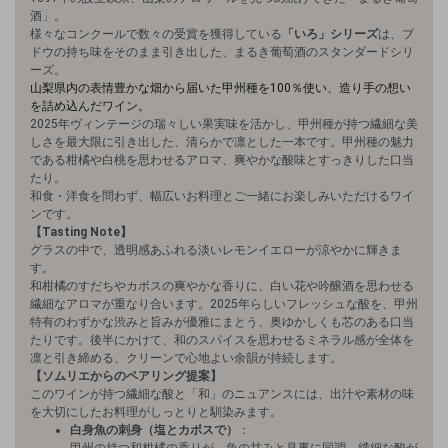
酒」。
様々なコンクールで数々の受賞を獲得している
「いろ」シリーズ
は、ブ
ドウの持ち味をそのまま引き出した、まるき葡萄酒のスタンダードシリ
ーズ。
山梨県内の表情豊かな畑から届いた甲州種を100％使い、造り手の想い
を詰め込んだワイン。
2025年ヴィンテージの瑞々しい果実味を活かし、甲州種が持つ繊細な美
しさを最大限に引き出した、清らかで凛とした一本です。甲州種の魅力
である柑橘や白桃を思わせるアロマ、爽やかな酸味とすっきりした口当
たり。
和食・洋食を問わず、幅広いお料理とご一緒にお楽しみいただけるワイ
ンです。
【Tasting Note】
グラスの中で、透明感あふれる淡いレモンイエローが涼やかに輝きま
す。
和柑橘のすだちやカボスの爽やかな香りに、白い花や吟醸酒を思わせる
繊細なアロマが重なり合います。2025年らしいフレッシュな酸を、甲州
特有のわずかな渋みと旨みが優雅にまとう、奥ゆかしくも芯のある口当
たりです。後半にかけて、和のスパイスを思わせるミネラル感が全体を
凛と引き締める、クリーンで心地よい余韻が持続します。
【ソムリエからのペアリング提案】
このワインが持つ繊細な酸と「和」のニュアンスには、出汁や素材の味
を大切にしたお料理がしっとりと馴染みます。
白身魚の刺身（塩とカボスで）
：
甲州の持つ和柑橘の香りが、魚の甘みと見事に同調。繊細な酸が