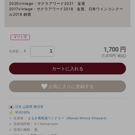
2020vintage：サクラアワード2021 金賞
2017vintage：サクラアワード2018 金賞、日本ワインコンクー
ル2018 銅賞
ギフト可
1,700
円
9
在庫数：
(1,870円
税込)
カートに入れる
お気に入りに登録する
日本
山梨県
勝沼市
甲州100%
生産者：
まるき葡萄酒ワイナリー（Maruki Winery Vineyard）
原産地呼称：
G I Yamanashi
容器の種類：
瓶