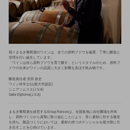
我々まるき葡萄酒のワインは、全ての原料ブドウを厳選、丁寧に醸造と
管理を行い誕生しています。
「ワインは自ら原料ブドウを育て醸す」というスタイルのため、原料ブ
ドウの出来がワインの品質に大きく影響を及ぼす飲み物です。
醸造責任者 安田 政史
ワイン科学士(山梨大学認定)
シニアソムリエ(J.S.A)
Sake Diploma(J.S.A)
まるき葡萄酒を経営するGroup Raisonは、全国各地に自社圃場を所有
し、原料づくりから真摯に取り組むことにより、常に素材に対する敬意
を持ち、製品づくりにおいては、素材の持つポテンシャルを最大限に引
き出すことを心掛けています。