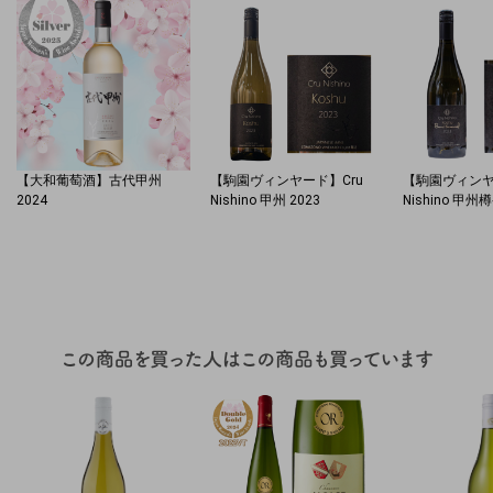
【大和葡萄酒】古代甲州
【駒園ヴィンヤード】Cru
【駒園ヴィンヤ
2024
Nishino 甲州 2023
Nishino 甲州