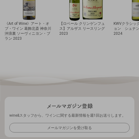
《Art of Wine》アート・オ
【ロベール クリンゲンフュ
KWVクラシッ
ブ・ワイン 葛飾北斎 神奈川
ス】アルザス リースリング
ョン シュナ
沖浪裏 ソーヴィニヨン・ブ
2023
2024
ラン 2023
wine&スタッフから、ワインに関する最新情報を週1回お送りします。
メールマガジンを受け取る