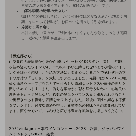
素材の透明感を引き立たせる、究極の組み合わせです。
山菜や季節の野菜の天ぷら
：
揚げたての香ばしさに、ワインの持つほのかな苦みが心地よく同
調。キレのある後味が、お口の中を清々しく引き締めます。
冷製だし巻き卵
：
出汁の優しい旨みが、甲州の持つふくよかな余韻としっとり同調
し、穏やかな調和を生み出します。
【醸造部から】
山梨県内の表情豊かな畑から届いた甲州種を100％使い、造り手の想い
を詰め込んだワインです。一つの味わいに縛られないよう収穫のタイミ
ングを細かく調整し、仕込み方法にも変化をつけることでそれぞれのブ
ドウが持つ「らしさ」を大切に引き出しました。発酵中は15～20℃の絶
妙な温度をキープすることで甲州らしい繊細なシトラスや白桃の香りを
閉じ込めています。また、香りを華やかに彩る酵母や味わいに心地良い
厚みをもたらす酵母など、複数の酵母をバランス良く組み合わせること
で奥行きのある複雑な表情を造り上げました。最後に個性の異なる原酒
をブレンドし、過度な濾過を控え、素材本来の旨味をそのまま残してい
ます。爽やかでいて、ふわりと広がる豊かな風味をお楽しみください。
2022vintage：日本ワインコンクール2023 銀賞、ジャパンワイ
ンチャレンジ2023 銀賞