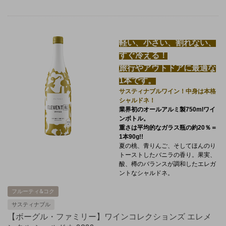
軽い、小さい、割れない、
すぐ冷える！
旅行やアウトドアに最適な
1本です。
サスティナブルワイン！中身は本格
シャルドネ！
業界初のオールアルミ製750mlワイ
ンボトル。
重さは平均的なガラス瓶の約20％＝
1本90g!!
夏の桃、青りんご、そしてほんのり
トーストしたバニラの香り。果実、
酸、樽のバランスが調和したエレガ
ントなシャルドネ。
フルーティ&コク
サスティナブル
【ボーグル・ファミリー】ワインコレクションズ エレメ