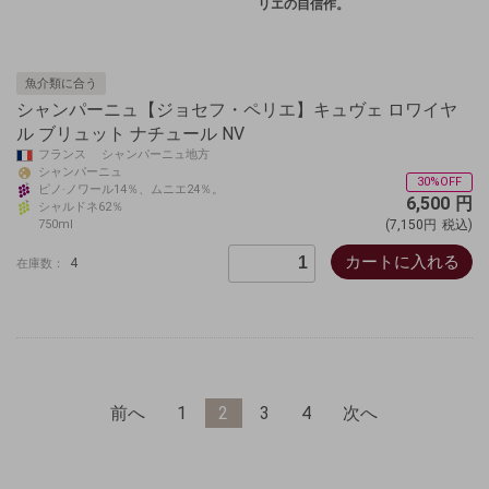
リエの自信作。
魚介類に合う
シャンパーニュ【ジョセフ・ペリエ】キュヴェ ロワイヤ
ル ブリュット ナチュール NV
フランス シャンパーニュ地方
シャンパーニュ
30%OFF
ピノ·ノワール14％、ムニエ24％。
6,500
円
シャルドネ62％
750ml
(7,150円
税込)
カートに入れる
4
在庫数：
前へ
1
2
3
4
次へ