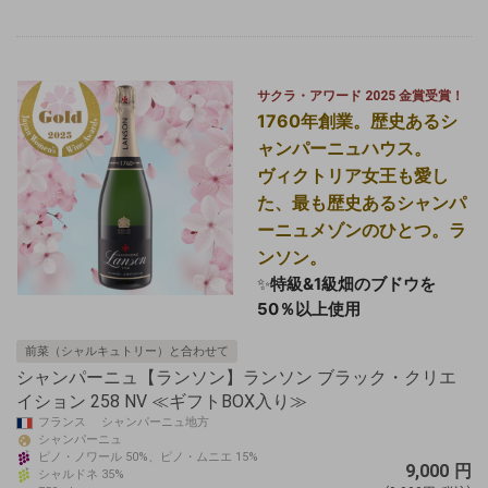
サクラ・アワード 2025 金賞受賞！
1760年創業。歴史あるシ
ャンパーニュハウス。
ヴィクトリア女王も愛し
た、最も歴史あるシャンパ
ーニュメゾンのひとつ。ラ
ンソン。
✨
特級&1級畑のブドウを
50％以上使用
前菜（シャルキュトリー）と合わせて
シャンパーニュ【ランソン】ランソン ブラック・クリエ
イション 258 NV ≪ギフトBOX入り≫
フランス シャンパーニュ地方
シャンパーニュ
ピノ・ノワール 50%、ピノ・ムニエ 15%
9,000
円
シャルドネ 35%