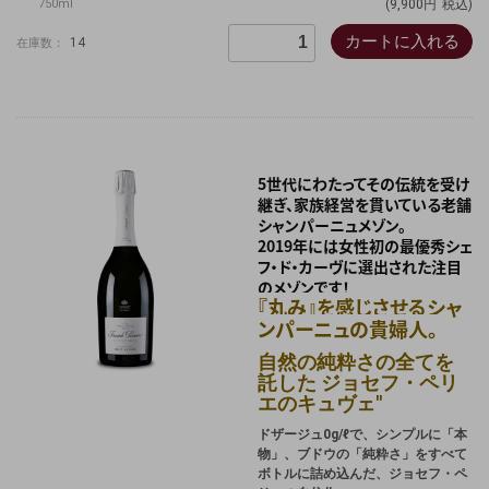
750ml
(9,900円
税込)
カートに入れる
14
在庫数：
5世代にわたってその伝統を受け
継ぎ、家族経営を貫いている老舗
シャンパーニュメゾン。
2019年には女性初の最優秀シェ
フ・ド・カーヴに選出された注目
のメゾンです！
『丸み』を感じさせるシャ
ンパーニュの貴婦人。
自然の純粋さの全てを
託した ジョセフ・ペリ
エのキュヴェ"
ドザージュ0g/ℓで、シンプルに「本
物」、ブドウの「純粋さ」をすべて
ボトルに詰め込んだ、ジョセフ・ペ