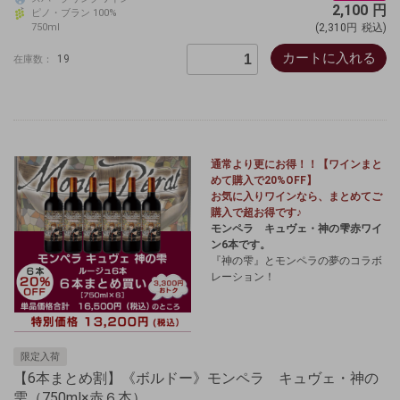
2,100
円
ピノ・ブラン 100%
750ml
(2,310円
税込)
カートに入れる
19
在庫数：
通常より更にお得！！【ワインまと
めて購入で20%OFF】
お気に入りワインなら、まとめてご
購入で超お得です♪
モンペラ キュヴェ・神の雫赤ワイ
ン6本です。
『神の雫』とモンペラの夢のコラボ
レーション！
限定入荷
【6本まとめ割】《ボルドー》モンペラ キュヴェ・神の
雫（750ml×赤６本）