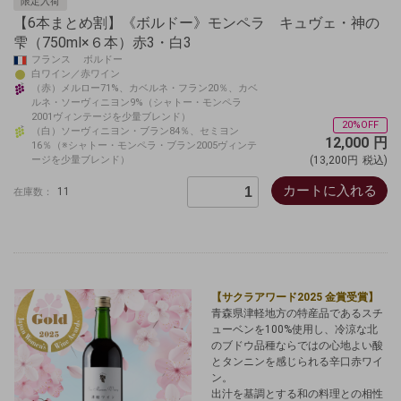
限定入荷
【6本まとめ割】《ボルドー》モンペラ キュヴェ・神の
雫（750ml×６本）赤3・白3
フランス ボルドー
白ワイン／赤ワイン
（赤）メルロー71%、カベルネ・フラン20％、カベ
ルネ・ソーヴィニヨン9%（シャトー・モンペラ
2001ヴィンテージを少量ブレンド）
20%OFF
（白）ソーヴィニヨン・ブラン84％、セミヨン
12,000
円
16％（※シャトー・モンペラ・ブラン2005ヴィンテ
ージを少量ブレンド）
(13,200円
税込)
カートに入れる
11
在庫数：
【サクラアワード2025 金賞受賞】
青森県津軽地方の特産品であるスチ
ューベンを100%使用し、冷涼な北
のブドウ品種ならではの心地よい酸
とタンニンを感じられる辛口赤ワイ
ン。
出汁を基調とする和の料理との相性