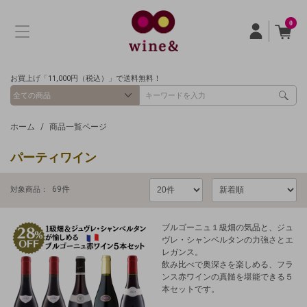
0
お買上げ「11,000円（税込）」で送料無料！
ホーム
商品一覧ページ
パーティワイン
69
件
対象商品：
ブルゴーニュ１級畑の気品と、ジュ
ヴレ・シャンベルタンの力強さとエ
レガンス。
飲み比べで奥深さを楽しめる、フラ
ンス赤ワインの真髄を堪能できる５
本セットです。