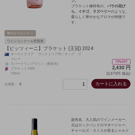
ン。
ブラケット種特有の、
バラの花び
ら、イチゴ、ラズベリー
のような、
愛らしく華やかなアロマが特徴で
す。
華やかフルーティ
ワインコンクール受賞酒
【ピッツィーニ】ブラケット (王冠) 2024
オーストラリア ヴィクトリア州 / キング・ヴ
ァレー
10%OFF
スパークリングワイン（微発泡）
2,430
円
ブラケット100%
750ml
(2,673円
税込)
カートに入れる
8
在庫数：
超有名、大人気のワインメーカー、
元はロックバンドのマネージャー、
チャールズ・スミスが造るシャルド