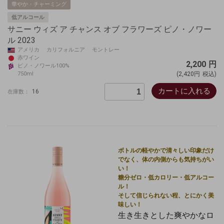
華やか・チャーミング
低アルコール
サニー ウィズ ア チャンス オブ フラワーズ ピノ・ノワー
ル 2023
アメリカ カリフォルニア モントレー
赤ワイン
2,200
円
ピノ・ノワール100%
750ml
(2,420円
税込)
カートに入れる
16
在庫数：
ボトルの軽やかで清々しい印象だけ
でなく、体の内側からも気持ちがい
い！
糖分ゼロ・低カロリー・低アルコー
ル！
そして信じられない程、とにかく美
味しい！
生き生きとした爽やかなロ