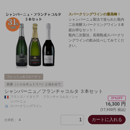
スパークリングワインの最高峰！
シャンパーニュ製法で造られた瓶内
二次発酵スパークリングワイン３本
超お得なセット！
瓶内二次製法、長期熟成スパークリ
ングワインの飲み比べしてみてくだ
さい。
フレッシュ&フルーティ
前菜（シャルキュトリー）と合わせて
シャンパーニュ／フランチャコルタ ３本セット
フランス／イタリア フランチャコルタ／シャ
31%OFF
ンパーニュ
16,300
円
スパークリングワイン
(17,930円
税込)
カートに入れる
4
在庫数：