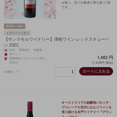
が良く、日々の食卓に寄り添う1本
です。
果実味・旨味
イタリアンに合う
【サンマモルワイナリー】津軽ワイン レッドスチューベ
ン 2022
日本 津軽地方 青森県
赤ワイン
1,482
円
青森県産スチューベン100%
720ml
(1,630円
税込)
カートに入れる
1
在庫数：
オーストラリアの銘醸地バロッサ・
ヴァレーで５世代にわたりワインを
造り続ける名門ワイナリー『グラン
ト・バージ』