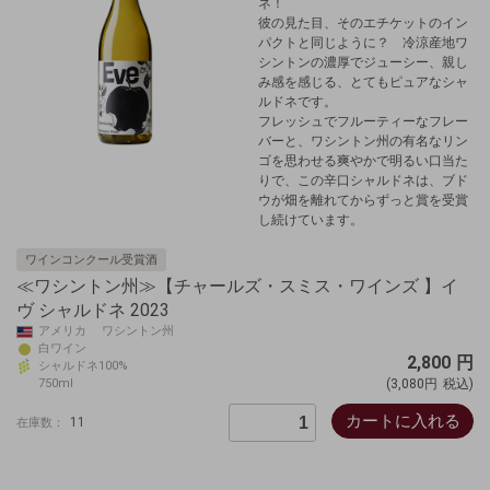
ネ！
彼の見た目、そのエチケットのイン
パクトと同じように？ 冷涼産地ワ
シントンの
濃厚でジューシー、親し
み感を感じる、とてもピュアなシャ
ルドネです。
フレッシュでフルーティーなフレー
バーと、ワシントン州の有名なリン
ゴを思わせる爽やかで明るい口当た
りで、この辛口シャルドネは、ブド
ウが畑を離れてからずっと賞を受賞
し続けています。
ワインコンクール受賞酒
≪ワシントン州≫【チャールズ・スミス・ワインズ 】イ
ヴ シャルドネ 2023
アメリカ ワシントン州
白ワイン
2,800
円
シャルドネ100%
750ml
(3,080円
税込)
カートに入れる
11
在庫数：