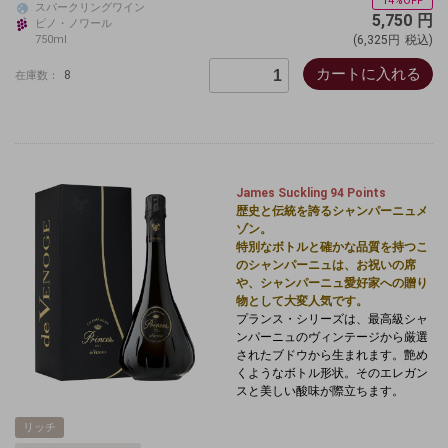
14%OFF
スパークリングワイン
5,750
円
ピノ・ノワール
750ml
(6,325円
税込)
カートに入れる
8
在庫数：
James Suckling 94 Points
歴史と伝統を誇るシャンパーニュメ
ゾン。
特別なボトルと確かな品質を持つこ
のシャンパーニュは、お祝いの席
や、シャンパーニュ愛好家への贈り
物として大変人気です。
プランス・シリーズは、最高級シャ
ンパーニュのヴィンテージから厳選
されたブドウから生まれます。艶め
くようなボトル形状。そのエレガン
スと美しい酸味が際立ちます。
リッチ