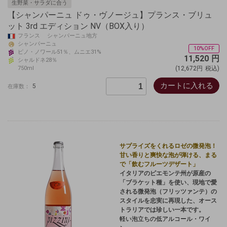
生野菜・サラダに合う
【シャンパーニュ ドゥ・ヴノージュ】プランス・ブリュ
ット 3rd エディション NV（BOX入り）
フランス シャンパーニュ地方
シャンパーニュ
10%OFF
ピノ・ノワール51％、ムニエ31%
11,520
円
シャルドネ28％
750ml
(12,672円
税込)
カートに入れる
5
在庫数：
サプライズをくれるロゼの微発泡！
甘い香りと爽快な泡が弾ける、まる
で「飲むフルーツデザート」
イタリアのピエモンテ州が原産の
「ブラケット種」を使い、現地で愛
される微発泡（フリッツァンテ）の
スタイルを忠実に再現した、オース
トラリアでは珍しい一本です。
軽い泡立ちの低アルコール・ワイ