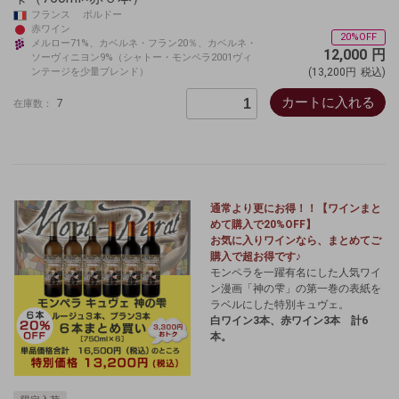
フランス ボルドー
赤ワイン
20%OFF
メルロー71%、カベルネ・フラン20％、カベルネ・
12,000
円
ソーヴィニヨン9%（シャトー・モンペラ2001ヴィ
ンテージを少量ブレンド）
(13,200円
税込)
カートに入れる
7
在庫数：
通常より更にお得！！
【ワインまと
めて購入で20%OFF】
お気に入りワインなら、まとめてご
購入で超お得です♪
モンペラを一躍有名にした人気ワイ
ン漫画「神の雫」の第一巻の表紙を
ラベルにした特別キュヴェ。
白ワイン3本、赤ワイン3本 計6
本。