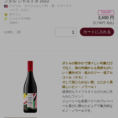
ンタル シャルドネ 2022
アメリカ カリフォルニア州 畑：クラークス
バーグ、ロダイ
15%OFF
白ワイン
3,400
円
シャルドネ100%
750ml
(3,740円
税込)
カートに入れる
23
在庫数：
ボトルの軽やかで清々しい印象だけ
でなく、体の内側からも気持ちがい
い！糖分ゼロ・低カロリー・低アル
コール（９％）！
そして信じられない程、とにかく美
味しい
ピノ・ノワール
！
健康的なライフスタイルのために作
られたワイン！
ジューシーな赤系ベリーのフレーバ
ーと喜びに満ちたピュアで
魅力的な
ピノ・ノワール
です。