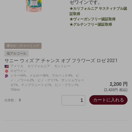
ゼワインです。
★カリフォルニア サスティナブル認
証取得
★ヴィーガンフリー認証取得
★グルテンフリー認証取得
華やか・チャーミング
低アルコール
サニー ウィズ ア チャンス オブ フラワーズ ロゼ 2021
アメリカ カリフォルニア モントレー
ロゼワイン
シラー54%、メルロー36%、マルベック4%、ピ
ノ・ノワール2%、ピノ・グリ1%、サンジョヴェー
2,200
円
ゼ1%、テンプラニーリョ1%、ピノ・ブラン1%
750ml
(2,420円
税込)
カートに入れる
8
在庫数：