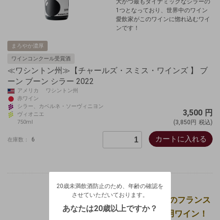
大かつ最もダイナミックなシラーの
1つとなっており、世界中のワイン
愛飲家がこのワインに惚れ込むワイ
ンです！
まろやか濃厚
ワインコンクール受賞酒
≪ワシントン州≫【チャールズ・スミス・ワインズ 】 ブ
ーン ブーン シラー 2022
アメリカ ワシントン州
赤ワイン
シラー、カベルネ・ソーヴィニヨン
3,500
円
ヴィオニエ
750ml
(3,850円
税込)
カートに入れる
6
在庫数：
20歳未満飲酒防止のため、年齢の確認を
させていただいております。
20歳未満飲酒防止のため、年齢の確認を
生年月日を入力してください。
ログアウトします。よろしいですか？
させていただいております。
大阪万博2025のフランス
（自動ログインの設定も解除されます。）
西暦
/
あなたは20歳以上ですか？
パビリオン採用ワイン！