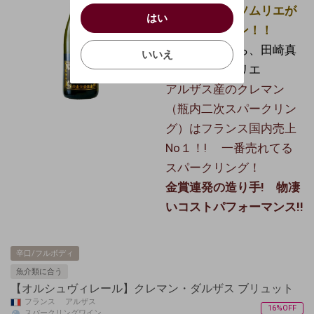
キャンセル
/
はい
世界のＴＯＰソムリエが
はい
お買い物を続ける
カートへ進む
選んだクレマン！！
確認する
いいえ
＊日本代表から、田崎真
いいえ
也、森覚ソムリエ
キャンセル
アルザス産のクレマン
（瓶内二次スパークリン
グ）はフランス国内売上
No１！! 一番売れてる
スパークリング！
金賞連発の造り手! 物凄
いコストパフォーマンス!!
辛口/フルボディ
魚介類に合う
【オルシュヴィレール】クレマン・ダルザス ブリュット
フランス アルザス
16%OFF
スパークリングワイン