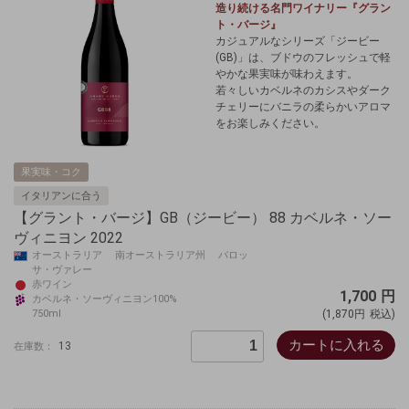
造り続ける名門ワイナリー『グラン
ト・バージ』
カジュアルなシリーズ「ジービー
(GB)」は、ブドウのフレッシュで軽
やかな果実味が味わえます。
若々しいカベルネのカシスやダーク
チェリーにバニラの柔らかいアロマ
をお楽しみください。
果実味・コク
イタリアンに合う
【グラント・バージ】GB（ジービー） 88 カベルネ・ソー
ヴィニヨン 2022
オーストラリア 南オーストラリア州 バロッ
サ・ヴァレー
赤ワイン
1,700
円
カベルネ・ソーヴィニヨン100%
750ml
(1,870円
税込)
カートに入れる
13
在庫数：