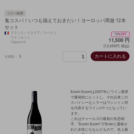
コスパ抜群
鬼コスパ！いつも揃えておきたい！ヨーロッパ周遊 12本
セット
フランス／イタリア／スペイン
10%OFF
ワインセット
11,500
円
750ml×12
(12,650円
税込)
カートに入れる
5
在庫数：
Boom Boomは2007年にワイン業界
で爆発的にヒットし、それ以来この
スパイシーなシラーはワシントン州
を代表するワインの1つとなってい
ます。
これはチャールズの最初の失恋相
手、"Boom Boom" O'Brienと愛称さ
れた女性にちなんだもので、史上最