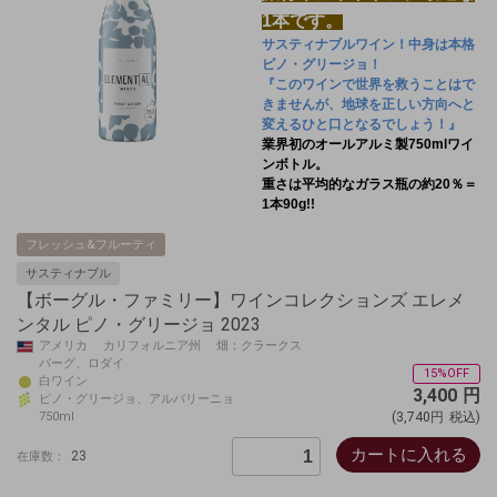
1本です。
サスティナブルワイン！中身は本格
ピノ・グリージョ！
『このワインで世界を救うことはで
きませんが、地球を正しい方向へと
変えるひと口となるでしょう！』
業界初のオールアルミ製750mlワイ
ンボトル。
重さは平均的なガラス瓶の約20％＝
1本90g!!
フレッシュ&フルーティ
サスティナブル
【ボーグル・ファミリー】ワインコレクションズ エレメ
ンタル ピノ・グリージョ 2023
アメリカ カリフォルニア州 畑：クラークス
バーグ、ロダイ
15%OFF
白ワイン
3,400
円
ピノ・グリージョ、アルバリーニョ
750ml
(3,740円
税込)
カートに入れる
23
在庫数：