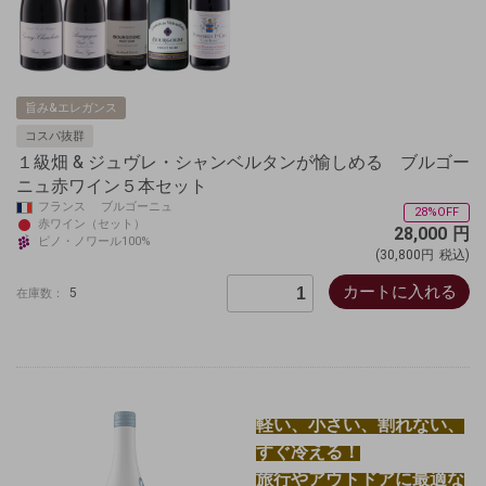
旨み&エレガンス
コスパ抜群
１級畑 & ジュヴレ・シャンベルタンが愉しめる ブルゴー
ニュ赤ワイン５本セット
フランス ブルゴーニュ
28%OFF
赤ワイン（セット）
28,000
円
ピノ・ノワール100%
(30,800円
税込)
カートに入れる
5
在庫数：
軽い、小さい、割れない、
すぐ冷える！
旅行やアウトドアに最適な