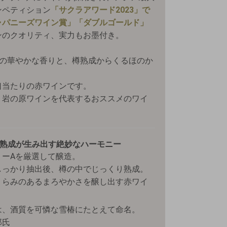
ンペティション
「サクラアワード2023」で
ャパニーズワイン賞」「ダブルゴールド」
ンのクオリティ、実力もお墨付き。
」の華やかな香りと、樽熟成からくるほのか
口当たりの赤ワインです。
、岩の原ワインを代表するおススメのワイ
樽熟成が生み出す絶妙なハーモニー
リーAを厳選して醸造。
しっかり抽出後、樽の中でじっくり熟成。
くらみのあるまろやかさを醸し出す赤ワイ
は、酒質を可憐な雪椿にたとえて命名。
郎氏