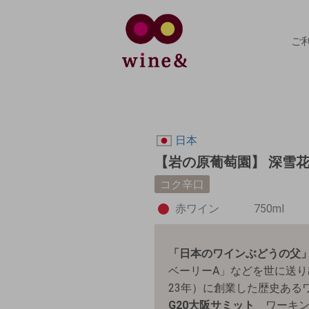
ご
日本
【岩の原葡萄園】 深雪
コク辛口
赤ワイン
750ml
「日本のワインぶどうの父
ベーリーA」などを世に送り
23年）に創業した歴史ある
G20大阪サミット
ワーキン