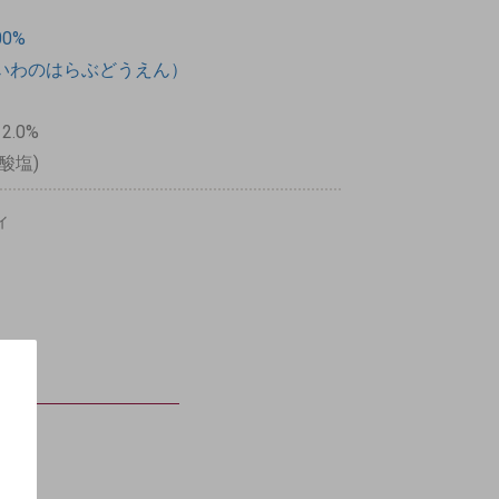
0%
いわのはらぶどうえん）
12.0%
酸塩)
ィ
。