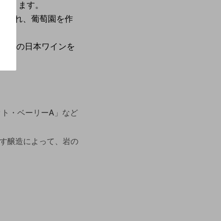
はあります。
鍬を入れ、葡萄園を作
高品質の日本ワインを
ット・ベーリーA」など
す醸造によって、岩の