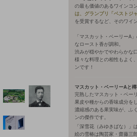
の最も価値のあるワインコ
は、グランプリ「ベストジ
を受賞するなど、そのワイ
「マスカット・ベーリーA
なロースト香が調和。
渋みが穏やかでやわらかな
様々な料理との相性もよく
ンです！
マスカット・ベーリーAと
完熟したマスカット・ベー
果皮や種からの香味成分を
濃縮感のある果実味が、ふ
ンの傑作です。
「深雪花（みゆきばな）」
絵の雪椿は陶芸家・齋藤三