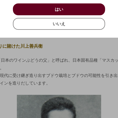
、かつて城下町として栄えた新潟県上越市に岩の原葡萄園
お買い物を続ける
カートへ進む
はい
はい
、1890年（明治23年）創業者川上善兵衛が自宅の庭園に
確認する
りました。
いいえ
いいえ
わたり、善兵衛がぶどうとワインにかけた情熱を引き継ぎ、
キャンセル
を惜しむことなく続けています。
りに賭けた川上善兵衛
「日本のワインぶどうの父」と呼ばれ、日本固有品種「マスカ
。
現代に受け継ぎ造り出すブドウ栽培とブドウの可能性を引き出
インを造りだしています。