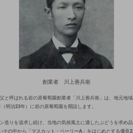
創業者 川上善兵衛
父と呼ばれる岩の原葡萄園創業者「川上善兵衛」は、地元地域
0年（明治23年）に岩の原葡萄園を開設します。
ン造りを追求し続け、当地の気候風土に適したぶどうを求め品
行いその中から「マスカット・ベーリーA」をはじめとする優良2