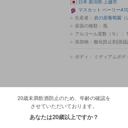
日本
新潟県
上越市
マスカット
ベーリーA10
生産者：
岩の原葡萄園（
容器の種類：
瓶
アルコール度数（％）：
添加物：
酸化防止剤(亜硫
ボディ：
ミディアムボデ
20歳未満飲酒防止のため、年齢の確認を
20歳未満飲酒防止のため、年齢の確認を
のはらぶどうえん）
させていただいております。
ログアウトします。よろしいですか？
させていただいております。
生年月日を入力してください。
（自動ログインの設定も解除されます。）
新潟県上越市のワイナリー。
あなたは20歳以上ですか？
なだらかに日本海に接する「越後・頸城（くびき）平野」
西暦
/
/
キャンセル