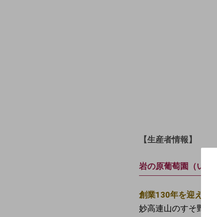
【生産者情報】
岩の原葡萄園（いわ
創業130年を迎えた
妙高連山のすそ野が