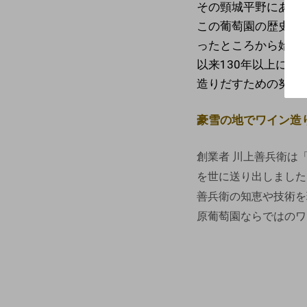
その頸城平野にあり
この葡萄園の歴史は
ったところから始ま
以来130年以上に
造りだすための努力
豪雪の地でワイン造
創業者 川上善兵衛は
を世に送り出しました
善兵衛の知恵や技術を
原葡萄園ならではのワ