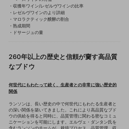
・収獲年ワイン/レゼルヴワインの比率
・レゼルヴワインのより詳細
・マロラクティック醗酵の割合
・熟成期間
・ドサージュの量
260年以上の歴史と信頼が齎す高品質
なブドウ
何世代にもわたって続く、生産者との非常に強い歴史的
関係
ランソンは、長い歴史の中で何世代にもわたる生産者と
の深い関係を築いてきました。これにより高品質なブド
ウの供給を得ると同時に、品質管理に関わる密なコミュ
ニケーションを可能にします。エルヴェ・ダンタン氏を
含むランソンのチームが、栽培プロセス、品質管理、収