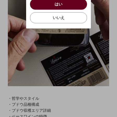
はい
はい
お買い物を続ける
カートへ進む
確認する
いいえ
いいえ
キャンセル
・哲学やスタイル
・ブドウ品種構成
・ブドウ収穫エリア詳細
・ベースワインの特徴