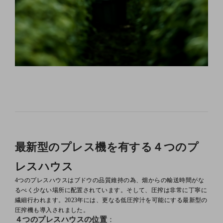
最新型のプレス機を有する４つのプ
レスハウス
4
つのプレスハウスはブドウの品質維持の為、畑からの輸送時間がな
るべく少ない場所に配置されています。そして、圧搾は非常に丁寧に
繊細行われます。
2023
年には、更なる低圧搾汁を可能にする最新型の
圧搾機も導入されました。
４つのプレスハウスの位置
：