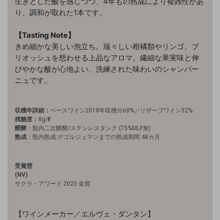
生きとした酸を感じつつ、4年もの熟成により複雑性があ
り、調和が取れた1本です。
【Tasting Note】
きめ細かな美しい泡立ち。瑞々しい柑橘類やリンゴ、ブ
リオッシュを想わせる上品なアロマ。繊細な果実味と伸
びやかな酸が心地よい、洗練された味わいのシャンパー
ニュです。
収穫年詳細：
ベースワイン2018年収穫分68%／リザーブワイン32%
残糖度：
8g/
ℓ
醗酵
：瓶内二次醗酵/ステンレスタンク (75%MLF無)
熟成
：瓶内熟成:デゴルジュマンまでの熟成期間 48カ月
受賞歴
(NV)
サクラ・アワード 2025 金賞
【
ワインメーカー／エルヴェ・ダンタン】