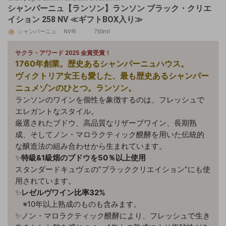
シャンパーニュ【ランソン】ランソン ブラック・クリエ
イション 258 NV ≪ギフトBOX入り≫
シャンパーニュ
NV年
750ml
サクラ・アワード 2025 金賞受賞！
1760年創業。歴史あるシャンパーニュハウス。
ヴィクトリア女王も愛した、最も歴史あるシャンパー
ニュメゾンのひとつ。ランソン。
ランソンのワインを個性を象徴するのは、フレッシュで
エレガントなスタイル。
厳選されたブドウ、高品質なリザーブワイン、長期熟
成、そしてノン・マロラクティック醗酵を用いた伝統的
な醸造法の組み合わせから生まれています。
✨
特級&1級畑のブドウを50％以上使用
スタンダードキュヴェの”ブラッククリエイション”にも使
用されています。
✨
レゼルヴワイン比率32%
※10年以上熟成のものも含みます。
✨ノン・マロラクティック醗酵により、フレッシュで生き