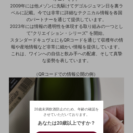
2009年には他メゾンに先駆けてデゴルジュマン日を裏ラ
ベルに記載。今では非常に詳細なテクニカル情報を各国
のパートナーを通じて提供しています。
2023年には情報の透明性を体現する取り組みの一つとし
て“クリエイション・シリーズ” を開始。
スタンダードキュヴェにもQRコードを通じて収穫年の情
報や産地情報など非常に細かい情報を提供しています。
これは、ワインへの自信と飲み手への配慮、そして真摯
な姿勢を表しています。
（QRコードでの情報公開の例）
20歳未満飲酒防止のため、年齢の確認を
させていただいております。
20歳未満飲酒防止のため、年齢の確認を
生年月日を入力してください。
ログアウトします。よろしいですか？
させていただいております。
（自動ログインの設定も解除されます。）
西暦
/
あなたは20歳以上ですか？
キャンセル
/