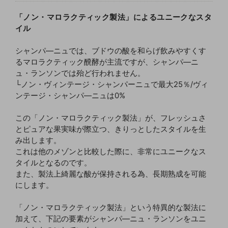
「ノン・マロラクティック製法」によるユニークなスタ
イル
シャンパ―ニュでは、ブドウの酸を和らげ飲みやすくす
るマロラクティック醗酵が主流ですが、シャンパ―ニ
ュ・ランソンでは殆ど行われません。
└ノン・ヴィンテージ・シャンパーニュで最大25％/ヴィ
ンテージ・シャンパ―ニュは0%
この「ノン・マロラクティック製法」が、フレッシュさ
とピュアな果実味が際立つ、きりっとしたスタイルを生
み出します。
これは他のメゾンと比較した際に、非常にユニークなス
タイルとなるのです。
また、製法上綺麗な酸が保持される為、長期熟成を可能
にします。
「ノン・マロラクティック製法」という特異的な製法に
加えて、下記の要素がシャンパ―ニュ・ランソンをユニ