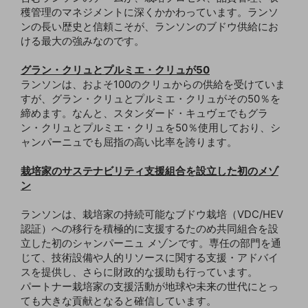
穫管理のマネジメントに深くかかわっています。ランソ
ンの長い歴史と信頼こそが、ランソンのブドウ供給にお
ける最大の強みなのです。
グラン・クリュとプルミエ・クリュが50
ランソンは、およそ100のクリュからの供給を受けていま
すが、グラン・クリュとプルミエ・クリュがその50％を
締めます。なんと、スタンダード・キュヴェでもグラ
ン・クリュとプルミエ・クリュを50％使用しており、シ
ャンパーニュでも屈指の高い比率を誇ります。
栽培家のサステナビリティ支援組合を設立した初のメゾ
ン
ランソンは、栽培家の持続可能なブドウ栽培（VDC/HEV
認証）への移行を積極的に支援するたのめ共同組合を設
立した初のシャンパーニュ メゾンです。専任の部門を通
じて、技術設備や人的リソースに関する支援・アドバイ
スを提供し、さらに財政的な援助も行っています。
パートナー栽培家の支援活動が地球や未来の世代にとっ
ても大きな貢献となると確信しています。