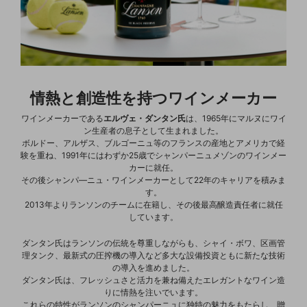
情熱と創造性を持つワインメーカー
ワインメーカーである
エルヴェ・ダンタン氏
は、1965年にマルヌにワイ
ン生産者の息子として生まれました。
ボルドー、アルザス、ブルゴーニュ等のフランスの産地とアメリカで経
験を重ね、1991年にはわずか25歳でシャンパーニュメゾンのワインメー
カーに就任。
その後シャンパ―ニュ・ワインメーカーとして22年のキャリアを積みま
す。
2013年よりランソンのチームに在籍し、その後最高醸造責任者に就任
しています。
ダンタン氏はランソンの伝統を尊重しながらも、シャイ・ボワ、区画管
理タンク、最新式の圧搾機の導入など多大な設備投資ともに新たな技術
の導入を進めました。
ダンタン氏は、フレッシュさと活力を兼ね備えたエレガントなワイン造
りに情熱を注いでいます。
これらの特性がランソンのシャンパーニュに独特の魅力をもたらし、贈