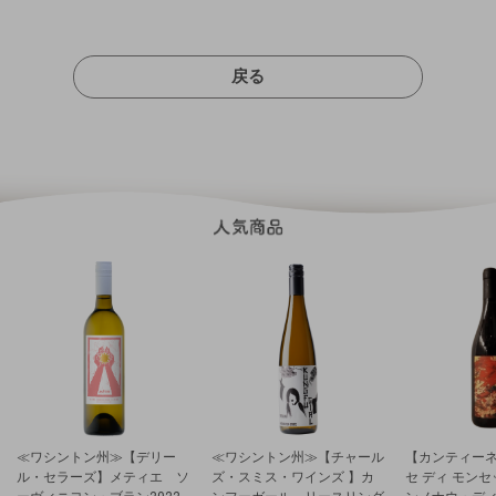
戻る
≪ワシントン州≫【デリー
≪ワシントン州≫【チャール
【カンティーネ
ル・セラーズ】メティエ ソ
ズ・スミス・ワインズ 】カ
セ ディ モン