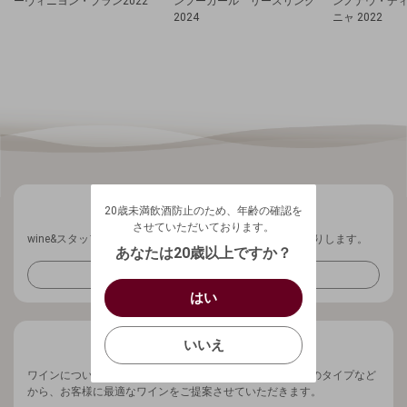
ーヴィニヨン・ブラン2022
ンフーガール リースリング
ンノナウ・デ
2024
ニャ 2022
20歳未満飲酒防止のため、年齢の確認を
させていただいております。
20歳未満飲酒防止のため、年齢の確認を
生年月日を入力してください。
ログアウトします。よろしいですか？
させていただいております。
wine&スタッフから、ワインに関する最新情報を週1回お送りします。
（自動ログインの設定も解除されます。）
西暦
/
あなたは20歳以上ですか？
キャンセル
メールマガジンを受け取る
/
はい
はい
確認する
いいえ
いいえ
キャンセル
ワインについてお気軽にご相談ください。ご予算、ワインのタイプなど
から、お客様に最適なワインをご提案させていただきます。