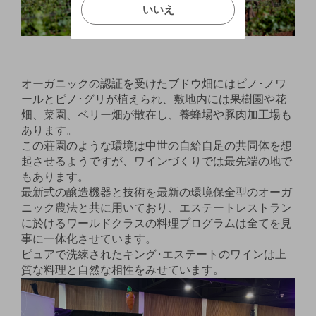
いいえ
いいえ
キャンセル
オーガニックの認証を受けたブドウ畑にはピノ･ノワ
ールとピノ･グリが植えられ、敷地内には果樹園や花
畑、菜園、ベリー畑が散在し、養蜂場や豚肉加工場も
あります。
この荘園のような環境は中世の自給自足の共同体を想
起させるようですが、ワインづくりでは最先端の地で
もあります。
最新式の醸造機器と技術を最新の環境保全型のオーガ
ニック農法と共に用いており、エステートレストラン
に於けるワールドクラスの料理プログラムは全てを見
事に一体化させています。
ピュアで洗練されたキング･エステートのワインは上
質な料理と自然な相性をみせています。