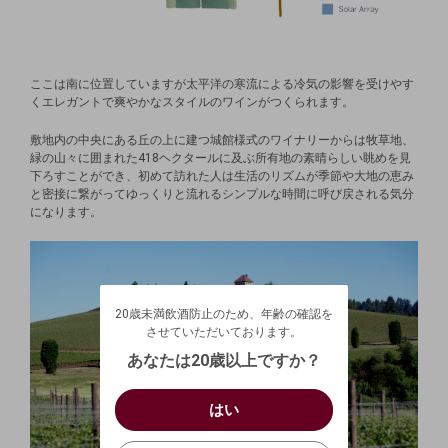
ここは南に位置していますが太平洋の寒流による冷気の影響を受けやす
くエレガントで爽やかなスタイルのワインがつくられます。
敷地内の中央にある丘の上に建つ城館様式のワイナリーからは牧草地、
緑の山々に囲まれた418ヘクタールに及ぶ所有地の素晴らしい眺めを見
下ろすことができ、初めて訪れた人は生活のリズムが季節や大地の恵み
と密接に繋がってゆっくりと流れるシンプルな時間に呼び戻される気分
になります。
20歳未満飲酒防止のため、年齢の確認を
させていただいております。
20歳未満飲酒防止のため、年齢の確認を
生年月日を入力してください。
ログアウトします。よろしいですか？
させていただいております。
（自動ログインの設定も解除されます。）
西暦
/
あなたは20歳以上ですか？
キャンセル
/
はい
はい
お買い物を続ける
カートへ進む
確認する