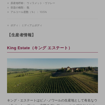
原産地呼称：
ウィラメット・ヴァレー
容器の種類：
瓶
アルコール度数（％）：
13.5％
ボディ：
ミディアムボディ
【生産者情報】
King Estate（キング エステート）
キング・エステートはピノ･ノワールの生産地として有名なウ