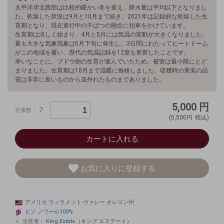
太平洋岸北西部は比較的暖かい冬を迎え、降水量は平均以下となりまし
た。乾燥した状況は9月と10月まで続き、2021年は記録的な乾燥した生
育期となり、現在進行中の干ばつの懸念に拍車をかけています。
生育期は涼しく始まり、4月と5月には気温の変動が大きくなりました。
最も大きな気象現象は6月下旬に発生し、3日間にわたってヒートドーム
がこの地域を覆い、歴代の気温記録を12度も更新したことです。
幸いなことに、ブドウ樹の生育が進んでいたため、被害は最小限にとど
まりました。生育期は10月まで温暖に推移しました。収穫時の果実の品
質は非常に良いものから並外れたものまでありました。
5,000
円
7
在庫数：
(5,500円
税込)
カートに入れる
お気に入りに登録する
アメリカ
ウィラメット
ヴァレー
オレゴン州
ピノ
ノワール100%
生産者：
King Estate（キング エステート）