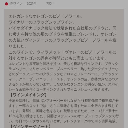
赤ワイン
2021年
750ml
エレガントなオレゴンのピノ・ノワール。
ワイナリーのフラッグシップワイン。
バイオダイナミック農法で栽培された自社畑のブドウと、同
じ考えを持つ他の畑のブドウを慎重にブレンドし、オレゴン
の力強いヴィンテージのフラッグシップピノ・ノワールを造
りました。
このワインで、ウィラメット・ヴァレーのピノ・ノワールに
対するオレゴンの評判が時間とともに高まっています。
エレガントな果実味と骨格を持つ、美しく複雑なワインです。ブラック
ラズベリー、マリオンベリー、ブルーベリー、熟したダークチェリーな
どのダークフルーツのクラシックなアロマとフレーバーに、ブラックテ
ィー、クローブ、バニラ、トースト、オレンジの皮、森林の床などのア
クセントが加わっています。しなやかなタンニンと明るい酸が、スパイ
シーな余韻を伴うコーティングされたフィニッシュへと導きます。
【ワインメイキング】
全房を除梗し、毎日ポンプオーバーをしながら48時間低温で樽熟成させ
ます。一部のロットでは、さらに複雑さを増すために全房のまま残して
います。発酵中、風味と色をさらに凝縮させるため、セニエ法で果汁の
10％を取り除きました。発酵はステンレスのオープントップタンクで行
い、毎日パンチダウンを行います。フレンチオーク樽で10ヶ月間熟成。
【ヴィンテージノート】