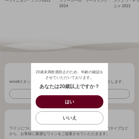
ーヴィニヨン・ブラン2022
ンフーガール リースリング
ンノナウ・デ
2024
ニャ 2022
20歳未満飲酒防止のため、年齢の確認を
させていただいております。
20歳未満飲酒防止のため、年齢の確認を
生年月日を入力してください。
ログアウトします。よろしいですか？
させていただいております。
wine&スタッフから、ワインに関する最新情報を週1回お送りします。
（自動ログインの設定も解除されます。）
西暦
/
あなたは20歳以上ですか？
キャンセル
メールマガジンを受け取る
/
はい
はい
確認する
いいえ
いいえ
キャンセル
ワインについてお気軽にご相談ください。ご予算、ワインのタイプなど
から、お客様に最適なワインをご提案させていただきます。