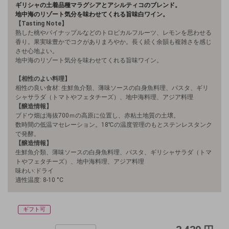
ギリシャの土着品種マラグシアとアシルティコのブレンド。
地中海のリゾート気分を味わせてくれる旨味白ワイン
。
【Tasting Note】
熟した桃やパイナップルなどのトロピカルフルーツ、レモンを思わせる
香り。果実味豊かでコクがありまろやか。長く続く余韻も複雑さを感じ
させ心地よい。
地中海のリゾート気分を味わせてくれる旨味ワイン。
【相性のよい料理】
相性の良い食材: 生鮮魚介類、薄味ソースの白身魚料理、パスタ、ギリ
シャサラダ（トマトやフェタチーズ）、地中海料理、アジア料理
【醸造情報】
ブドウ畑は海抜700ｍの高原に位置し、赤粘土地質の土壌。
数時間の低温マセレーション。18℃の温度管理のもとステンレスタンク
で発酵。
【醸造情報】
生鮮魚介類、薄味ソースの白身魚料理、パスタ、ギリシャサラダ（トマ
トやフェタチーズ）、地中海料理、アジア料理
味わい:ドライ
適性温度: 8-10 °C
ギフト可