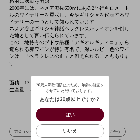
格的に活動を開始。
2000年には、ネメア海抜650ｍにある2平行キロメート
ルのワイナリーを買収し、今やギリシャを代表するワ
イナリーの一つとして知られています。
ネメア谷はギリシャ神話ヘラクレスがライオンを倒し
た地として言い伝えられています。
この土地特有のブドウ品種「アギオルギティコ」から
造られる赤ワインが特に有名で、深いルビー色のワイ
ンは、「ヘラクレスの血」と例えられることもありま
す。
20歳未満飲酒防止のため、年齢の確認を
させていただいております。
面積：17ha
20歳未満飲酒防止のため、年齢の確認を
生年月日を入力してください。
生産量：24.9万本
ログアウトします。よろしいですか？
させていただいております。
（自動ログインの設定も解除されます。）
西暦
/
あなたは20歳以上ですか？
キャンセル
/
はい
はい
お買い物を続ける
カートへ進む
確認する
いいえ
いいえ
前菜（シャルキュトリー）と合わせて
イタリアンに合う