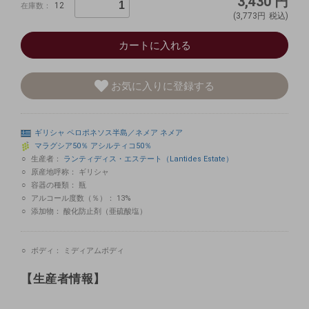
3,430
円
12
在庫数：
(3,773円
税込)
カートに入れる
お気に入りに登録する
ギリシャ
ペロポネソス半島／ネメア
ネメア
マラグシア50％
アシルティコ50％
生産者：
ランティディス・エステート（Lantides Estate）
原産地呼称：
ギリシャ
容器の種類：
瓶
アルコール度数（％）：
13%
添加物：
酸化防止剤（亜硫酸塩）
ボディ：
ミディアムボディ
【生産者情報】