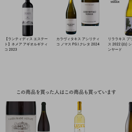
【ランティディス エステー
カラヴィタキス アシリティ
リララキス プ
ト】ネメア アギオルギティ
コ ノマス P.G.I.クレタ 2024
ス 2022 (白
コ 2023
ンヤード