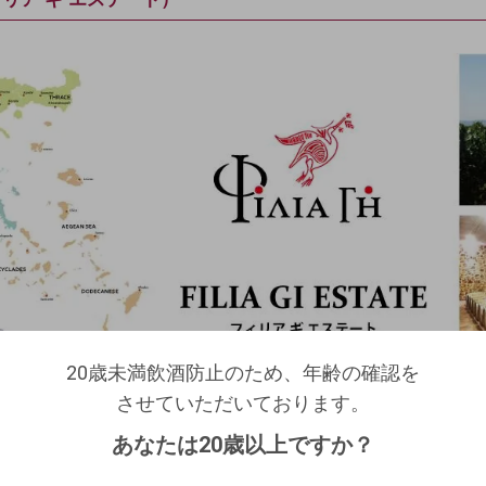
20歳未満飲酒防止のため、年齢の確認を
20歳未満飲酒防止のため、年齢の確認を
させていただいております。
ログアウトします。よろしいですか？
させていただいております。
するテッサリアは国内最大の平地を有する、穀物や木綿の栽培
生年月日を入力してください。
（自動ログインの設定も解除されます。）
あなたは20歳以上ですか？
西暦
/
/
キャンセル