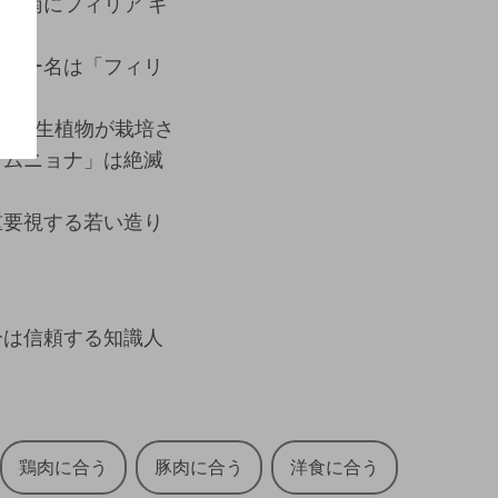
の南にフィリア ギ
ナリー名は「フィリ
1年生植物が栽培さ
リムニョナ」は絶滅
重要視する若い造り
分は信頼する知識人
鶏肉に合う
豚肉に合う
洋食に合う