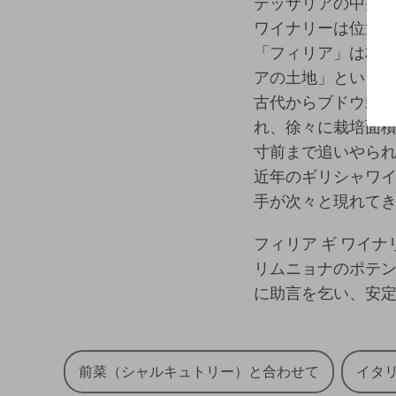
テッサリアの中央に
ワイナリーは位置
「フィリア」は村
アの土地」という
古代からブドウ栽培
れ、徐々に栽培面
寸前まで追いやら
近年のギリシャワ
手が次々と現れて
フィリア ギ ワイ
リムニョナのポテ
に助言を乞い、安
前菜（シャルキュトリー）と合わせて
イタ