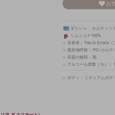
お
ギリシャ カルディ
リムニョナ100%
生産者：
Filia Gi Es
原産地呼称：
P.G.I.カル
容器の種類：
瓶
アルコール度数（％）：
ボディ：
ミディアムボデ
e（フィリア ギ エステート）