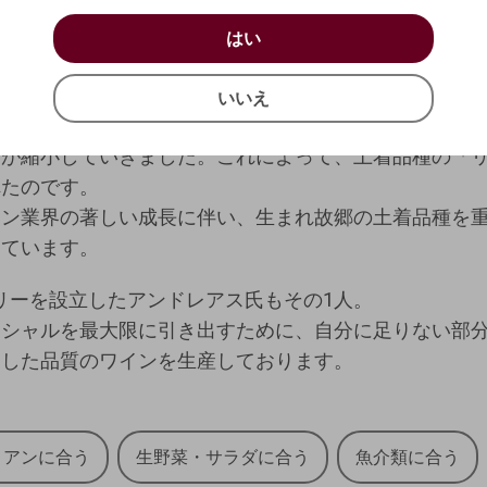
カルディツァ県が存在し、県庁所在地のカルディツァ市
お買い物を続ける
カートへ進む
はい
します。
はい
確認する
の名前で、「ギ」は土地を意味します。そのため、ワイ
いいえ
意味になります。
いいえ
キャンセル
が行われてきた地域ではありますが、平地のため多くの
積が縮小していきました。これによって、土着品種の「
れたのです。
イン業界の著しい成長に伴い、生まれ故郷の土着品種を
きています。
ナリーを設立したアンドレアス氏もその1人。
ンシャルを最大限に引き出すために、自分に足りない部
定した品質のワインを生産しております。
リアンに合う
生野菜・サラダに合う
魚介類に合う