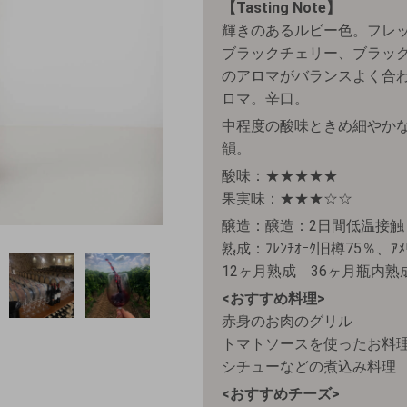
【Tasting Note】
輝きのあるルビー色。フレ
ブラックチェリー、ブラッ
のアロマがバランスよく合
ロマ。辛口。
中程度の酸味ときめ細やか
韻。
酸味：★★★★★
果実味：★★★☆☆
醸造：醸造：2日間低温接触
熟成：ﾌﾚﾝﾁｵｰｸ旧樽75％、ｱﾒ
12ヶ月熟成 36ヶ月瓶内熟
<おすすめ料理>
赤身のお肉のグリル
トマトソースを使ったお料
シチューなどの煮込み料理
<おすすめチーズ>