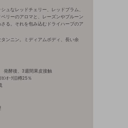
ッシュなレッドチェリー、レッドプラム、
クベリーのアロマと、レーズンやプルーン
わさる。それを包み込むドライハーブのア
なタンニン。ミディアムボディ、長い余
 発酵後、3週間果皮接触
ﾘｶﾝｵｰｸ旧樽25％
成
理