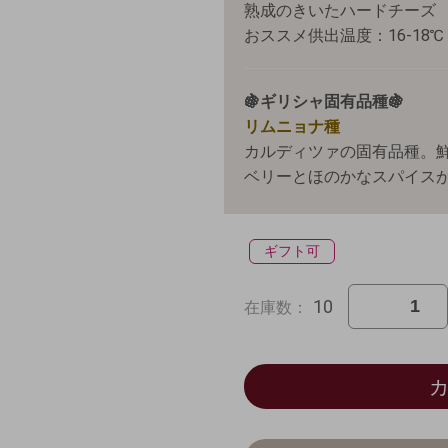
熟成のきいたハードチーズ
おススメ供出温度：16-18℃
🍇ギリシャ固有品種🍇
リムニョナ種
カルディツァの固有品種。
ベリーとほのかなスパイス
ギフト可
10
在庫数：