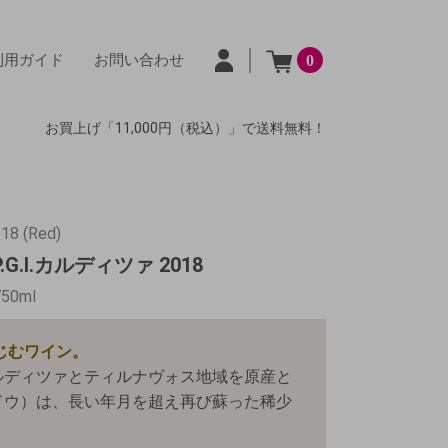
利用ガイド
お問い合わせ
0
お買上げ「11,000円（税込）」で送料無料！
2018 (Red)
G.I.カルディツァ 2018
750ml
じむワイン。
ルディツァとティルナヴォス地域を原産と
ドウ）は、長い年月を超え再び蘇った稀少