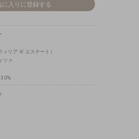
気に入りに登録する
ツァ
tate（フィリア ギ エステート）
ディツァ
13.0%
ィ