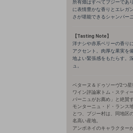
所有畑はすべてブジーであ
に表情豊かな香りとエレガ
さが堪能できるシャンパー
【Tasting Note】
洋ナシや赤系ベリーの香り
アクセント。肉厚な果実を
地よい緊張感をもたらす。
ュ。
ベターヌ＆ドゥソーヴ2つ
ワイン評論家トム・スティ
パーニュがお薦め」と絶賛
モンターニュ・ド・ランス
とつ、ブジー村は、同地区
名高い産地。
アンボネイのキャラクター