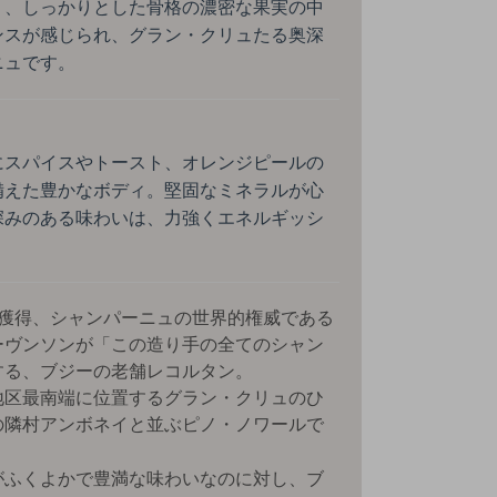
り、しっかりとした骨格の濃密な果実の中
ンスが感じられ、グラン・クリュたる奥深
ニュです。
にスパイスやトースト、オレンジピールの
備えた豊かなボディ。堅固なミネラルが心
深みのある味わいは、力強くエネルギッシ
星獲得、シャンパーニュの世界的権威である
ーヴンソンが「この造り手の全てのシャン
する、ブジーの老舗レコルタン。
地区最南端に位置するグラン・クリュのひ
の隣村アンボネイと並ぶピノ・ノワールで
がふくよかで豊満な味わいなのに対し、ブ