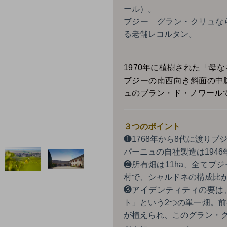
ール）。
ブジー グラン・クリュな
る老舗レコルタン。
1970年に植樹された「母
ブジーの南西向き斜面の中
ュのブラン・ド・ノワール
３つのポイント
❶1768年から8代に渡り
パーニュの自社製造は1946
❷所有畑は11ha、全てブ
村で、シャルドネの構成比
❸アイデンティティの要は
ト」という2つの単一畑。
が植えられ、このグラン・