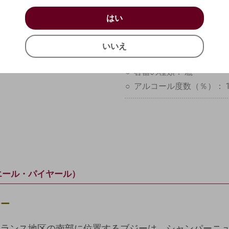
お買い物を続ける
カートへ進む
はい
フランス
Bouzy（ブジ
はい
確認する
ピノ
ノワール
100%
いいえ
生産者：
Pierre Pail
いいえ
キャンセル
原産地呼称：
A.O.C.
容器の種類：
瓶
アルコール度数（％）：
rd（ピエール・パイヤール）
ジー
・ランス地区の南部に位置するブジーは、シャンパーニ