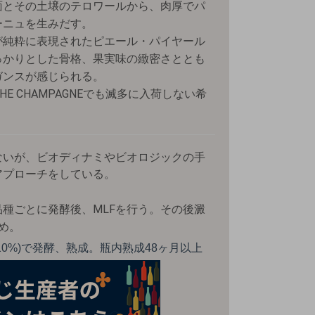
面とその土壌のテロワールから、肉厚でパ
ーニュを生みだす。
が純粋に表現されたピエール・パイヤール
っかりとした骨格、果実味の緻密さととも
ガンスが感じられる。
E CHAMPAGNEでも滅多に入荷しない希
ないが、ビオディナミやビオロジックの手
アプローチをしている。
品種ごとに発酵後、MLFを行う。その後澱
め。
10%)で発酵、熟成。瓶内熟成48ヶ月以上