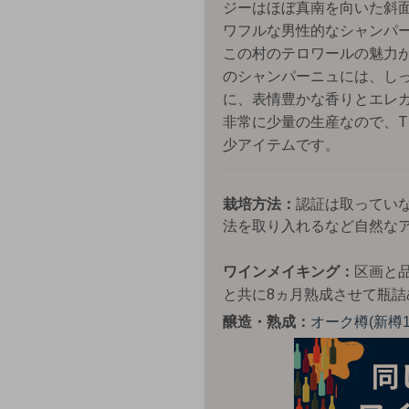
ジーはほぼ真南を向いた斜
ワフルな男性的なシャンパ
この村のテロワールの魅力
のシャンパーニュには、し
に、表情豊かな香りとエレ
非常に少量の生産なので、TH
少アイテムです。
栽培方法：
認証は取ってい
法を取り入れるなど自然な
ワインメイキング：
区画と
と共に8ヵ月熟成させて瓶詰
醸造・熟成：
オーク樽(新樽