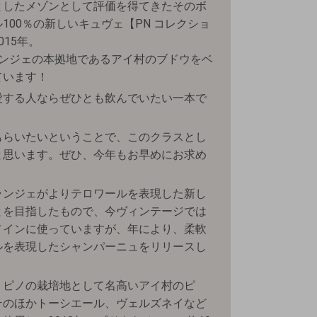
としたメゾンとして評価を得てきたそのボ
100％の新しいキュヴェ【PN コレクショ
15年。
ランジェの本拠地であるアイ村のブドウをベ
ています！
愛する人ならぜひとも飲んでいたい一本で
もらいたいということで、このクラスとし
と思います。ぜひ、今年もお早めにお求め
ランジェがよりテロワールを表現した新し
とを目指したもので、今ヴィンテージでは
メインに使っていますが、年により、柔軟
ルを表現したシャンパーニュをリリースし
、ピノの栽培地として名高いアイ村のピ
そのほかトーシエール、ヴェルズネイなど