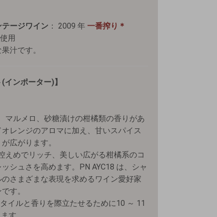
ンテージワイン
： 2009 年
一番搾り＊
使用
な果汁です。
(インポーター)】
ー、マルメロ、砂糖漬けの柑橘類の香りがあ
ドオレンジのアロマに加え、甘いスパイス
りが広がります。
も控えめでリッチ、美しい広がる柑橘系のコ
シュさを高めます。PN AYC18 は、シャ
ルのさまざまな表現を求めるワイン愛好家
ンです。
のスタイルと香りを際立たせるために10 ～ 11
します。