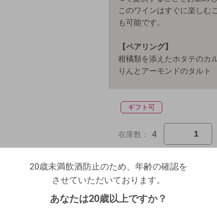
このワインはすぐに楽しむ
も可能です。
【ペアリング】
柑橘類を添えたホタテのカ
りんとアーモンドのタルト
ギフト可
4
在庫数：
20歳未満飲酒防止のため、年齢の確認を
20歳未満飲酒防止のため、年齢の確認を
させていただいております。
ログアウトします。よろしいですか？
させていただいております。
生年月日を入力してください。
（自動ログインの設定も解除されます。）
あなたは20歳以上ですか？
西暦
/
/
お
キャンセル