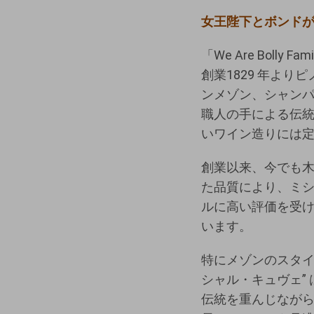
女王陛下とボンド
「We Are Bolly 
創業1829 年よ
ンメゾン、シャン
職人の手による伝
いワイン造りには
創業以来、今でも
た品質により、ミ
ルに高い評価を受
います。
特にメゾンのスタイ
シャル・キュヴェ” は
伝統を重んじなが