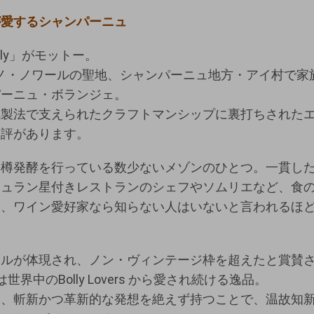
が愛するシャンパーニュ
Family」がモットー。
りピノ・ノワールの聖地、シャンパーニュ地方・アイ村で
パーニュ・ボランジェ。
統製法で支えられたクラフトマンシップに裏打ちされた
定評があります。
木樽発酵を行っている数少ないメゾンのひとつ。一貫し
シュラン星付きレストランのシェフやソムリエなど、食
け、ワイン愛好家なら知らない人はいないと言われるほ
ルが体現され、ノン・ヴィンテージ枠を超えたと賞賛さ
世界中のBolly Lovers から愛され続ける逸品。
ら、斬新かつ革新的な発想を絶えず持つことで、温故知