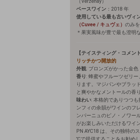
（Verzenay）
ベースワイン
：2018 年
使用している最も古いヴィ
（Cuvee / キュヴェ）
のみを
＊果実風味が豊で最も澄明
【テイスティング・コメント
リッチかつ開放的
外観
: ブロンズがかった金色
香り
: 蜂蜜やフルーツゼリ
ります。マジパンやブラッ
と爽やかなメントールの香
味わい
: 本格的でありつつ
ンフィの余韻がワインのフレッ
ンパーニュのピノ・ノワー
がお楽しみいただけるワイ
PN AYC18 は、その独特
℃で提供することをお勧め