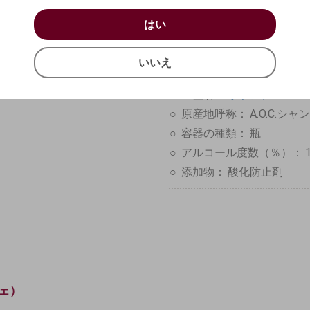
お買い物を続ける
カートへ進む
はい
はい
確認する
いいえ
フランス
シャンパーニ
いいえ
キャンセル
ピノ
ノワール100%
生産者：
ボランジェ / Boll
原産地呼称：
A.O.C.シ
容器の種類：
瓶
アルコール度数（％）：
添加物：
酸化防止剤
ジェ）