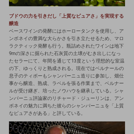
ブドウの力を引きだし「上質なピュアさ」を実現する
醸造
ベースワインの発酵にはホーロータンクを使用し、ア
ンボネイの豊満な大らかさを引き立たせるため、マロ
ラクティック発酵も行う。瓶詰めされたワインは地下
9mの深さに掘られた石灰質の土壌がむき出しになっ
たセラーにて、年間を通じて13度という理想的な室温
の下、ゆっくりと熟成される。現在ではベルナールの
息子のティボーもシャンパーニュ造りに参加し、畑仕
事から醸造、熟成、ラベルを張る作業まで、ベルナー
ルが受け継ぎ、培ったノウハウを継承している。シャ
ンパーニュ評論家のリチャード・ジューリンは、アン
ボネイの魅力に満ちた彼らのシャンパーニュを「上質
なピュアさがある」と評している。