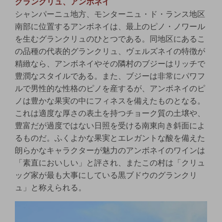
グランクリュ、アンボネイ
シャンパーニュ地方、モンターニュ・ド・ランス地区
南部に位置するアンボネイは、最上のピノ・ノワール
を生むグランクリュのひとつである。同地区にあるこ
の品種の代表的グランクリュ、ヴェルズネイの特徴が
精緻なら、アンボネイやその隣村のブジーはリッチで
豊潤なスタイルである。また、ブジーは非常にパワフ
ルで男性的な性格のピノを産するが、アンボネイのピ
ノは豊かな果実の中にフィネスを備えたものとなる。
これは適度な厚さの表土を持つチョーク質の土壌や、
豊富だが過度ではない日照を受ける南東向き斜面によ
るものだ。ふくよかな果実とエレガントな酸を備えた
朗らかなキャラクターが魅力のアンボネイのワインは
「素直においしい」と評され、またこの村は「クリュ
ッグ家が最も大事にしている黒ブドウのグランクリ
ュ」と称えられる。