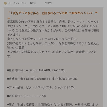
シャンパーニュ
NV年
750ml
「上質なピュアさがある」と評されるアンボネイ100%のシャンパーニ
ュ
最高樹齢90年の区画を所有する貴重な生産者。最上のピノ・ノワールを
生むグラン・クリュのひとつ、アンボネイ100％で造られる彼らのシャ
ンパンには豊満かつ優美な大らかさがあり、この村の魅力を存分に堪能
できます。
蜜入りリンゴや洋ナシ、シトラスのフローラルな香り。
質感のあるふくよかな果実、エレガントな酸と精緻なミネラルを備えた
味わいは豊潤。
アンボネイの特徴であるふわりとした味わいの広がりが素晴らしいで
す。
■原産地呼称：A.O.C. CHAMPAGNE Grand Cru
■醸造責任者：Bernard Bremont and Thibaut Bremont
■ブドウ品種：ピノ・ノワール70%、シャルドネ30%
■栽培方法：リュット・レゾネ
■醸造・熟成：収穫後、空気圧式のプレス機で圧搾、一番搾り果汁まで