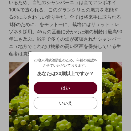
いるため、自社のシャンパーニュは全てアンボネイ
100%で造られる。このグランクリュの魅力を堪能す
るのにふさわしい造り手だ。全ては将来手に取られる
1杯のために、をモットーに、栽培にはリュット・レ
ゾネを採用。46もの区画に分かれた畑の樹齢は最高90
年にも及ぶ。戦争で多くの畑が破壊されたシャンパー
ニュ地方でこれだけ樹齢の高い区画を保持している生
20歳未満飲酒防止のため、年齢の確認を
産者は貴重である。
させていただいております。
20歳未満飲酒防止のため、年齢の確認を
生年月日を入力してください。
ログアウトします。よろしいですか？
させていただいております。
（自動ログインの設定も解除されます。）
西暦
/
あなたは20歳以上ですか？
キャンセル
/
はい
はい
お買い物を続ける
カートへ進む
確認する
いいえ
いいえ
キャンセル