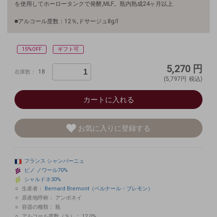
を使用してホーロータンクで発酵,MLF。瓶内熟成24ヶ月以上
■アルコール度数：12％,ドサージュ8g/l
15%OFF
ギフト可
5,270
円
18
在庫数：
(5,797円
税込)
カートに入れる
お気に入りに登録する
フランス
シャンパーニュ
ピノ
ノワール70%
シャルドネ30%
生産者：
Bernard Bremont（ベルナール・ブレモン）
原産地呼称：
アンボネイ
容器の種類：
瓶
アルコール度数（％）：
12.0%