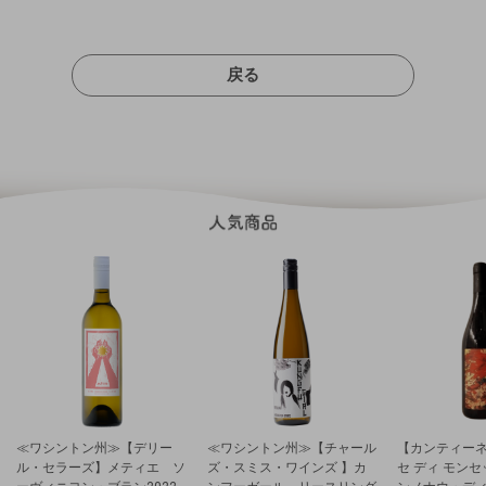
戻る
≪ワシントン州≫【デリー
≪ワシントン州≫【チャール
【カンティーネ
ル・セラーズ】メティエ ソ
ズ・スミス・ワインズ 】カ
セ ディ モン