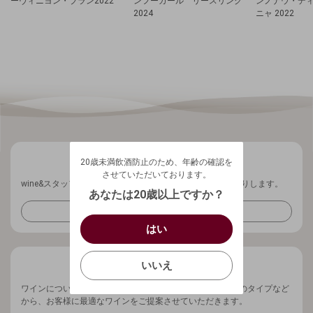
ーヴィニヨン・ブラン2022
ンフーガール リースリング
ンノナウ・デ
2024
ニャ 2022
20歳未満飲酒防止のため、年齢の確認を
させていただいております。
20歳未満飲酒防止のため、年齢の確認を
生年月日を入力してください。
ログアウトします。よろしいですか？
させていただいております。
wine&スタッフから、ワインに関する最新情報を週1回お送りします。
（自動ログインの設定も解除されます。）
西暦
/
あなたは20歳以上ですか？
キャンセル
メールマガジンを受け取る
/
はい
はい
確認する
いいえ
いいえ
キャンセル
ワインについてお気軽にご相談ください。ご予算、ワインのタイプなど
から、お客様に最適なワインをご提案させていただきます。