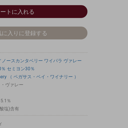
カートに入れる
気に入りに登録する
／ノースカンタベリー
ワイパラ
ヴァレー
0％
セミヨン30％
y Winery （ ペガサス・ベイ・ワイナリー ）
パラ・ヴァレー
15.1％
酸塩)含有
ィ