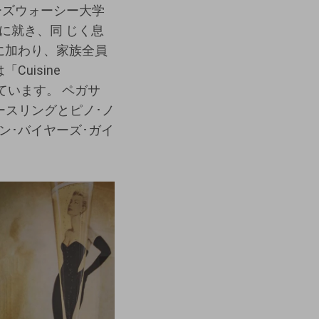
ローズウォーシー⼤学
に就き、同 じく息
に加わり、家族全員
uisine
いています。 ペガサ
ースリングとピノ･ノ
ン･バイヤーズ･ガイ