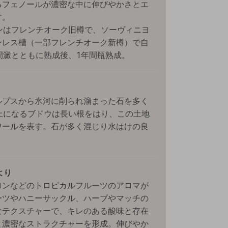
るフェノールが濃密な中に伸びやかさとエ
す。
ンはフレンチオーク旧樽で、ソーヴィニヨ
ンレス槽（一部フレンチオーク新樽）で自
間澱とともに熟成後、1年間瓶熟成。
ルプスから氷河に削られ溜まった石を多く
上になるブドウは長い根をはり、この土地
ワールを表す。石が多く混じり水はけの良
者より
ロンなどのトロピカルフルーツのアロマが
ーツやハニーサックル、ハーブやマッチの
なテクスチャーで、キレのある酸味と存在
と濃密なストラクチャーを形成。伸びやか