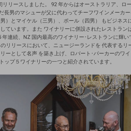
を初リリースしました。 92 年からはオーストラリア、
んだ⻑男のマシューが⽗に代わってチーフワインメーカー
男）とマイケル（三男）、ポール（四男） もビジネス
しています。また ワイナリーに併設されたレストランは「C
過去 5 年連続、NZ 国内最高のワイナリー･レストランに輝
0 年のリリースにおいて、ニュージーランドを 代表するリ
リーとして名声 を築き上げ、ロバート･パーカーのワイ
NZ トップ５ワイナリーの一つと紹介されています。