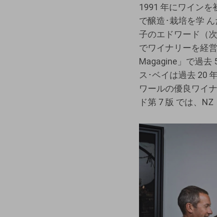
1991 年にワイン
で醸造･栽培を学 
子のエドワード（次
でワイナリーを経営
Magagine」で
ス･ベイは過去 2
ワールの優良ワイナ
ド第 7 版 では、