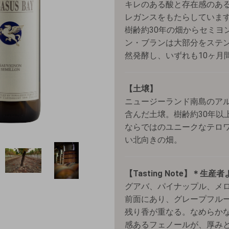
キレのある酸と存在感のあ
レガンスをもたらしていま
樹齢約30年の畑からセミヨ
ン・ブランは大部分をステ
然発酵し、いずれも10ヶ月
【土壌】
ニュージーランド南島のア
含んだ土壌。樹齢約30年以
ならではのユニークなテロ
い北向きの畑。
【Tasting Note】＊生産
グアバ、パイナップル、メ
前面にあり、グレープフル
残り香が重なる。なめらか
感あるフェノールが、厚み