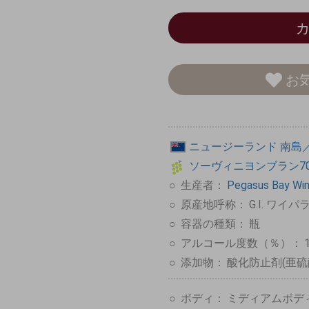
お
ニュージーランド
南島
ソーヴィニヨンブラン7
生産者：
Pegasus Ba
原産地呼称：
G.I. ワイ
容器の種類：
瓶
アルコール度数（％）：
添加物：
酸化防止剤(亜硫
ボディ：
ミディアムボデ