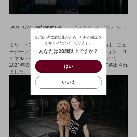
20歳未満飲酒防止のため、年齢の確認を
Bruce Taylor - Chief Winemaker チーフワインメーカー「ブルース・テ
させていただいております。
イラー氏」
20歳未満飲酒防止のため、年齢の確認を
生年月日を入力してください。
ログアウトします。よろしいですか？
させていただいております。
また、トフの醸造家のブルース・テイラー氏は、ニュ
（自動ログインの設定も解除されます。）
西暦
/
あなたは20歳以上ですか？
ージーランドで最も古いワインコンペティション、ロ
イヤル・イースターショー・ワインアワードにて、
キャンセル
/
はい
2021年最も優れているワインメーカーとして選出され
はい
お買い物を続ける
カートへ進む
ました。
確認する
いいえ
いいえ
キャンセル