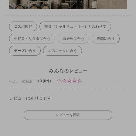
コスパ抜群
前菜（シャルキュトリー）と合わせて
生野菜・サラダに合う
白身魚に合う
豚肉に合う
チーズに合う
エスニックに合う
☆
☆
☆
☆
☆
0.0
(0件)
レビュー総合点：
レビューはありません。
レビューを投稿