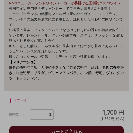
No.1ニュージーランドワインメーカーが手掛ける
圧倒的コスパワイン
!!
英国ワイン専門誌「デ
キャンター」でプラチナ
賞 9 7点を獲得！
ニュージーランドの銘
醸地マールボロ産の
ソーヴィニヨン・ブラン。
マールボロの魅力を最大限
に表現した、溌剌と
した味わいの白ワインで
す。
柑橘系の果実、フレッシュハーブなどのそれぞれの香りの特徴が際立っ
ています。レモンピール、グアバの果実香、スグリ、グラッシーな清涼
感あふれる香りが重なり合う。
キリっとした酸味、ミネラル感に果実由来のほのかな甘みのあるフレッ
シュでバランスの取れた味わいです。
様々なコンクールで受賞し、世界中から高い評価を得ています。
【マリアージュ】
白身の魚料理全般、カキやホタテなど貝類の料理、鶏肉、 豚肉の香草焼
き、緑色野菜、サラダ、グリーンアスパラ、ポ ン酢、寿司、ヴィネグレ
ットドレッシング。
ギフト可
1,700
円
6
在庫数：
(1,870円
税込)
カートに入れる