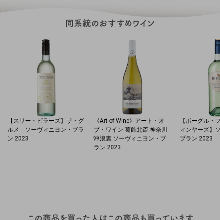
【スリー・ピラーズ】ザ・グ
《Art of Wine》アート・オ
【ボーグル・
ルメ ソーヴィニヨン・ブラ
ブ・ワイン 葛飾北斎 神奈川
ィンヤーズ】
ン 2023
沖浪裏 ソーヴィニヨン・ブ
ブラン 2023
ラン 2023