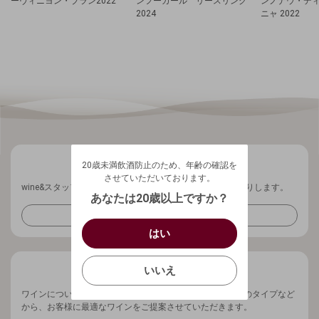
ーヴィニヨン・ブラン2022
ンフーガール リースリング
ンノナウ・デ
2024
ニャ 2022
20歳未満飲酒防止のため、年齢の確認を
させていただいております。
20歳未満飲酒防止のため、年齢の確認を
生年月日を入力してください。
ログアウトします。よろしいですか？
させていただいております。
wine&スタッフから、ワインに関する最新情報を週1回お送りします。
（自動ログインの設定も解除されます。）
西暦
/
あなたは20歳以上ですか？
キャンセル
メールマガジンを受け取る
/
はい
はい
確認する
いいえ
いいえ
キャンセル
ワインについてお気軽にご相談ください。ご予算、ワインのタイプなど
から、お客様に最適なワインをご提案させていただきます。