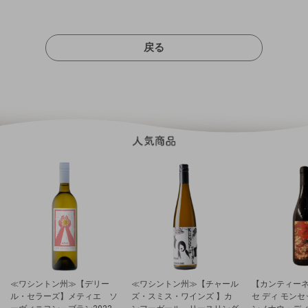
戻る
≪ワシントン州≫【デリー
≪ワシントン州≫【チャール
【カンティーネ
ル・セラーズ】メティエ ソ
ズ・スミス・ワインズ 】カ
セ ディ モン