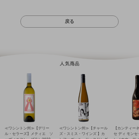
戻る
≪ワシントン州≫【デリー
≪ワシントン州≫【チャール
【カンティーネ
ル・セラーズ】メティエ ソ
ズ・スミス・ワインズ 】カ
セ ディ モン