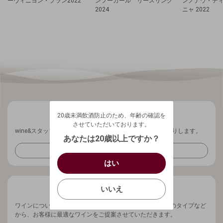
ーヴィニヨン・ブラン2022
ンフーガール リースリング
ンノナウ・デ
2024
ニャ 2022
20歳未満飲酒防止のため、年齢の確認を
させていただいております。
20歳未満飲酒防止のため、年齢の確認を
生年月日を入力してください。
ログアウトします。よろしいですか？
させていただいております。
wine&スタッフから、ワインに関する最新情報を週1回お送りします。
（自動ログインの設定も解除されます。）
西暦
/
あなたは20歳以上ですか？
キャンセル
メールマガジンを受け取る
/
はい
はい
確認する
いいえ
いいえ
キャンセル
ワインについてお気軽にご相談ください。ご予算、ワインのタイプなど
から、お客様に最適なワインをご提案させていただきます。