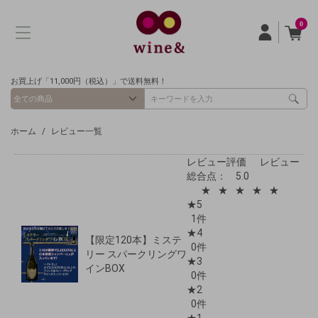
0
お買上げ「11,000円（税込）」で送料無料！
ホーム
レビュー一覧
レビュー評価
レビュー
総合点：
5.0
★
★
★
★
★
★5
1件
★4
【限定120本】ミステ
0件
リー スパークリングワ
★3
インBOX
0件
★2
0件