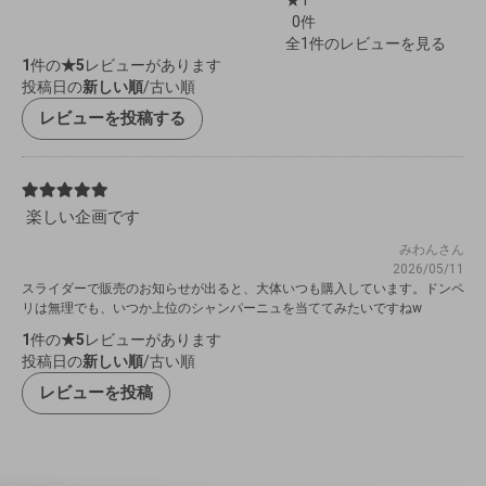
★1
0件
全1件のレビューを見る
1
件の
★5
レビューがあります
投稿日の
新しい順
/
古い順
レビューを投稿する
楽しい企画です
みわんさん
2026/05/11
スライダーで販売のお知らせが出ると、大体いつも購入しています。ドンペ
リは無理でも、いつか上位のシャンパーニュを当ててみたいですねw
1
件の
★5
レビューがあります
投稿日の
新しい順
/
古い順
レビューを投稿