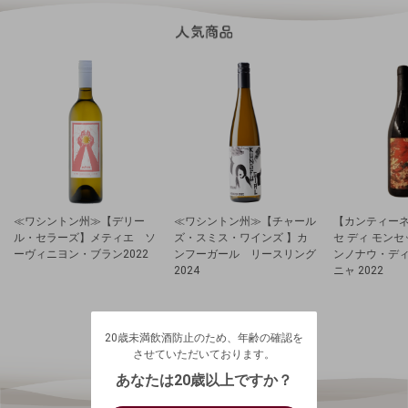
≪ワシントン州≫【デリー
≪ワシントン州≫【チャール
【カンティーネ
ル・セラーズ】メティエ ソ
ズ・スミス・ワインズ 】カ
セ ディ モン
ーヴィニヨン・ブラン2022
ンフーガール リースリング
ンノナウ・デ
2024
ニャ 2022
20歳未満飲酒防止のため、年齢の確認を
させていただいております。
20歳未満飲酒防止のため、年齢の確認を
生年月日を入力してください。
ログアウトします。よろしいですか？
させていただいております。
（自動ログインの設定も解除されます。）
西暦
/
あなたは20歳以上ですか？
キャンセル