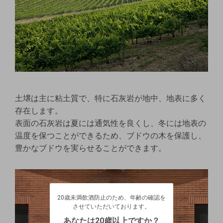
土壌は主に粘土質で、特に石灰岩が地中、地表に多く
存在します。
表面の石灰岩は夏には通気性を良くし、冬には地表の
温度を保つことができるため、ブドウの木を保護し、
豊かなブドウを実らせることができます。
20歳未満飲酒防止のため、年齢の確認を
させていただいております。
20歳未満飲酒防止のため、年齢の確認を
生年月日を入力してください。
ログアウトします。よろしいですか？
させていただいております。
（自動ログインの設定も解除されます。）
西暦
/
あなたは20歳以上ですか？