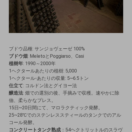
ブドウ品種: サンジョヴェーゼ 100%
ブドウ畑
: MeletoとPoggiarso、Casi
植樹年
: 1990～2000年
1ヘクタールあたりの植樹: 5,000
1ヘクタール-あたりの収量: 5~6.5トン
仕立て
: コルドン法とグイヨー法
醸造法
: 畑での選別の後、手摘みで収穫。速やかに除
伷、柔らかなプレス。
15日~20日間にて、マロラクティック発酵。
25~28℃でのステンレススティールのタンクでのアル
コール発酵。
コンクリートタンク熟成
：54ヘクトリットルのスラヴ