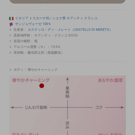
イタリア
トスカーナ州／シエナ県
キアンティ
クラシコ
サンジョヴェーゼ
100％
生産者：
カステッロ・ディ・メレート（CASTELLO DI MERETO）
原産地呼称：
キアンティ・クラシコ DOCG
容器の種類：
瓶
アルコール度数（％）：
13.5％
添加物：
酸化防止剤（亜硫酸塩）
ボディ：
華やかチャーミング