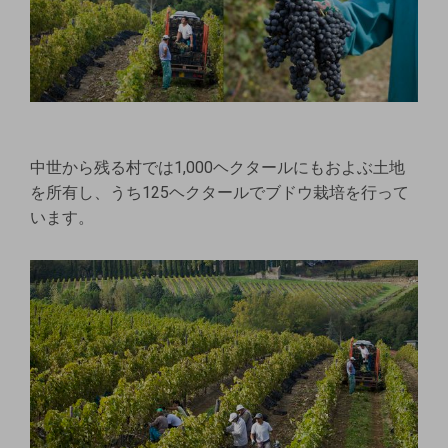
中世から残る村では1,000ヘクタールにもおよぶ土地
を所有し、うち125ヘクタールでブドウ栽培を行って
います。