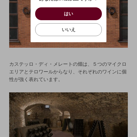
キャンセル
/
はい
はい
お買い物を続ける
カートへ進む
お買い物を続ける
カートへ進む
確認する
いいえ
いいえ
キャンセル
カステッロ・ディ・メレートの畑は、５つのマイクロ
エリアとテロワールからなり、それぞれのワインに個
性が強く表れています。