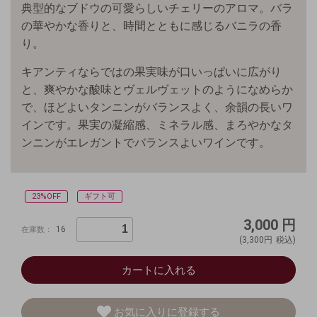
典型的なブドウの可愛らしいチェリーのアロマ。バラ
の華やかな香りと、時間とともに感じるバニラの香
り。
キアンティならではの果実味が口いっぱいに広がり
と、爽やかな酸味とヴェルヴェットのようになめらか
で、ほどよいタンニンがバランスよく、余韻の長いワ
インです。果実の凝縮感、ミネラル感、まろやかなタ
ンニンがエレガントでバランスよいワインです。
23%OFF
ギフト可
3,000
円
16
在庫数：
(3,300円
税込)
カートに入れる
お気に入りに登録する