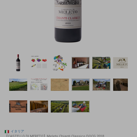
イタリア
【CASTELLO DI MERETO】Meleto Chianti Classico DOCG 2018