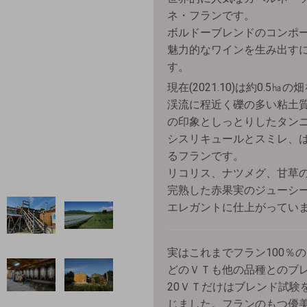
ネ・フランです。
ボルドーブレンドのコンポ
魅力的なワインを生み出す
す。
現在(2021.10)は約0.
渓流に程近く礫の多い粘土
の印象としっとりしたタン
シスリキュールとスミレ、
るフランです。
リコリス、ナツメグ、甘草
完熟した赤果実のジューシ
エレガントに仕上がってい
実はこれまでフラン100％
どのＶＴも他の品種とのブ
20ＶＴだけはブレンド試験
じました。フランのもつ優