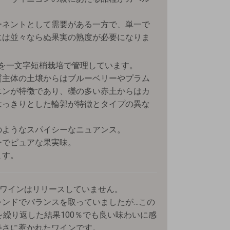
ーネントとして需要がある一方で、単一で
には並々ならぬ果実の熟度が必要になりま
5㏊の畑を一文字短梢栽培で管理しています。
質主体の土壌からはブルーベリーやプラム
ニンが特徴であり、礫の多い赤土からはカ
はっきりとした輪郭が特徴とタイプの異な
のようなスパイシーなニュアンス。
ーでピュアな果実味。
ます。
のワインはリリースしていません。
レンドでバランスを取っていましたが…この
を繰り返した結果100％でも良い味わいに感
美さに惹かれたワインです。