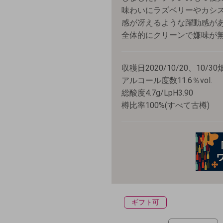
味わいにラズベリーやカシ
感が冴えるような躍動感が
全体的にクリーンで嫌味が
収穫日2020/10/20、10
アルコール度数11.6％vol.
総酸度4.7g/LpH3.90
樽比率100%(すべて古樽)
ギフト可