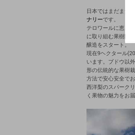
日本ではまだまだ珍
ナリー
です。
テロワールに恵ま
に取り組む果樹園で
醸造をスタート。
現在9ヘクタール(
います。ブドウ以
形の伝統的な果樹
方法で安心安全で
西洋梨のスパークリ
く果物の魅力をお