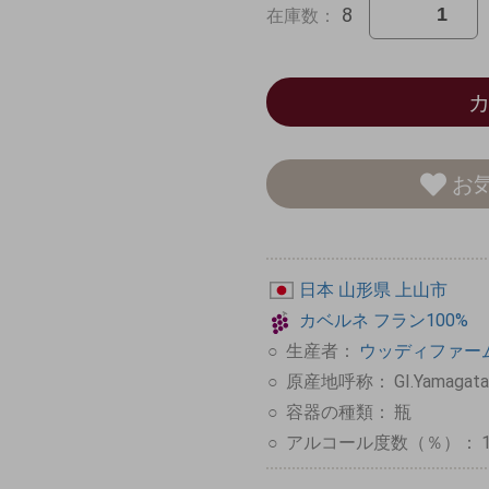
8
在庫数：
お
日本
山形県
上山市
カベルネ
フラン100%
生産者：
ウッディファーム&ワ
原産地呼称：
GI.Yamagata
容器の種類：
瓶
アルコール度数（％）：