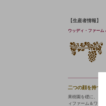
【生産者情報】
ウッディ・ファーム & 
二つの顔を持つ 
果樹園を礎に、良
ィファーム＆ワイ