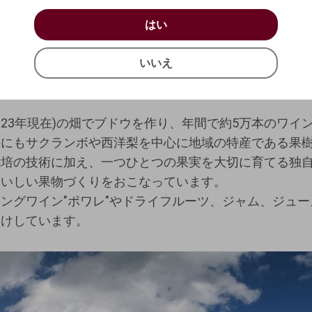
お買い物を続ける
カートへ進む
はい
しい100%自社栽培の畑で育てたブドウだけでワインを
はい
確認する
いいえ
いいえ
れたワイン用ブドウ栽培の適地、蔵王山麓かみのやまで
キャンセル
あり、その果樹からやさしく地味豊かなワインづくりを目
2023年現在)の畑でブドウを作り、年間で約5万本のワイ
外にもサクランボや西洋梨を中心に地域の特産である果
栽培の技術に加え、一つひとつの果実を大切に育てる独
おいしい果物づくりをおこなっています。
ングワイン"ポワレ"やドライフルーツ、ジャム、ジュ
届けしています。