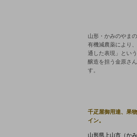
山形・かみのやま
有機減農薬により、
通した表現」とい
醸造を担う金原さ
す。
千疋屋御用達、果物
イン。
山形県上山市（かみ