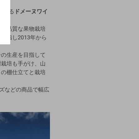
つくる
ドメーヌワイ
、高品質な果物栽培
指し2013年から
ンの生産を目指して
樹栽培も手がけ、山
自の棚仕立てと栽培
ーズなどの商品で幅広