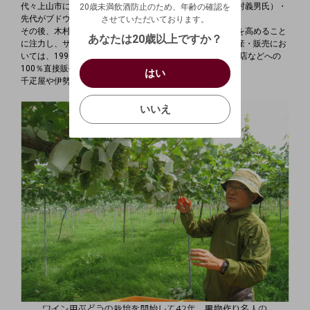
代々上山市にて養蚕などを営んでいた木村社長の実父（木村義男氏）・
20歳未満飲酒防止のため、年齢の確認を
生年月日を入力してください。
ログアウトします。よろしいですか？
先代がブドウやサクランボの生産を開始したのが1952年。
させていただいております。
（自動ログインの設定も解除されます。）
その後、木村 義廣 社長も22歳（1968年）に就農し、品質を高めること
西暦
/
あなたは20歳以上ですか？
に注力し、サクランボや洋ナシなどの食べる用の果物の生産・販売にお
キャンセル
いては、1996年頃には市場出荷はゼロ、果物専門店や百貨店などへの
/
はい
100％直接販売を実現。
はい
お買い物を続ける
カートへ進む
千疋屋や伊勢丹などでも高く評価されています。
確認する
いいえ
いいえ
キャンセル