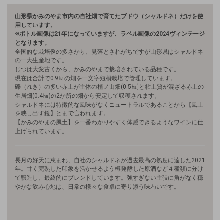
山形県かみのやま市内の自社畑で育てたブドウ（シャルドネ）だけを使
用しています。
※ボトル画像は21年になっていますが、ラベル画像の2024ヴィンテージ
となります。
全国的な栽培例の多さから、見落とされがちですが山形県はシャルドネ
の一大生産地です。
じつは大変古くから、かみのやまで栽培されている品種です。
現在は合計で0.9㏊の畑を一文字短梢栽培で管理しています。
礫（れき）の多い赤土が主体の植ノ山畑(0.5㏊)と粘土質が混ざる赤土の
生居畑(0.4㏊)の2か所の畑から安定して収穫されます。
シャルドネには特徴的な風味がなくニュートラルであることから【風土
を映し出す鏡】とまで言われます。
【かみのやまの風土】を一番わかりやすく体感できるようなワインに仕
上げられています。
長月の好天に恵まれ、自社のシャルドネが過去最高の熟度に達した2021
年。甘く完熟した印象を活かせるよう樽発酵した原酒など４種類に分け
て醸造し、最終的にブレンドしています。強すぎない主張に角がなく穏
やかな飲み心地は、日常の様々な食卓に寄り添う味わいです。