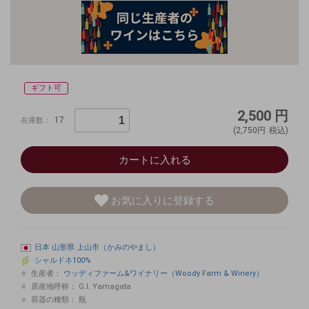
ギフト可
2,500
円
17
在庫数：
(2,750円
税込)
カートに入れる
お気に入りに登録する
日本
山形県
上山市（かみのやまし）
シャルドネ100%
生産者：
ウッディファーム&ワイナリー（Woody Farm & Winery）
原産地呼称：
G.I. Yamagata
容器の種類：
瓶