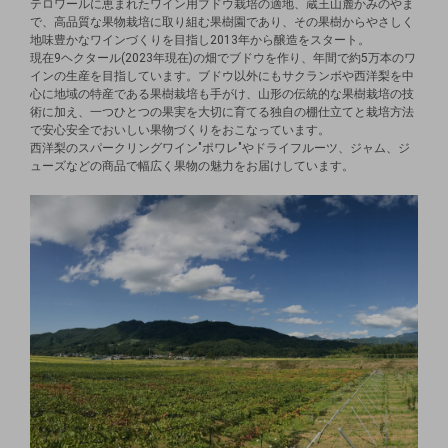
テロワールに恵まれたワイン用ブドウ栽培の適地、蔵王山麓かみのやま
で、高品質な果物栽培に取り組む果樹園であり、その果樹からやさしく
地味豊かなワインづくりを目指し2013年から醸造をスタート。
現在9ヘクタール(2023年現在)の畑でブドウを作り、年間で約5万本のワ
インの生産を目指しています。ブドウ以外にもサクランボや西洋梨を中
心に地域の特産である果樹栽培も手がけ、山形の伝統的な果樹栽培の技
術に加え、一つひとつの果実を大切に育てる独自の棚仕立てと栽培方法
で安心安全でおいしい果物づくりをおこなっています。
西洋梨のスパークリングワイン"ポワレ"やドライフルーツ、ジャム、ジ
ューズなどの商品で幅広く果物の魅力をお届けしています。