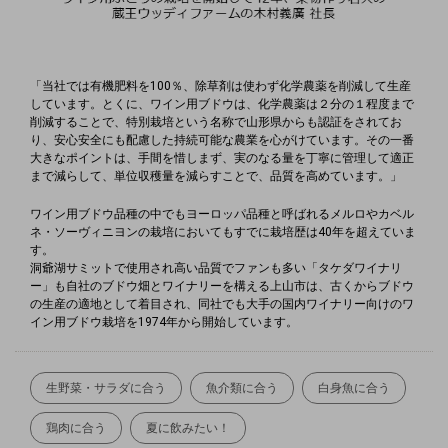
「当社では有機肥料を100％、除草剤は使わず化学農薬を削減して生産
しています。とくに、ワイン用ブドウは、化学農薬は２分の１程度まで
削減することで、特別栽培という名称で山形県からも認証をされてお
り、安心安全にも配慮した持続可能な農業を心がけています。その一番
大きなポイントは、手間を惜しまず、実のなる量を丁寧に管理して適正
まで減らして、単位収穫量を減らすことで、品質を高めています。」
ワイン用ブドウ品種の中でもヨーロッパ品種と呼ばれるメルロやカベル
ネ・ソーヴィニヨンの栽培においてもすでに栽培歴は40年を超えていま
す。
洞爺湖サミットで使用され高い品質でファンも多い「タケダワイナリ
ー」も自社のブドウ畑とワイナリーを構える上山市は、古くからブドウ
の生産の適地として着目され、同社でも大手の国内ワイナリー向けのワ
イン用ブドウ栽培を1974年から開始しています。
生野菜・サラダに合う
魚介類に合う
白身魚に合う
鶏肉に合う
夏に飲みたい！