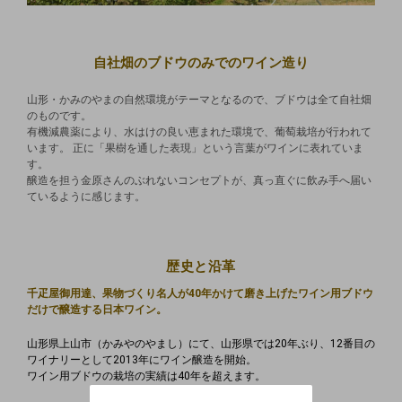
自社畑のブドウのみでのワイン造り
山形・かみのやまの自然環境がテーマとなるので、ブドウは全て自社畑
のものです。
有機減農薬により、水はけの良い恵まれた環境で、葡萄栽培が行われて
います。 正に「果樹を通した表現」という言葉がワインに表れていま
す。
醸造を担う金原さんのぶれないコンセプトが、真っ直ぐに飲み手へ届い
ているように感じます。
歴史と沿革
千疋屋御用達、果物づくり名人が40年かけて磨き上げたワイン用ブドウ
だけで醸造する日本ワイン。
山形県上山市（かみやのやまし）にて、山形県では20年ぶり、12番目の
ワイナリーとして2013年にワイン醸造を開始。
ワイン用ブドウの栽培の実績は40年を超えます。
20歳未満飲酒防止のため、年齢の確認を
させていただいております。