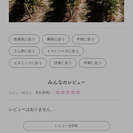
赤身魚に合う
豚肉に合う
牛肉に合う
ラム肉に合う
トマトソースに合う
エスニックに合う
洋食に合う
中華に合う
☆
☆
☆
☆
☆
0.0
(0件)
レビュー総合点：
レビューはありません。
レビューを投稿