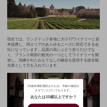
現在では、ラングドック各地に大小17ワイナリーと資
本提携し、同エリアのあらゆるニーズに対応できる会
社になっています。品質の高いぶどう造りだけでな
く、フランス南部の観光の一つとしてワイナリーを開
放し、洗練されたおもてなしの融合を提供する総合観
光業として力を入れています。
20歳未満飲酒防止のため、年齢の確認を
させていただいております。
20歳未満飲酒防止のため、年齢の確認を
生年月日を入力してください。
ログアウトします。よろしいですか？
させていただいております。
（自動ログインの設定も解除されます。）
西暦
/
あなたは20歳以上ですか？
キャンセル
/
はい