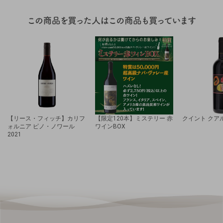
【リース・フィッチ】カリフ
【限定120本】ミステリー 赤
クイント クアル
ォルニア ピノ・ノワール
ワインBOX
2021