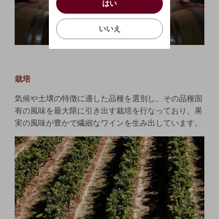
はい
お買い物を続ける
カートへ進む
確認する
いいえ
いいえ
キャンセル
栽培
気候や土壌の特徴に適した品種を選別し、その品種固
有の風味を最大限に引き出す栽培を行なっており、果
実の風味が豊かで繊細なワインを生み出しています。