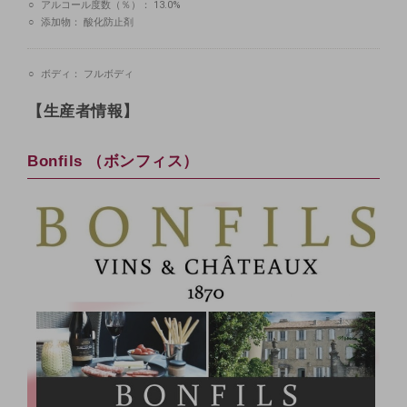
アルコール度数（％）：
13.0%
添加物：
酸化防止剤
ボディ：
フルボディ
【生産者情報】
Bonfils （ボンフィス）