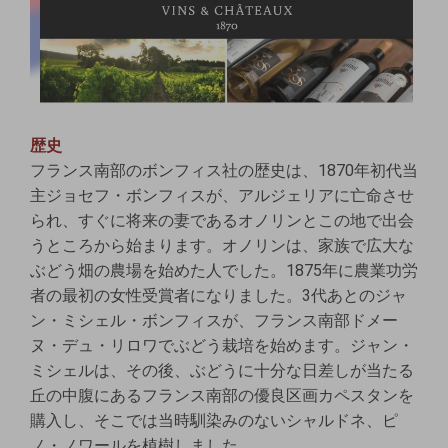
歴史
フランス南部のボンフィス社の歴史は、1870年初代当
主ジョセフ・ボンフィスが、アルジェリアに亡命させ
られ、すぐに将来の妻であるオノリンとこの地で出会
うところから始まります。オノリンは、家族で広大な
ぶどう畑の農場を始めた人でした。1875年に農業功労
者の最初の女性受賞者になりました。3代あとのジャ
ン・ミシェル・ボンフィスが、フランス南部ドメー
ヌ・デュ・リロワでぶどう栽培を始めます。ジャン・
ミシェルは、その後、ぶどうに十分な日差しが当たる
丘の中腹にあるフランス南部の優良区画カペスタンを
購入し、そこでは当時馴染みのないシャルドネ、ピ
ノ・ノワールを植樹しました。