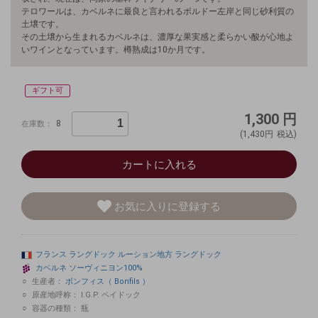
テロワールは、カベルネに最良と言われるボルドー左岸と同じ砂利質の
土壌です。
その土壌から生まれるカベルネは、濃厚な果実感と柔らかい酸が心地よ
いワインとなっています。樽熟成は10か月です。
ギフト可
1,300
円
8
在庫数：
(1,430円
税込)
カートに入れる
お気に入りに登録する
フランス
ラングドック
ルーション地方
ラングドック
カベルネ
ソーヴィニヨン100%
生産者：
ボンフィス（ Bonfils ）
原産地呼称：
I.G.P. ペイドック
容器の種類：
瓶