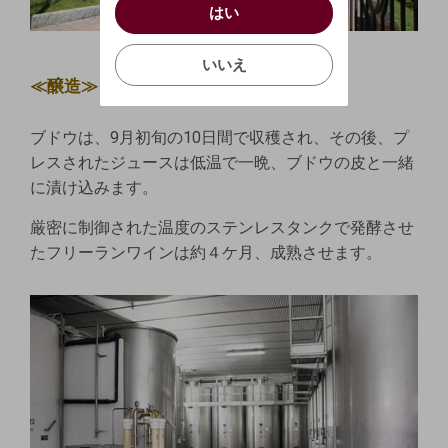
はい
お買い物を続ける
カートへ進む
お買い物を続ける
カートへ進む
確認する
いいえ
いいえ
≪醸造≫
キャンセル
ブドウは、9月初旬の10日間で収穫され、その後、プ
レスされたジュースは低温で一晩​​、ブドウの皮と一緒
に漬け込みます。
厳密に制御された温度のステンレスタンクで発酵させ
たフリーランワインは約４ケ月、成熟させます。