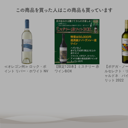
≪オレゴン州≫ ロック・ポ
【限定120本】ミステリー 赤
【ボデガ・ノ
イント リバー・ホワイト NV
ワインBOX
ルセレクト・
ャルドネ バ
リット 2022