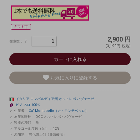
ギフト可
2,900
円
7
在庫数：
(3,190円
税込)
カートに入れる
お気に入りに登録する
イタリア
ロンバルディア州
オルトレポ
パヴェーゼ
ピノ
ネロ
100％
生産者：
Ca’ Montebello（カ・モンテベッロ）
原産地呼称：
DOC オルトレポ・パヴェーゼ
容器の種類：
瓶
アルコール度数（％）：
12%
添加物：
酸化防止剤（亜硫酸塩）