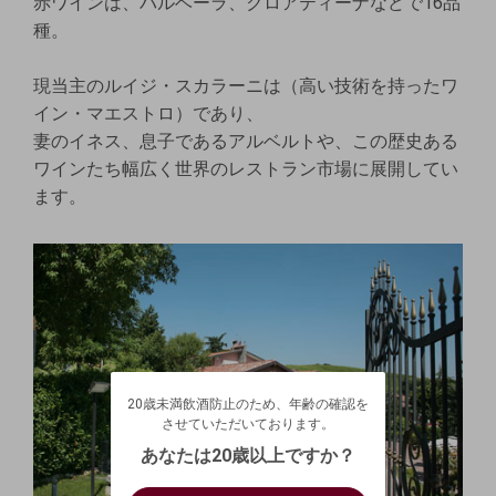
赤ワインは、バルベーラ、クロアティーナなどで16品
種。
現当主のルイジ・スカラーニは（高い技術を持ったワ
イン・マエストロ）であり、
妻のイネス、息子であるアルベルトや、この歴史ある
ワインたち幅広く世界のレストラン市場に展開してい
ます。
20歳未満飲酒防止のため、年齢の確認を
させていただいております。
20歳未満飲酒防止のため、年齢の確認を
生年月日を入力してください。
ログアウトします。よろしいですか？
させていただいております。
（自動ログインの設定も解除されます。）
西暦
/
あなたは20歳以上ですか？
キャンセル
/
はい